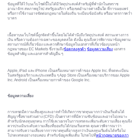
ข้อมูลที่ให้ไว้บนเว็บไซต์นี้ไม่ได้มีวัตถุประสงค์สำหรับผู้ที่พำนักในสหราช
อาณาจักร สหภาพยุโรป สหรัฐอเมริกา หรือเขตอำนาจศาลอื่นใด ที่การเผยแพร่
หรือการใช้งานอาจขัดต่อกฎหมายในท้องถิ่น ระเบียบข้อบังคับ หรือมาตรการคว่ำ
บาตร
เนื้อหาบนเว็บไซต์นี้ถูกจัดทำขึ้นโดยไม่ได้คำนึงถึงวัตถุประสงค์ สถานะทางการ
เงิน หรือความต้องการเฉพาะของบุคคลใด ดังนั้น คุณจึงควรพิจารณาข้อมูลตาม
สถานการณ์ที่เกี่ยวข้อง และควรศึกษาข้อมูลในเอกสารที่เกี่ยวข้องบนหน้า
กฎหมายของ EC Markets ซึ่งรวมถึง
ข้อตกลงลูกค้า
ข้อมูลความเสี่ยง
เอกสาร
ข้อมูลสำคัญ และเอกสารสำคัญอื่น ๆ
Apple, iPad และ iPhone เป็นเครื่องหมายการค้าของ Apple Inc. ที่จดทะเบียน
ในสหรัฐอเมริกาและประเทศอื่น ๆ App Store เป็นเครื่องหมายบริการของ Apple
Inc. Android เป็นเครื่องหมายการค้าของ Google Inc.
ข้อมูลความเสี่ยง
การเทรดมีความเสี่ยงสูงและอาจทำให้เกิดการขาดทุนมากกว่าเงินเริ่มต้นได้
สัญญาซื้อขายส่วนต่าง (CFD) เป็นตราสารที่มีความซับซ้อนและอาจไม่เหมาะ
สำหรับนักลงทุนทุกคน การใช้เลเวอเรจในการเทรดจะเพิ่มระดับความเสี่ยง คุณจึง
ควรประเมินระดับความเสี่ยงที่ยอมรับได้ก่อนเริ่มเทรด คุณควรพิจารณาว่า
สามารถรับความเสี่ยงจากการขาดทุนที่อาจสูงกว่าเงินลงทุนเริ่มต้นได้หรือไม่
โปรดเทรดอย่างรอบคอบ สำหรับข้อมูลเพิ่มเติม โปรดไปที่
หน้ากฎหมายของเรา