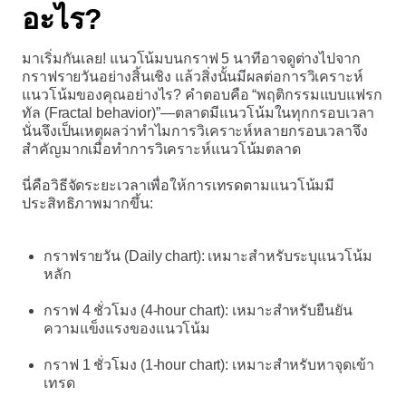
อะไร?
มาเริ่มกันเลย! แนวโน้มบนกราฟ 5 นาทีอาจดูต่างไปจาก
กราฟรายวันอย่างสิ้นเชิง แล้วสิ่งนั้นมีผลต่อการวิเคราะห์
แนวโน้มของคุณอย่างไร? คำตอบคือ “พฤติกรรมแบบแฟรก
ทัล (Fractal behavior)”—ตลาดมีแนวโน้มในทุกกรอบเวลา
นั่นจึงเป็นเหตุผลว่าทำไมการวิเคราะห์หลายกรอบเวลาจึง
สำคัญมากเมื่อทำการวิเคราะห์แนวโน้มตลาด
นี่คือวิธีจัดระยะเวลาเพื่อให้การเทรดตามแนวโน้มมี
ประสิทธิภาพมากขึ้น:
กราฟรายวัน (Daily chart): เหมาะสำหรับระบุแนวโน้ม
หลัก
กราฟ 4 ชั่วโมง (4-hour chart): เหมาะสำหรับยืนยัน
ความแข็งแรงของแนวโน้ม
กราฟ 1 ชั่วโมง (1-hour chart): เหมาะสำหรับหาจุดเข้า
เทรด