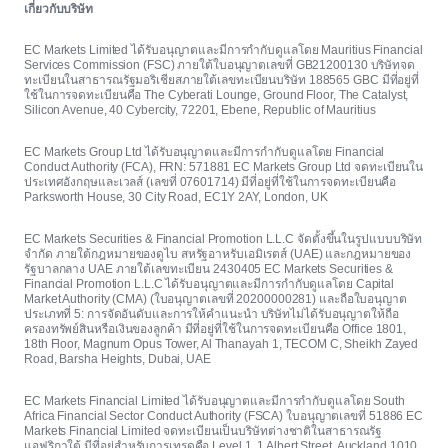
เกี่ยวกับบริษัท
EC Markets Limited ได้รับอนุญาตและมีการกำกับดูแลโดย Mauritius Financial
Services Commission (FSC) ภายใต้ใบอนุญาตเลขที่ GB21200130 บริษัทจด
ทะเบียนในสาธารณรัฐมอริเชียสภายใต้เลขทะเบียนบริษัท 188565 GBC มีที่อยู่ที่
ใช้ในการจดทะเบียนคือ The Cyberati Lounge, Ground Floor, The Catalyst,
Silicon Avenue, 40 Cybercity, 72201, Ebene, Republic of Mauritius
EC Markets Group Ltd ได้รับอนุญาตและมีการกำกับดูแลโดย Financial
Conduct Authority (FCA), FRN: 571881 EC Markets Group Ltd จดทะเบียนใน
ประเทศอังกฤษและเวลส์ (เลขที่ 07601714) มีที่อยู่ที่ใช้ในการจดทะเบียนคือ
Parksworth House, 30 City Road, EC1Y 2AY, London, UK
EC Markets Securities & Financial Promotion L.L.C จัดตั้งขึ้นในรูปแบบบริษัท
จำกัด ภายใต้กฎหมายของดูไบ สหรัฐอาหรับเอมิเรตส์ (UAE) และกฎหมายของ
รัฐบาลกลาง UAE ภายใต้เลขทะเบียน 2430405 EC Markets Securities &
Financial Promotion L.L.C ได้รับอนุญาตและมีการกำกับดูแลโดย Capital
Market Authority (CMA) (ใบอนุญาตเลขที่ 20200000281) และถือใบอนุญาต
ประเภทที่ 5: การจัดอันดับและการให้คำแนะนำ บริษัทไม่ได้รับอนุญาตให้ถือ
ครองทรัพย์สินหรือเงินของลูกค้า มีที่อยู่ที่ใช้ในการจดทะเบียนคือ Office 1801,
18th Floor, Magnum Opus Tower, Al Thanayah 1, TECOM C, Sheikh Zayed
Road, Barsha Heights, Dubai, UAE
EC Markets Financial Limited ได้รับอนุญาตและมีการกำกับดูแลโดย South
Africa Financial Sector Conduct Authority (FSCA) ใบอนุญาตเลขที่ 51886 EC
Markets Financial Limited จดทะเบียนเป็นบริษัทต่างชาติในสาธารณรัฐ
แอฟริกาใต้ มีที่อยู่สำหรับการเทรดคือ Level 1, 1 Albert Street, Auckland 1010,