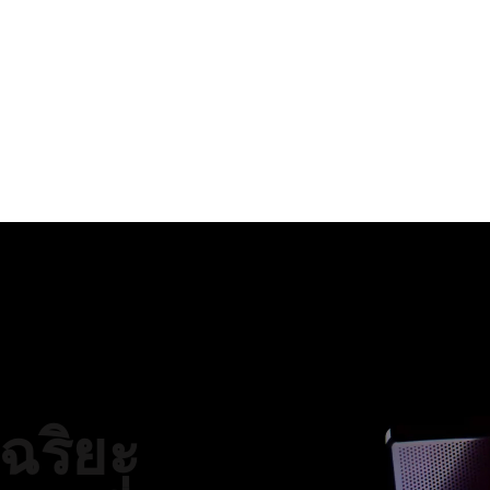
จฉริยะ