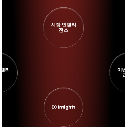
시장 인텔리
전스
인텔리
이벤
스
EC Insights