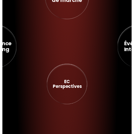
gence
Év
ding
Int
EC
Perspectives