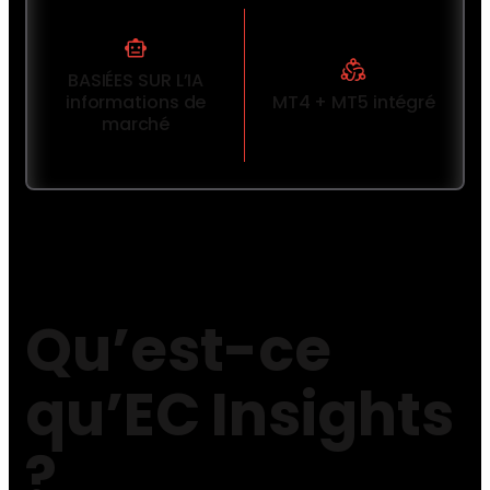
BASIÉES SUR L’IA
informations de
MT4 + MT5 intégré
marché
Qu’est-ce
qu’EC Insights
?