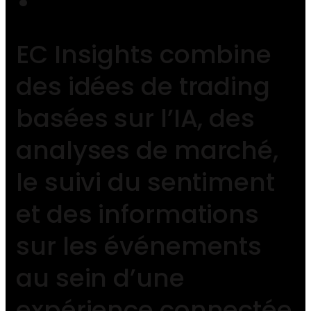
EC Insights combine
des idées de trading
basées sur l’IA, des
analyses de marché,
le suivi du sentiment
et des informations
sur les événements
au sein d’une
expérience connectée