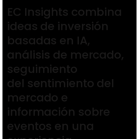
EC Insights combina
ideas de inversión
basadas en IA,
análisis de mercado,
seguimiento
del sentimiento del
mercado e
información sobre
eventos en una