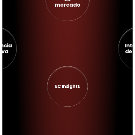
mercado
encia
Int
iva
de 
EC Insights