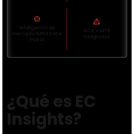
Inteligencia de
MT4 + MT5
mercado IMPULSADA
integrados
POR IA
¿Qué es EC
Insights?