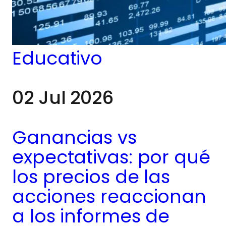
una amplia gama de
mercados globales,
también implican
Educativo
riesgos que todo
02 Jul 2026
trader debe entender
antes de abrir una
Ganancias vs
posición.
expectativas: por qué
Comprender estos
los precios de las
riesgos no significa
acciones reaccionan
a los informes de
evitar los CFDs por