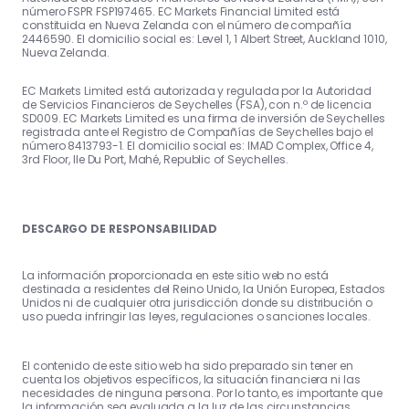
número FSPR FSP197465. EC Markets Financial Limited está
constituida en Nueva Zelanda con el número de compañía
2446590. El domicilio social es: Level 1, 1 Albert Street, Auckland 1010,
Nueva Zelanda.
EC Markets Limited está autorizada y regulada por la Autoridad
de Servicios Financieros de Seychelles (FSA), con n.º de licencia
SD009. EC Markets Limited es una firma de inversión de Seychelles
registrada ante el Registro de Compañías de Seychelles bajo el
número 8413793-1. El domicilio social es: IMAD Complex, Office 4,
3rd Floor, Ile Du Port, Mahé, Republic of Seychelles.
DESCARGO DE RESPONSABILIDAD
La información proporcionada en este sitio web no está
destinada a residentes del Reino Unido, la Unión Europea, Estados
Unidos ni de cualquier otra jurisdicción donde su distribución o
uso pueda infringir las leyes, regulaciones o sanciones locales.
El contenido de este sitio web ha sido preparado sin tener en
cuenta los objetivos específicos, la situación financiera ni las
necesidades de ninguna persona. Por lo tanto, es importante que
la información sea evaluada a la luz de las circunstancias