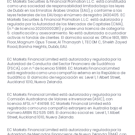
anuncios de
EC Markets Securities & Financial Promotion L.L.C. está constituida
como una sociedad de responsabilidad limitada bajo las leyes
de Dubái en los Emiratos Árabes Unidos (EAU), y conforme a las
resultados.
leyes federales de los EAU bajo el número de registro 2430405. EC
Markets Securities & Financial Promotion L.L.C. está autorizada y
regulada por la Autoridad de los Mercados de Capitales (CMA),
(n.º de licencia 20200000281) y posee una licencia de categoría
5: clasificación y asesoramiento. No está autorizada a custodiar
activos ni fondos de clientes. El domicilio social es: Office 1801, 18th
Floor, Magnum Opus Tower, Al Thanayah 1, TECOM C, Sheikh Zayed
Road, Barsha Heights, Dubái, EAU.
EC Markets Financial Limited está autorizada y regulada por la
Autoridad de Conducta del Sector Financiero de Sudáfrica
(FSCA), con n.º de licencia 51886. EC Markets Financial Limited
está registrada como una compañía externa en la República de
Sudáfrica. El domicilio de negociación es: Level 1, 1 Albert Street,
Auckland 1010, Nueva Zelanda.
EC Markets Financial Limited está autorizada y regulada por la
Comisión Australiana de Valores e Inversiones (ASIC), con
licencia AFSL n.º 414198. EC Markets Financial Limited está
registrada como una compañía extranjera en Australia bajo el
número ARBN 152 535 085. El domicilio social es: Level 1, 1 Albert
Street, Auckland 1010, Nueva Zelanda.
EC Markets Financial Limited está autorizada y regulada por la
Autoridad de Mercados Financieros de Nueva Zelanda (FMA), con