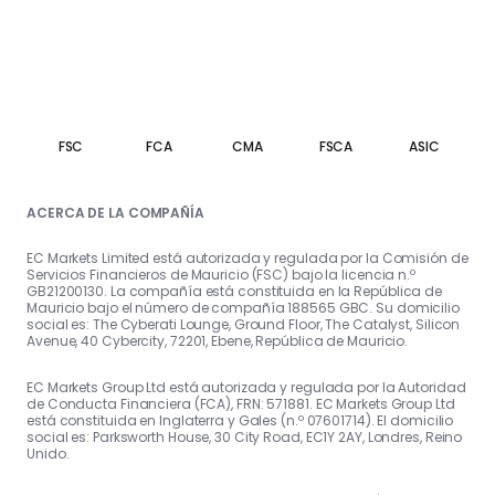
relación entre las
ganancias
corporativas y las
expectativas de los
FSC
FCA
CMA
FSCA
ASIC
inversores puede
ACERCA DE LA COMPAÑÍA
ayudar a explicar por
EC Markets Limited está autorizada y regulada por la Comisión de
Servicios Financieros de Mauricio (FSC) bajo la licencia n.º
GB21200130. La compañía está constituida en la República de
qué los precios de las
Mauricio bajo el número de compañía 188565 GBC. Su domicilio
social es: The Cyberati Lounge, Ground Floor, The Catalyst, Silicon
Avenue, 40 Cybercity, 72201, Ebene, República de Mauricio.
acciones a veces se
EC Markets Group Ltd está autorizada y regulada por la Autoridad
mueven de formas
de Conducta Financiera (FCA), FRN: 571881. EC Markets Group Ltd
está constituida en Inglaterra y Gales (n.º 07601714). El domicilio
social es: Parksworth House, 30 City Road, EC1Y 2AY, Londres, Reino
inesperadas tras los
Unido.