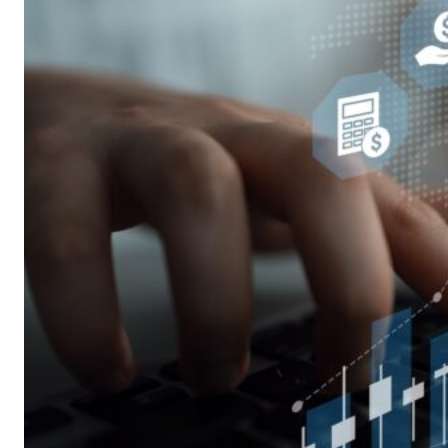
utilizando el análisis
fundamental,
muchos inversores se
interesan por otro
enfoque popular para
analizar los
mercados
financieros: el análisis
técnico. Los patrones
de gráficos son una