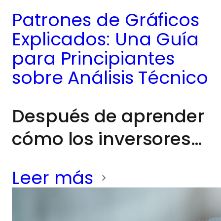
Patrones de Gráficos
Explicados: Una Guía
para Principiantes
sobre Análisis Técnico
Después de aprender
cómo los inversores
profesionales
Leer más
estiman el valor de
una empresa