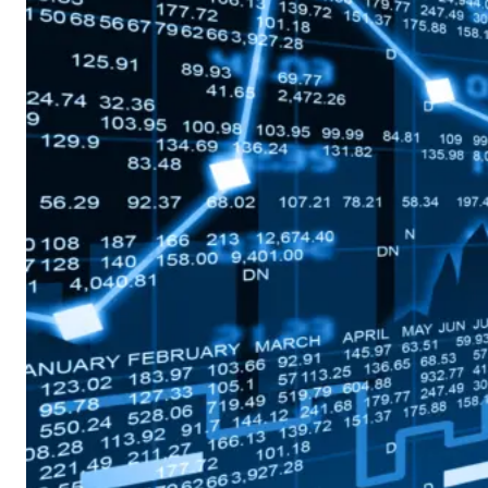
Diferencia (CFDs)
permiten a los traders
especular sobre los
movimientos de
precios de los
mercados financieros
sin poseer el activo
subyacente. Si bien
los CFDs ofrecen
flexibilidad y acceso a