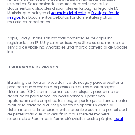
relevantes. Se recomienda encarecidamente revisar los
documentos aplicables disponibles en la página legal de EC
Markets, que incluyen el
Acuerdo del cliente
, la
Divulgación de
riesgos,
los Documentos de Datos Fundamentales y otros
materiales importantes.
Apple, iPad y iPhone son marcas comerciales de Apple Inc.,
registradas en EE. UU. y otros países. App Store es una marca de
servicio de Apple Inc. Android es una marca comercial de Google
Inc.
DIVULGACIÓN DE RIESGOS
El trading conlleva un elevado nivel de riesgo y puede resultar en
pérdidas que excedan el depósito inicial. Los contratos por
diferencia (CFD) son instrumentos complejos y pueden no ser
adecuados para todos los inversionistas. Operar con
apalancamiento amplifica los riesgos, por lo que es fundamental
evaluar la tolerancia al riesgo antes de operar. Es esencial
determinar si es financieramente sostenible asumir la posibilidad
de perder más que la inversión inicial. Opere de manera
responsable. Para más información, visite nuestra página
legal
.