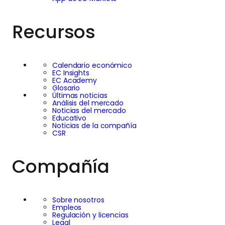
primera vista, esto
Recursos
puede parecer
confuso. Si una
Calendario económico
EC Insights
empresa reporta
EC Academy
Glosario
Últimas noticias
mayores beneficios e
Análisis del mercado
Noticias del mercado
Educativo
ingresos en
Noticias de la compañía
CSR
crecimiento, ¿no
Compañía
debería su precio de
acción aumentar
Sobre nosotros
Empleos
automáticamente? La
Regulación y licencias
Legal