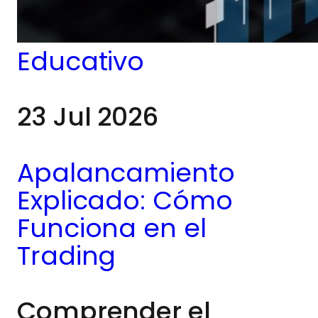
de las herramientas
más reconocidas que
Educativo
utilizan los analistas
23 Jul 2026
técnicos para
estudiar los
Apalancamiento
movimientos de
Explicado: Cómo
precios y el
Funciona en el
comportamiento del
Trading
mercado.
Comprender el