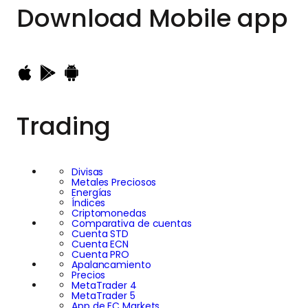
que el precio de sus
Download
Mobile app
riesgo como en
acciones caiga
identificar
inmediatamente
oportunidades de
después. De igual
trading.
Trading
manera, algunas
empresas anuncian
Divisas
Metales Preciosos
resultados más
Energías
Índices
Criptomonedas
débiles y, sin
Comparativa de cuentas
Cuenta STD
Cuenta ECN
embargo, sus
Cuenta PRO
Apalancamiento
Precios
MetaTrader 4
acciones suben. A
MetaTrader 5
App de EC Markets