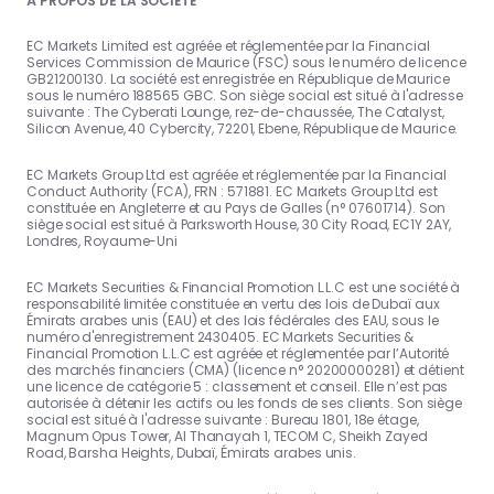
À PROPOS DE LA SOCIÉTÉ
EC Markets Limited est agréée et réglementée par la Financial
Services Commission de Maurice (FSC) sous le numéro de licence
GB21200130. La société est enregistrée en République de Maurice
sous le numéro 188565 GBC. Son siège social est situé à l'adresse
suivante : The Cyberati Lounge, rez-de-chaussée, The Catalyst,
Silicon Avenue, 40 Cybercity, 72201, Ebene, République de Maurice.
EC Markets Group Ltd est agréée et réglementée par la Financial
Conduct Authority (FCA), FRN : 571881. EC Markets Group Ltd est
constituée en Angleterre et au Pays de Galles (n° 07601714). Son
siège social est situé à Parksworth House, 30 City Road, EC1Y 2AY,
Londres, Royaume-Uni
EC Markets Securities & Financial Promotion L.L.C est une société à
responsabilité limitée constituée en vertu des lois de Dubaï aux
Émirats arabes unis (EAU) et des lois fédérales des EAU, sous le
numéro d'enregistrement 2430405. EC Markets Securities &
Financial Promotion L.L.C est agréée et réglementée par l’Autorité
des marchés financiers (CMA) (licence n° 20200000281) et détient
une licence de catégorie 5 : classement et conseil. Elle n’est pas
autorisée à détenir les actifs ou les fonds de ses clients. Son siège
social est situé à l'adresse suivante : Bureau 1801, 18e étage,
Magnum Opus Tower, Al Thanayah 1, TECOM C, Sheikh Zayed
Road, Barsha Heights, Dubaï, Émirats arabes unis.