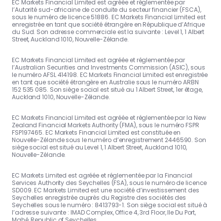
EC Markets Financial Limited est agréée et réglementée par
l’Autorité sud-africaine de conduite du secteur financier (FSCA),
sous le numéro de licence 51886. EC Markets Financial Limited est
enregistrée en tant que société étrangère en République d’Afrique
du Sud. Son adresse commerciale est la suivante : Level 1, 1 Albert
Street, Auckland 1010, Nouvelle-Zélande.
EC Markets Financial Limited est agréée et réglementée par
l’Australian Securities and Investments Commission (ASIC), sous
le numéro AFSL 414198. EC Markets Financial Limited est enregistrée
en tant que société étrangère en Australie sous le numéro ARBN
152 535 085. Son siège social est situé au 1 Albert Street, 1er étage,
Auckland 1010, Nouvelle-Zélande.
EC Markets Financial Limited est agréée et réglementée par la New
Zealand Financial Markets Authority (FMA), sous le numéro FSPR
FSP197465. EC Markets Financial Limited est constituée en
Nouvelle-Zélande sous le numéro d’enregistrement 2446590. Son
siège social est situé au Level 1, 1 Albert Street, Auckland 1010,
Nouvelle-Zélande.
EC Markets Limited est agréée et réglementée par la Financial
Services Authority des Seychelles (FSA), sous le numéro de licence
SD009. EC Markets Limited est une société d’investissement des
Seychelles enregistrée auprès du Registre des sociétés des
Seychelles sous le numéro : 8413793-1. Son siège social est situé à
l’adresse suivante : IMAD Complex, Office 4, 3rd Floor, Ile Du Port,
Mahé, Republic of Seychelles.