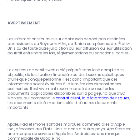
AVERTISSEMENT
Les informations fournies sur ce site web ne sont pas destinées
aux résidents du Royaume-Uni, de l'Union européenne, des États-
Unis ou de toute autre juridiction où leur diffusion ou leur utilisation
pourrait enfreindre les lois, réglementations ou sanctions locales.
Le contenu de ce site web a été préparé sans tenir compte des
objectifs, de la situation financière ou des besoins spécifiques
d’une quelconque personne. Il est donc important que ces
informations soient évaluées à la lumière des circonstances
pertinentes. Il est vivement recommandé de consulter les
documents applicables disponibles sur la page juridique d’EC
Markets, qui comprend le
contrat client
,
la déclaration de risques
,
les documents d’informations clés et d’autres documents
importants.
Apple, iPad et iPhone sont des marques commerciales d’Apple
Inc., déposées aux États-Unis et dans d’autres pays. App Store est
une marque de service d’Apple Inc. Android est une marque
commerciale de Google Inc.