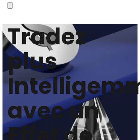
Tradez
plus
Intelligem
avec un
Effet de