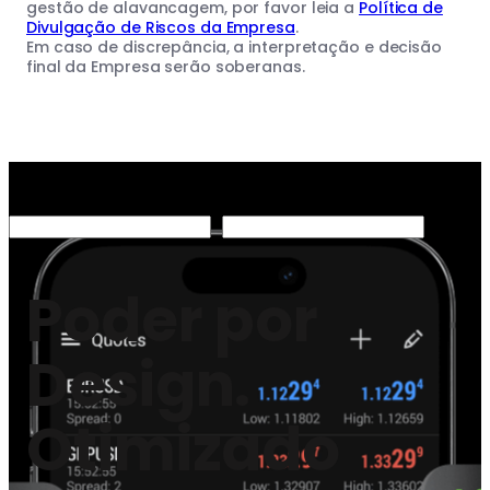
gestão de alavancagem, por favor leia a
Política de
Divulgação de Riscos da Empresa
.
Em caso de discrepância, a interpretação e decisão
final da Empresa serão soberanas.
Poder por
Design.
Otimizado