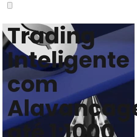
Trading
Inteligente
com
Alavanca
até 1:1000