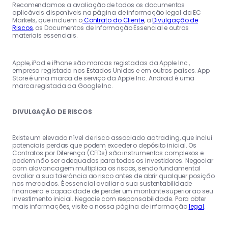
Recomendamos a avaliação de todos os documentos
aplicáveis disponíveis na página de informação legal da EC
Markets, que incluem o
Contrato do Cliente
, a
Divulgação de
Riscos
, os Documentos de Informação Essencial e outros
materiais essenciais.
Apple, iPad e iPhone são marcas registadas da Apple Inc.,
empresa registada nos Estados Unidos e em outros países. App
Store é uma marca de serviço da Apple Inc. Android é uma
marca registada da Google Inc.
DIVULGAÇÃO DE RISCOS
Existe um elevado nível de risco associado ao trading, que inclui
potenciais perdas que podem exceder o depósito inicial. Os
Contratos por Diferença (CFDs) são instrumentos complexos e
podem não ser adequados para todos os investidores. Negociar
com alavancagem multiplica os riscos, sendo fundamental
avaliar a sua tolerância ao risco antes de abrir qualquer posição
nos mercados. É essencial avaliar a sua sustentabilidade
financeira e capacidade de perder um montante superior ao seu
investimento inicial. Negocie com responsabilidade. Para obter
mais informações, visite a nossa página de informação
legal
.