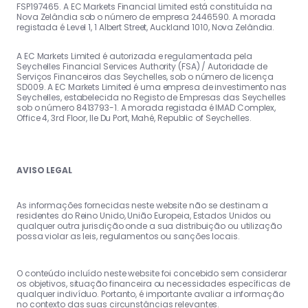
FSP197465. A EC Markets Financial Limited está constituída na
Nova Zelândia sob o número de empresa 2446590. A morada
registada é Level 1, 1 Albert Street, Auckland 1010, Nova Zelândia.
A EC Markets Limited é autorizada e regulamentada pela
Seychelles Financial Services Authority (FSA) / Autoridade de
Serviços Financeiros das Seychelles, sob o número de licença
SD009. A EC Markets Limited é uma empresa de investimento nas
Seychelles, estabelecida no Registo de Empresas das Seychelles
sob o número 8413793-1. A morada registada é IMAD Complex,
Office 4, 3rd Floor, Ile Du Port, Mahé, Republic of Seychelles.
AVISO LEGAL
As informações fornecidas neste website não se destinam a
residentes do Reino Unido, União Europeia, Estados Unidos ou
qualquer outra jurisdição onde a sua distribuição ou utilização
possa violar as leis, regulamentos ou sanções locais.
O conteúdo incluído neste website foi concebido sem considerar
os objetivos, situação financeira ou necessidades específicas de
qualquer indivíduo. Portanto, é importante avaliar a informação
no contexto das suas circunstâncias relevantes.