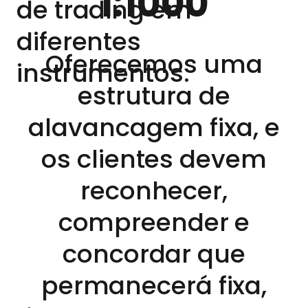
1:1000
de trading em
diferentes
Oferecemos uma
instrumentos.
estrutura de
alavancagem fixa, e
os clientes devem
reconhecer,
compreender e
concordar que
permanecerá fixa,