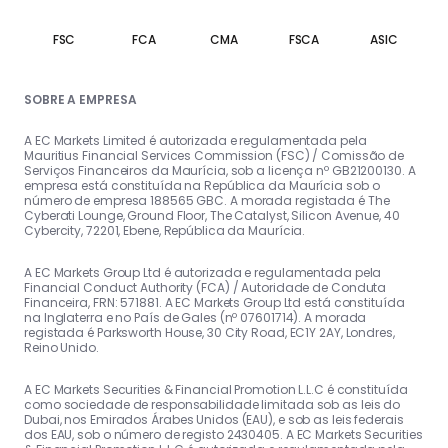
FSC
FCA
CMA
FSCA
ASIC
SOBRE A EMPRESA
A EC Markets Limited é autorizada e regulamentada pela
Mauritius Financial Services Commission (FSC) / Comissão de
Serviços Financeiros da Maurícia, sob a licença nº GB21200130. A
empresa está constituída na República da Maurícia sob o
número de empresa 188565 GBC. A morada registada é The
Cyberati Lounge, Ground Floor, The Catalyst, Silicon Avenue, 40
Cybercity, 72201, Ebene, República da Maurícia.
A EC Markets Group Ltd é autorizada e regulamentada pela
Financial Conduct Authority (FCA) / Autoridade de Conduta
Financeira, FRN: 571881. A EC Markets Group Ltd está constituída
na Inglaterra e no País de Gales (nº 07601714). A morada
registada é Parksworth House, 30 City Road, EC1Y 2AY, Londres,
Reino Unido.
A EC Markets Securities & Financial Promotion L.L.C é constituída
como sociedade de responsabilidade limitada sob as leis do
Dubai, nos Emirados Árabes Unidos (EAU), e sob as leis federais
dos EAU, sob o número de registo 2430405. A EC Markets Securities