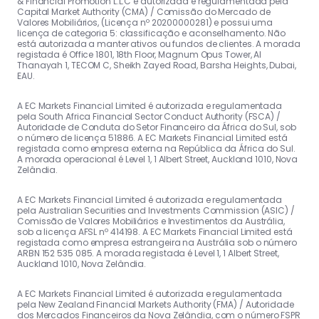
& Financial Promotion L.L.C é autorizada e regulamentada pela
Capital Market Authority (CMA) / Comissão do Mercado de
Valores Mobiliários, (Licença nº 20200000281) e possui uma
licença de categoria 5: classificação e aconselhamento. Não
está autorizada a manter ativos ou fundos de clientes. A morada
registada é Office 1801, 18th Floor, Magnum Opus Tower, Al
Thanayah 1, TECOM C, Sheikh Zayed Road, Barsha Heights, Dubai,
EAU.
A EC Markets Financial Limited é autorizada e regulamentada
pela South Africa Financial Sector Conduct Authority (FSCA) /
Autoridade de Conduta do Setor Financeiro da África do Sul, sob
o número de licença 51886. A EC Markets Financial Limited está
registada como empresa externa na República da África do Sul.
A morada operacional é Level 1, 1 Albert Street, Auckland 1010, Nova
Zelândia.
A EC Markets Financial Limited é autorizada e regulamentada
pela Australian Securities and Investments Commission (ASIC) /
Comissão de Valores Mobiliários e Investimentos da Austrália,
sob a licença AFSL nº 414198. A EC Markets Financial Limited está
registada como empresa estrangeira na Austrália sob o número
ARBN 152 535 085. A morada registada é Level 1, 1 Albert Street,
Auckland 1010, Nova Zelândia.
A EC Markets Financial Limited é autorizada e regulamentada
pela New Zealand Financial Markets Authority (FMA) / Autoridade
dos Mercados Financeiros da Nova Zelândia, com o número FSPR