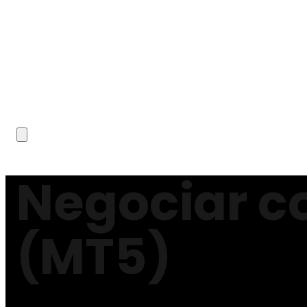
Negociar c
(MT5)