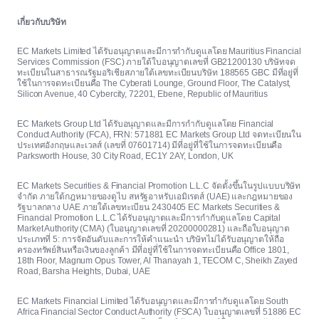
เกี่ยวกับบริษัท
EC Markets Limited ได้รับอนุญาตและมีการกำกับดูแลโดย Mauritius Financial
Services Commission (FSC) ภายใต้ใบอนุญาตเลขที่ GB21200130 บริษัทจด
ทะเบียนในสาธารณรัฐมอริเชียสภายใต้เลขทะเบียนบริษัท 188565 GBC มีที่อยู่ที่
ใช้ในการจดทะเบียนคือ The Cyberati Lounge, Ground Floor, The Catalyst,
Silicon Avenue, 40 Cybercity, 72201, Ebene, Republic of Mauritius
EC Markets Group Ltd ได้รับอนุญาตและมีการกำกับดูแลโดย Financial
Conduct Authority (FCA), FRN: 571881 EC Markets Group Ltd จดทะเบียนใน
ประเทศอังกฤษและเวลส์ (เลขที่ 07601714) มีที่อยู่ที่ใช้ในการจดทะเบียนคือ
Parksworth House, 30 City Road, EC1Y 2AY, London, UK
EC Markets Securities & Financial Promotion L.L.C จัดตั้งขึ้นในรูปแบบบริษัท
จำกัด ภายใต้กฎหมายของดูไบ สหรัฐอาหรับเอมิเรตส์ (UAE) และกฎหมายของ
รัฐบาลกลาง UAE ภายใต้เลขทะเบียน 2430405 EC Markets Securities &
Financial Promotion L.L.C ได้รับอนุญาตและมีการกำกับดูแลโดย Capital
Market Authority (CMA) (ใบอนุญาตเลขที่ 20200000281) และถือใบอนุญาต
ประเภทที่ 5: การจัดอันดับและการให้คำแนะนำ บริษัทไม่ได้รับอนุญาตให้ถือ
ครองทรัพย์สินหรือเงินของลูกค้า มีที่อยู่ที่ใช้ในการจดทะเบียนคือ Office 1801,
18th Floor, Magnum Opus Tower, Al Thanayah 1, TECOM C, Sheikh Zayed
Road, Barsha Heights, Dubai, UAE
EC Markets Financial Limited ได้รับอนุญาตและมีการกำกับดูแลโดย South
Africa Financial Sector Conduct Authority (FSCA) ใบอนุญาตเลขที่ 51886 EC