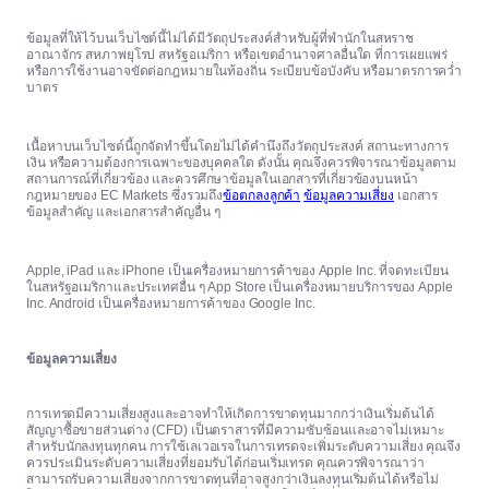
ข้อมูลที่ให้ไว้บนเว็บไซต์นี้ไม่ได้มีวัตถุประสงค์สำหรับผู้ที่พำนักในสหราช
อาณาจักร สหภาพยุโรป สหรัฐอเมริกา หรือเขตอำนาจศาลอื่นใด ที่การเผยแพร่
หรือการใช้งานอาจขัดต่อกฎหมายในท้องถิ่น ระเบียบข้อบังคับ หรือมาตรการคว่ำ
บาตร
เนื้อหาบนเว็บไซต์นี้ถูกจัดทำขึ้นโดยไม่ได้คำนึงถึงวัตถุประสงค์ สถานะทางการ
เงิน หรือความต้องการเฉพาะของบุคคลใด ดังนั้น คุณจึงควรพิจารณาข้อมูลตาม
สถานการณ์ที่เกี่ยวข้อง และควรศึกษาข้อมูลในเอกสารที่เกี่ยวข้องบนหน้า
กฎหมายของ EC Markets ซึ่งรวมถึง
ข้อตกลงลูกค้า
ข้อมูลความเสี่ยง
เอกสาร
ข้อมูลสำคัญ และเอกสารสำคัญอื่น ๆ
Apple, iPad และ iPhone เป็นเครื่องหมายการค้าของ Apple Inc. ที่จดทะเบียน
ในสหรัฐอเมริกาและประเทศอื่น ๆ App Store เป็นเครื่องหมายบริการของ Apple
Inc. Android เป็นเครื่องหมายการค้าของ Google Inc.
ข้อมูลความเสี่ยง
การเทรดมีความเสี่ยงสูงและอาจทำให้เกิดการขาดทุนมากกว่าเงินเริ่มต้นได้
สัญญาซื้อขายส่วนต่าง (CFD) เป็นตราสารที่มีความซับซ้อนและอาจไม่เหมาะ
สำหรับนักลงทุนทุกคน การใช้เลเวอเรจในการเทรดจะเพิ่มระดับความเสี่ยง คุณจึง
ควรประเมินระดับความเสี่ยงที่ยอมรับได้ก่อนเริ่มเทรด คุณควรพิจารณาว่า
สามารถรับความเสี่ยงจากการขาดทุนที่อาจสูงกว่าเงินลงทุนเริ่มต้นได้หรือไม่