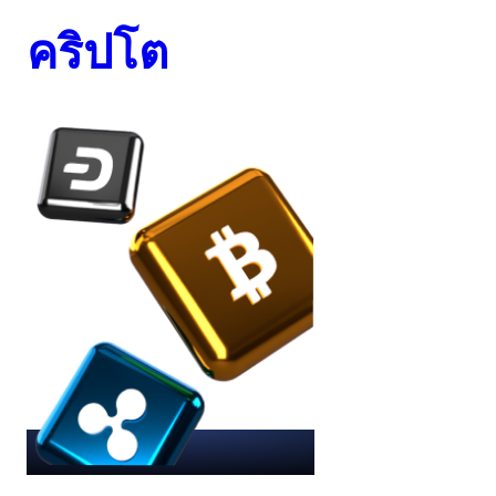
คริปโต