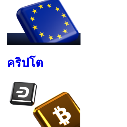
คริปโต