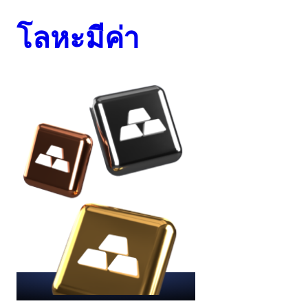
โลหะมีค่า