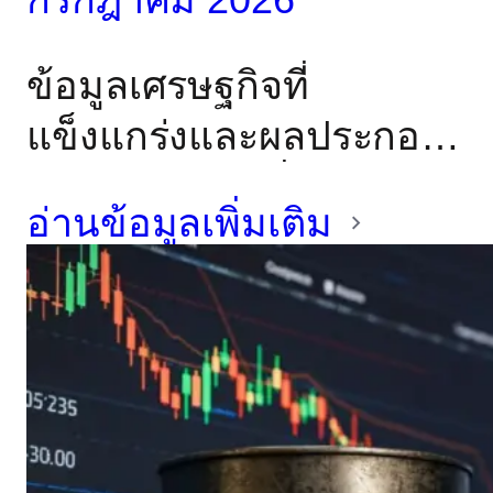
ข้อมูลเศรษฐกิจที่
แข็งแกร่งและผลประกอบ
การของบริษัทที่โดดเด่น
อ่านข้อมูลเพิ่มเติม
อีกสัปดาห์หนึ่งช่วยหนุน
ตลาดโลก แม้ว่าธนาคาร
กลางจะยังคงส่งสัญญาณ
ความระมัดระวังเกี่ยวกับ
เงินเฟ้อก็ตาม โดย
ธนาคารกลางสหรัฐฯ คง