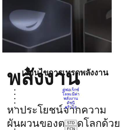
พลังงาน
เงื่อนไขการเทรดพลังงาน
คู่ฟอเร็กซ์
โลหะมีค่า
พลังงาน
ดัชนี
หาประโยชน์จากความ
คริปโต
ผันผวนของตลาดโลกด้วย
STD
ECN