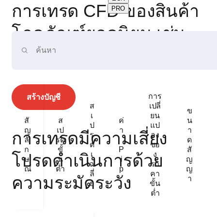
การเทรด CFD ของสินค้า
PRO
โภคภัณฑ์ยอดนิยม เช่น
น้ำมันดิบ
การ
สร้างบัญชี
ส
เปลี่
ข
เ
ยน
สั
ส
ค่
น
ป
แป
ญ
เป
า
า
การเทรดมีความเสี่ยง
ร
ลง
ลั
รด
ด
ด
ขอ
ก
ขั้
P
สั
เ
ง
โปรดดำเนินการด้วย
ษ
น
I
ญ
ฉ
รา
ณ์
ต่ำ
P
ญ
ลี่
คา
ความระมัดระวัง
า
ย
ขั้น
ต่ำ