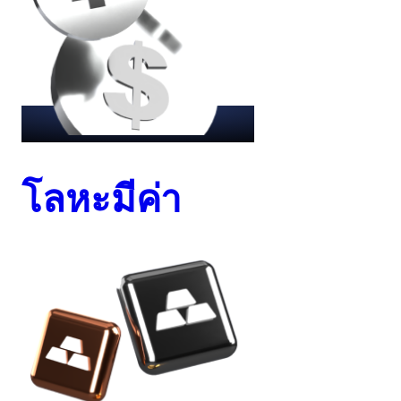
โลหะมีค่า