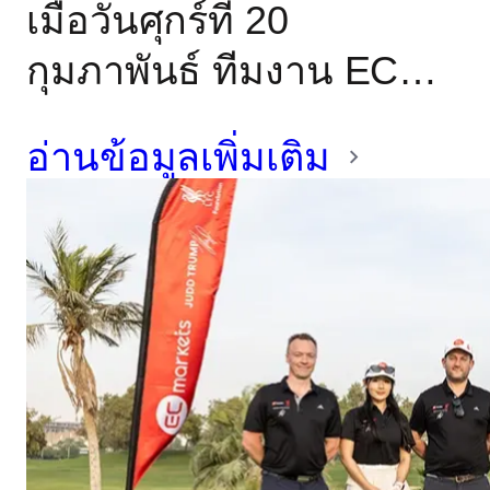
เมื่อวันศุกร์ที่ 20
กุมภาพันธ์ ทีมงาน EC
Markets ได้เข้าร่วมกับ
อ่านข้อมูลเพิ่มเติม
Limassol Reds และ
William’s Dog Shelter ใน
กิจกรรม CSR ที่มุ่งเน้น
การมีส่วนร่วมกับชุมชน
และสวัสดิภาพสัตว์ นอก
เหนือจากการสนับสนุน
ด้านการเงินเพื่อช่วยเหลือ