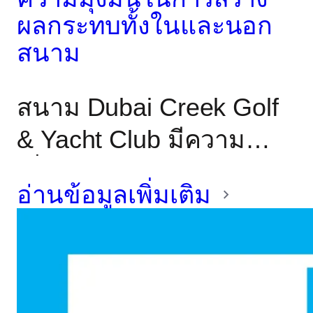
ผลกระทบทั้งในและนอก
สนาม
สนาม Dubai Creek Golf
& Yacht Club มีความ
เชื่อมโยงมาอย่างยาวนาน
อ่านข้อมูลเพิ่มเติม
กับการแข่งขันระดับโลก
บุคคลสำคัญด้านกีฬา และ
ช่วงเวลาสำคัญใน
ประวัติศาสตร์กอล์ฟขอ