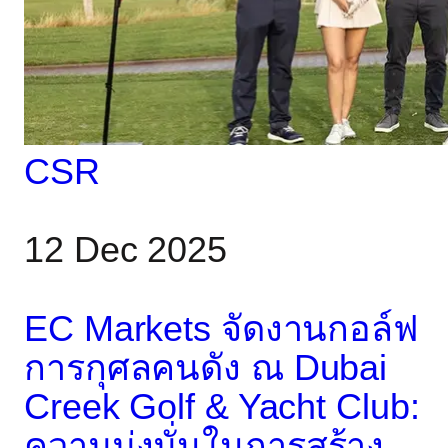
งานอย่างต่อเนื่องของศูนย์
พักพิงแล้ว ทั้งสองทีมยังได้
ร่วมทำกิจกรรมภาคปฏิบัติ
เช่น การพาสุนัขเดินเล่น
CSR
และใช้เวลาร่วมกับอาสา
12 Dec 2025
สมัครและเจ้าหน้าที่
EC Markets จัดงานกอล์ฟ
การกุศลคนดัง ณ Dubai
Creek Golf & Yacht Club:
ความมุ่งมั่นในการสร้าง