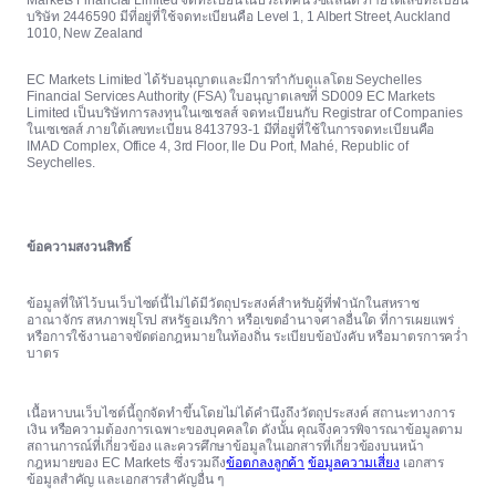
Markets Financial Limited จดทะเบียนในประเทศนิวซีแลนด์ ภายใต้เลขทะเบียน
บริษัท 2446590 มีที่อยู่ที่ใช้จดทะเบียนคือ Level 1, 1 Albert Street, Auckland
1010, New Zealand
EC Markets Limited ได้รับอนุญาตและมีการกำกับดูแลโดย Seychelles
Financial Services Authority (FSA) ใบอนุญาตเลขที่ SD009 EC Markets
Limited เป็นบริษัทการลงทุนในเซเชลส์ จดทะเบียนกับ Registrar of Companies
ในเซเชลส์ ภายใต้เลขทะเบียน 8413793-1 มีที่อยู่ที่ใช้ในการจดทะเบียนคือ
IMAD Complex, Office 4, 3rd Floor, Ile Du Port, Mahé, Republic of
Seychelles.
ข้อความสงวนสิทธิ์
ข้อมูลที่ให้ไว้บนเว็บไซต์นี้ไม่ได้มีวัตถุประสงค์สำหรับผู้ที่พำนักในสหราช
อาณาจักร สหภาพยุโรป สหรัฐอเมริกา หรือเขตอำนาจศาลอื่นใด ที่การเผยแพร่
หรือการใช้งานอาจขัดต่อกฎหมายในท้องถิ่น ระเบียบข้อบังคับ หรือมาตรการคว่ำ
บาตร
เนื้อหาบนเว็บไซต์นี้ถูกจัดทำขึ้นโดยไม่ได้คำนึงถึงวัตถุประสงค์ สถานะทางการ
เงิน หรือความต้องการเฉพาะของบุคคลใด ดังนั้น คุณจึงควรพิจารณาข้อมูลตาม
สถานการณ์ที่เกี่ยวข้อง และควรศึกษาข้อมูลในเอกสารที่เกี่ยวข้องบนหน้า
กฎหมายของ EC Markets ซึ่งรวมถึง
ข้อตกลงลูกค้า
ข้อมูลความเสี่ยง
เอกสาร
ข้อมูลสำคัญ และเอกสารสำคัญอื่น ๆ