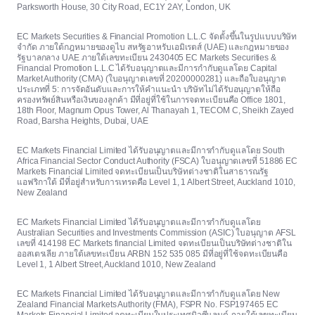
Parksworth House, 30 City Road, EC1Y 2AY, London, UK
EC Markets Securities & Financial Promotion L.L.C จัดตั้งขึ้นในรูปแบบบริษัท
จำกัด ภายใต้กฎหมายของดูไบ สหรัฐอาหรับเอมิเรตส์ (UAE) และกฎหมายของ
รัฐบาลกลาง UAE ภายใต้เลขทะเบียน 2430405 EC Markets Securities &
Financial Promotion L.L.C ได้รับอนุญาตและมีการกำกับดูแลโดย Capital
Market Authority (CMA) (ใบอนุญาตเลขที่ 20200000281) และถือใบอนุญาต
ประเภทที่ 5: การจัดอันดับและการให้คำแนะนำ บริษัทไม่ได้รับอนุญาตให้ถือ
ครองทรัพย์สินหรือเงินของลูกค้า มีที่อยู่ที่ใช้ในการจดทะเบียนคือ Office 1801,
18th Floor, Magnum Opus Tower, Al Thanayah 1, TECOM C, Sheikh Zayed
Road, Barsha Heights, Dubai, UAE
EC Markets Financial Limited ได้รับอนุญาตและมีการกำกับดูแลโดย South
Africa Financial Sector Conduct Authority (FSCA) ใบอนุญาตเลขที่ 51886 EC
Markets Financial Limited จดทะเบียนเป็นบริษัทต่างชาติในสาธารณรัฐ
แอฟริกาใต้ มีที่อยู่สำหรับการเทรดคือ Level 1, 1 Albert Street, Auckland 1010,
New Zealand
EC Markets Financial Limited ได้รับอนุญาตและมีการกำกับดูแลโดย
Australian Securities and Investments Commission (ASIC) ใบอนุญาต AFSL
เลขที่ 414198 EC Markets financial Limited จดทะเบียนเป็นบริษัทต่างชาติใน
ออสเตรเลีย ภายใต้เลขทะเบียน ARBN 152 535 085 มีที่อยู่ที่ใช้จดทะเบียนคือ
Level 1, 1 Albert Street, Auckland 1010, New Zealand
EC Markets Financial Limited ได้รับอนุญาตและมีการกำกับดูแลโดย New
Zealand Financial Markets Authority (FMA), FSPR No. FSP197465 EC