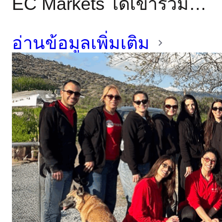
EC Markets ได้เข้าร่วม
ของเป้าหมายที่เราตั้งใจไว้
งานกาล่าค็อกเทลการกุศล
ในการดูแลประเทศที่เรา
อ่านข้อมูลเพิ่มเติม
Right to Hope ที่เมืองลีมา
ดำเนินธุรกิจอยู่”
ซอล ประเทศไซปรัส โดย
ภูมิใจที่ได้เป็นผู้สนับสนุน
ระดับแพลตตินัมของงานนี้
งานจัดขึ้นใจกลางเมืองใน
ช่วงเย็น มีแขกเข้าร่วม
ประมาณ 60 ถึง 70 คน
รวมถึงผู้สนับสนุน สมาชิก