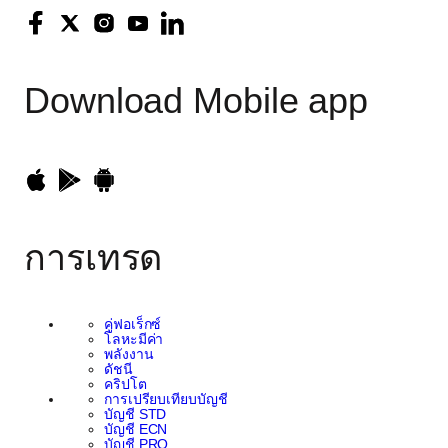
หนึ่งของกลยุทธ์ที่กว้างขึ้น
ของ EC Markets เพื่อ
Download
Mobile app
เสริมสร้างรอยเท้าระดับ
สากลและรวมพลังทางการ
ตลาด ในขณะเดียวกันก็มี
การเทรด
ส่วนร่วมในความพยายาม
ที่มีความหมาย โดยเฉพาะ
คู่ฟอเร็กซ์
โลหะมีค่า
พลังงาน
อย่างยิ่งในการปรับปรุง
ดัชนี
คริปโต
การเปรียบเทียบบัญชี
และยกระดับคุณภาพชีวิต
บัญชี STD
บัญชี ECN
บัญชี PRO