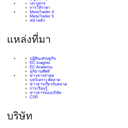
ของเด็กที่เปราะบางและ
เลเวอเรจ
การให้ราคา
MetaTrader 4
อยู่ในความเสี่ยงทั่วโลก
MetaTrader 5
หน้าหลัก
ผ่านการเป็นสมาชิกนี้ EC
แหล่งที่มา
Markets ตั้งเป้าที่จะระดม
ทรัพยากรและความ
ปฏิทินเศรษฐกิจ
EC Insights
เชี่ยวชาญเพื่อสนับสนุน
EC Academy
อภิธานศัพท์
ข่าวสารล่าสุด
โครงการที่มอบโอกาส
บทวิเคราะห์ตลาด
ข่าวสารเกี่ยวกับตลาด
การเรียนรู้
ทางการศึกษา การดูแล
ข่าวสารของบริษัท
CSR
สุขภาพ และบริการพื้น
บริษัท
ฐานให้แก่เด็กที่ต้องการ