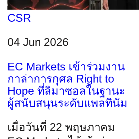
ในการดูแล ขณะอยู่ที่นั่น
CEO Matthew Smith ได้
CSR
กล่าวถึงความมุ่งมั่นอัน
04 Jun 2026
ยาวนานของ EC Markets
ในการสนับสนุนชุมชนที่
EC Markets เข้าร่วมงาน
บริษัทดำเนินงานอยู่: “เรา
กาล่าการกุศล Right to
รักเกาะแห่งนี้มาก เรารัก
Hope ที่ลิมาซอลในฐานะ
Pet Haven นี่เป็นปีที่สามที่
ผู้สนับสนุนระดับแพลทินัม
เราบริจาคให้กับ Pet
เมื่อวันที่ 22 พฤษภาคม
Haven มันเป็นส่วนหนึ่ง