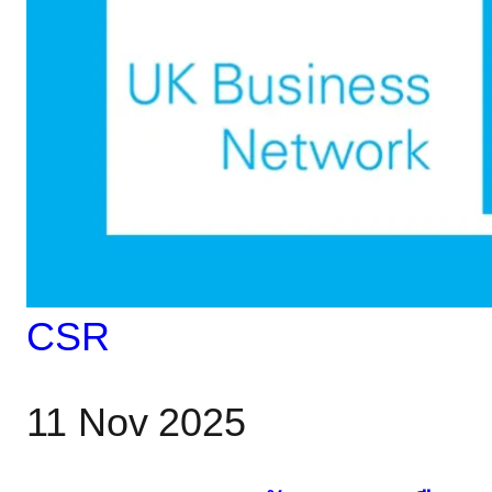
งดูไบ การเป็นเจ้าภาพจัด
งาน EC Markets
Celebrity Charity Golf
Day ณ สนามแห่งนี้ ได้นำ
มรดกดังกล่าวมาผสาน
เข้ากับการให้ความสำคัญ
อย่างชัดเจนต่อการ
CSR
สนับสนุนชุมชน โดยมี
11 Nov 2025
LFC Foundation เป็น
พันธมิตรด้านการกุศลหลัก