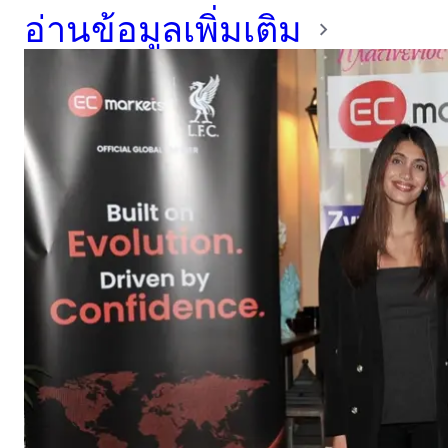
อ่านข้อมูลเพิ่มเติม
Pet Haven Society เพื่อ
ช่วยขยายพื้นที่คอกสุนัข
สำหรับสุนัขที่เปราะบาง
ระหว่างการเยี่ยมชมศูนย์
พักพิงเมื่อวันที่ 26
มิถุนายน CEO Matthew
Smith ได้มอบเงินบริจาค
และพบกับเจ้าขององค์กร
การกุศลรวมถึงสัตว์ที่อยู่