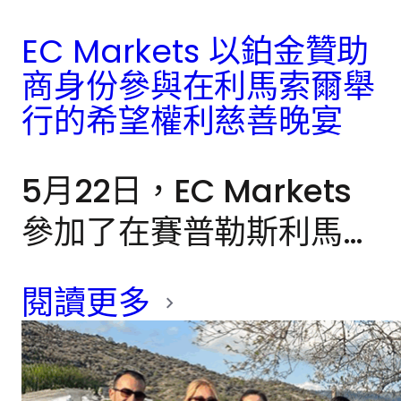
年捐款給 Pet Haven。
EC Markets 以鉑金贊助
照顧我們營運所在國家，
商身份參與在利馬索爾舉
是我們明確的宗旨之
行的希望權利慈善晚宴
一。」
5月22日，EC Markets
參加了在賽普勒斯利馬索
爾舉辦的「希望權利」慈
閱讀更多
善雞尾酒晚宴，並以白金
贊助商的身份自豪地支持
此次活動。晚宴在市中心