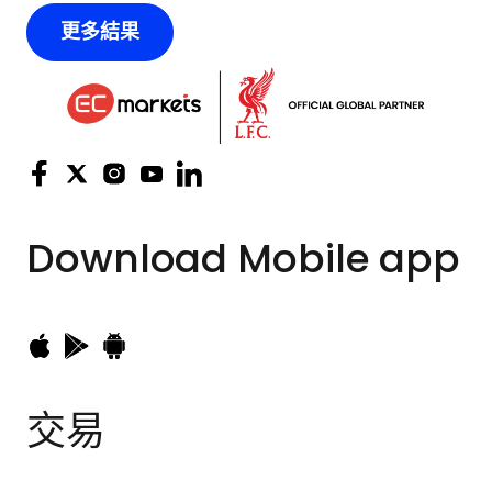
會員，以支持全球最脆弱
更多結果
的兒童。這是 EC
Markets 擴展國際影響
力、鞏固市場地位的重要
策略之一，同時也積極投
Download
Mobile app
身於具意義的公益事業，
特別是那些致力於改善全
球弱勢與高風險兒童生活
交易
的項目。透過此次會員資