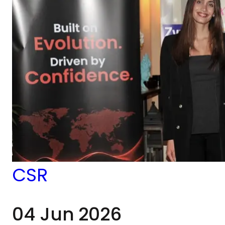
Matthew Smith 親自遞
交捐款，並與慈善機構的
負責人及其照顧的動物會
面。當時，執行長
Matthew Smith 也回顧
了 EC Markets 長期以來
對於支持其營運社區的承
諾：「我們非常熱愛這座
CSR
島嶼，也熱愛 Pet
04 Jun 2026
Haven。這是我們第三