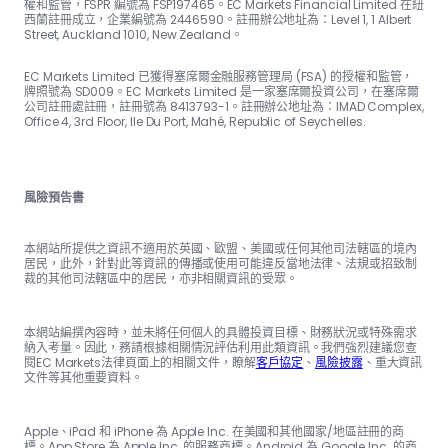
權和監管，FSPR 編號為 FSP197465。EC Markets Financial Limited 在紐
西蘭註冊成立，企業編號為 2446590。註冊辦公地址為：Level 1, 1 Albert
Street, Auckland 1010, New Zealand。
EC Markets Limited 已獲得塞席爾金融服務管理局 (FSA) 的授權和監管，
牌照號為 SD009。EC Markets Limited 是一家塞席爾投資公司，在塞席爾
公司註冊處註冊，註冊號為 8413793-1。註冊辦公地址為：IMAD Complex,
Office 4, 3rd Floor, Ile Du Port, Mahé, Republic of Seychelles.
風險預告書
本網站所提供之資訊不適用於英國、歐盟、美國或任何其他司法轄區的境內
居民，此外，針對此等資訊的傳播或使用可能違反當地法律、法規或招致制
裁的其他司法轄區中的居民，亦非相關資訊的受眾。
本網站編撰內容時，並未將任何個人的具體投資目標、財務狀況或特殊需求
納入考量。因此，務請根據相關情況評估利用此類資訊。我們強烈建議您查
閱EC Markets法律頁面上的相關文件，瞭解
客戶協定
、
風險披露
、重大資訊
文件等其他重要資料。
Apple、iPad 和 iPhone 為 Apple Inc. 在美國和其他國家/地區註冊的商
標。App Store 為 Apple Inc. 的服務商標。Android 為 Google Inc. 的商