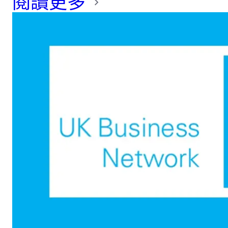
閱讀更多
及杜拜高爾夫歷史中的重
要時刻緊密相連。EC
Markets 名人慈善高爾
夫日於此球場舉辦，不僅
承襲這份傳承，更將焦點
放在社區支持上，並將
LFC 基金會作為當天主要
的慈善合作夥伴。