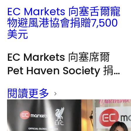
EC Markets 向塞舌爾寵
物避風港協會捐贈7,500
美元
EC Markets 向塞席爾
Pet Haven Society 捐贈
了 7,500 美元，以協助
閱讀更多
擴建弱勢犬隻的犬舍空
間。在 6 月 26 日參觀收
容所期間，執行長