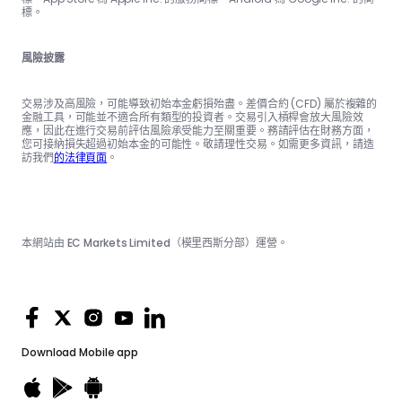
標。
風險披露
交易涉及高風險，可能導致初始本金虧損殆盡。差價合約 (CFD) 屬於複雜的
金融工具，可能並不適合所有類型的投資者。交易引入槓桿會放大風險效
應，因此在進行交易前評估風險承受能力至關重要。務請評估在財務方面，
您可接納損失超過初始本金的可能性。敬請理性交易。如需更多資訊，請造
訪我們
的法律頁面
。
本網站由 EC Markets Limited（模里西斯分部）運營。
Download
Mobile app