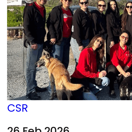
舉行，吸引了約60至70
位嘉賓，包括支持者、社
區成員以及來自賽普勒斯
各地的合作夥伴，大家因
對有意義的公益事業的共
同承諾而齊聚一堂。
CSR
26 Feb 2026