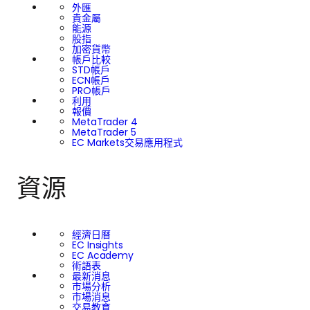
格，EC Markets 希望動
外匯
貴金屬
員其資源與專業知識，支
能源
股指
加密貨幣
持提供教育機會、醫療服
帳戶比較
STD帳戶
ECN帳戶
務與基本生活援助的計
PRO帳戶
利用
報價
MetaTrader 4
畫。
MetaTrader 5
EC Markets交易應用程式
資源
經濟日曆
EC Insights
EC Academy
術語表
最新消息
市場分析
市場消息
交易教育