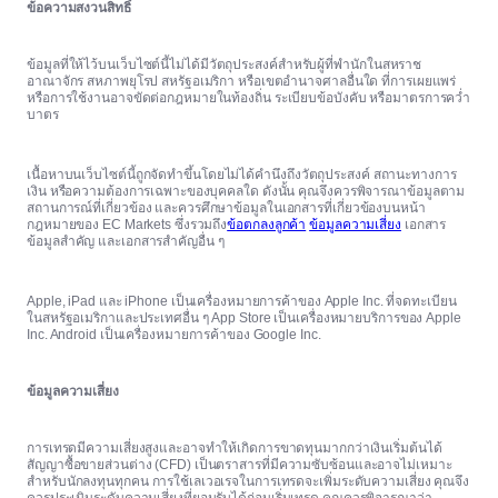
ข้อความสงวนสิทธิ์
ข้อมูลที่ให้ไว้บนเว็บไซต์นี้ไม่ได้มีวัตถุประสงค์สำหรับผู้ที่พำนักในสหราช
อาณาจักร สหภาพยุโรป สหรัฐอเมริกา หรือเขตอำนาจศาลอื่นใด ที่การเผยแพร่
หรือการใช้งานอาจขัดต่อกฎหมายในท้องถิ่น ระเบียบข้อบังคับ หรือมาตรการคว่ำ
บาตร
เนื้อหาบนเว็บไซต์นี้ถูกจัดทำขึ้นโดยไม่ได้คำนึงถึงวัตถุประสงค์ สถานะทางการ
เงิน หรือความต้องการเฉพาะของบุคคลใด ดังนั้น คุณจึงควรพิจารณาข้อมูลตาม
สถานการณ์ที่เกี่ยวข้อง และควรศึกษาข้อมูลในเอกสารที่เกี่ยวข้องบนหน้า
กฎหมายของ EC Markets ซึ่งรวมถึง
ข้อตกลงลูกค้า
ข้อมูลความเสี่ยง
เอกสาร
ข้อมูลสำคัญ และเอกสารสำคัญอื่น ๆ
Apple, iPad และ iPhone เป็นเครื่องหมายการค้าของ Apple Inc. ที่จดทะเบียน
ในสหรัฐอเมริกาและประเทศอื่น ๆ App Store เป็นเครื่องหมายบริการของ Apple
Inc. Android เป็นเครื่องหมายการค้าของ Google Inc.
ข้อมูลความเสี่ยง
การเทรดมีความเสี่ยงสูงและอาจทำให้เกิดการขาดทุนมากกว่าเงินเริ่มต้นได้
สัญญาซื้อขายส่วนต่าง (CFD) เป็นตราสารที่มีความซับซ้อนและอาจไม่เหมาะ
สำหรับนักลงทุนทุกคน การใช้เลเวอเรจในการเทรดจะเพิ่มระดับความเสี่ยง คุณจึง