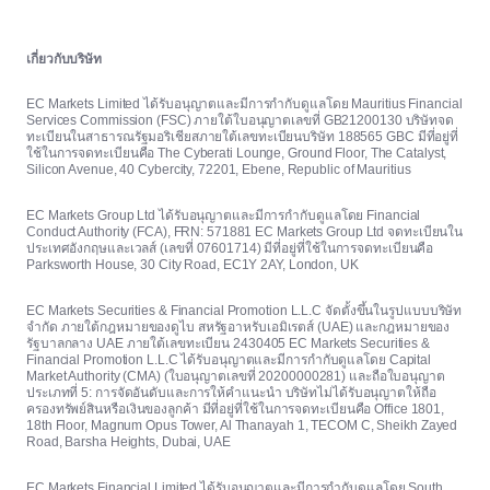
เกี่ยวกับบริษัท
EC Markets Limited ได้รับอนุญาตและมีการกำกับดูแลโดย Mauritius Financial
Services Commission (FSC) ภายใต้ใบอนุญาตเลขที่ GB21200130 บริษัทจด
ทะเบียนในสาธารณรัฐมอริเชียสภายใต้เลขทะเบียนบริษัท 188565 GBC มีที่อยู่ที่
ใช้ในการจดทะเบียนคือ The Cyberati Lounge, Ground Floor, The Catalyst,
Silicon Avenue, 40 Cybercity, 72201, Ebene, Republic of Mauritius
EC Markets Group Ltd ได้รับอนุญาตและมีการกำกับดูแลโดย Financial
Conduct Authority (FCA), FRN: 571881 EC Markets Group Ltd จดทะเบียนใน
ประเทศอังกฤษและเวลส์ (เลขที่ 07601714) มีที่อยู่ที่ใช้ในการจดทะเบียนคือ
Parksworth House, 30 City Road, EC1Y 2AY, London, UK
EC Markets Securities & Financial Promotion L.L.C จัดตั้งขึ้นในรูปแบบบริษัท
จำกัด ภายใต้กฎหมายของดูไบ สหรัฐอาหรับเอมิเรตส์ (UAE) และกฎหมายของ
รัฐบาลกลาง UAE ภายใต้เลขทะเบียน 2430405 EC Markets Securities &
Financial Promotion L.L.C ได้รับอนุญาตและมีการกำกับดูแลโดย Capital
Market Authority (CMA) (ใบอนุญาตเลขที่ 20200000281) และถือใบอนุญาต
ประเภทที่ 5: การจัดอันดับและการให้คำแนะนำ บริษัทไม่ได้รับอนุญาตให้ถือ
ครองทรัพย์สินหรือเงินของลูกค้า มีที่อยู่ที่ใช้ในการจดทะเบียนคือ Office 1801,
18th Floor, Magnum Opus Tower, Al Thanayah 1, TECOM C, Sheikh Zayed
Road, Barsha Heights, Dubai, UAE
EC Markets Financial Limited ได้รับอนุญาตและมีการกำกับดูแลโดย South