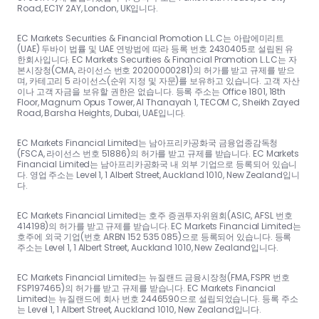
Road, EC1Y 2AY, London, UK입니다.
EC Markets Securities & Financial Promotion L.L.C는 아랍에미리트
(UAE) 두바이 법률 및 UAE 연방법에 따라 등록 번호 2430405로 설립된 유
한회사입니다. EC Markets Securities & Financial Promotion L.L.C는 자
본시장청(CMA, 라이선스 번호 20200000281)의 허가를 받고 규제를 받으
며, 카테고리 5 라이선스(순위 지정 및 자문)를 보유하고 있습니다. 고객 자산
이나 고객 자금을 보유할 권한은 없습니다. 등록 주소는 Office 1801, 18th
Floor, Magnum Opus Tower, Al Thanayah 1, TECOM C, Sheikh Zayed
Road, Barsha Heights, Dubai, UAE입니다.
EC Markets Financial Limited는 남아프리카공화국 금융업종감독청
(FSCA, 라이선스 번호 51886)의 허가를 받고 규제를 받습니다. EC Markets
Financial Limited는 남아프리카공화국 내 외부 기업으로 등록되어 있습니
다. 영업 주소는 Level 1, 1 Albert Street, Auckland 1010, New Zealand입니
다.
EC Markets Financial Limited는 호주 증권투자위원회(ASIC, AFSL 번호
414198)의 허가를 받고 규제를 받습니다. EC Markets Financial Limited는
호주에 외국 기업(번호 ARBN 152 535 085)으로 등록되어 있습니다. 등록
주소는 Level 1, 1 Albert Street, Auckland 1010, New Zealand입니다.
EC Markets Financial Limited는 뉴질랜드 금융시장청(FMA, FSPR 번호
FSP197465)의 허가를 받고 규제를 받습니다. EC Markets Financial
Limited는 뉴질랜드에 회사 번호 2446590으로 설립되었습니다. 등록 주소
는 Level 1, 1 Albert Street, Auckland 1010, New Zealand입니다.