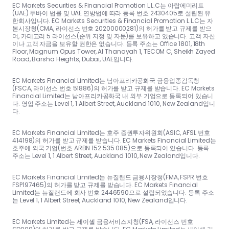
EC Markets Securities & Financial Promotion L.L.C는 아랍에미리트
(UAE) 두바이 법률 및 UAE 연방법에 따라 등록 번호 2430405로 설립된 유
한회사입니다. EC Markets Securities & Financial Promotion L.L.C는 자
본시장청(CMA, 라이선스 번호 20200000281)의 허가를 받고 규제를 받으
며, 카테고리 5 라이선스(순위 지정 및 자문)를 보유하고 있습니다. 고객 자산
이나 고객 자금을 보유할 권한은 없습니다. 등록 주소는 Office 1801, 18th
Floor, Magnum Opus Tower, Al Thanayah 1, TECOM C, Sheikh Zayed
Road, Barsha Heights, Dubai, UAE입니다.
EC Markets Financial Limited는 남아프리카공화국 금융업종감독청
(FSCA, 라이선스 번호 51886)의 허가를 받고 규제를 받습니다. EC Markets
Financial Limited는 남아프리카공화국 내 외부 기업으로 등록되어 있습니
다. 영업 주소는 Level 1, 1 Albert Street, Auckland 1010, New Zealand입니
다.
EC Markets Financial Limited는 호주 증권투자위원회(ASIC, AFSL 번호
414198)의 허가를 받고 규제를 받습니다. EC Markets Financial Limited는
호주에 외국 기업(번호 ARBN 152 535 085)으로 등록되어 있습니다. 등록
주소는 Level 1, 1 Albert Street, Auckland 1010, New Zealand입니다.
EC Markets Financial Limited는 뉴질랜드 금융시장청(FMA, FSPR 번호
FSP197465)의 허가를 받고 규제를 받습니다. EC Markets Financial
Limited는 뉴질랜드에 회사 번호 2446590으로 설립되었습니다. 등록 주소
는 Level 1, 1 Albert Street, Auckland 1010, New Zealand입니다.
EC Markets Limited는 세이셸 금융서비스지청(FSA, 라이선스 번호