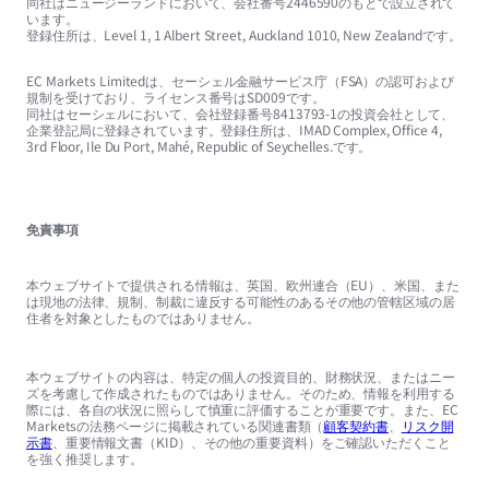
同社はニュージーランドにおいて、会社番号2446590のもとで設立されて
います。
登録住所は、Level 1, 1 Albert Street, Auckland 1010, New Zealandです。
EC Markets Limitedは、セーシェル金融サービス庁（FSA）の認可および
規制を受けており、ライセンス番号はSD009です。
同社はセーシェルにおいて、会社登録番号8413793-1の投資会社として、
企業登記局に登録されています。登録住所は、IMAD Complex, Office 4,
3rd Floor, Ile Du Port, Mahé, Republic of Seychelles.です。
免責事項
本ウェブサイトで提供される情報は、英国、欧州連合（EU）、米国、また
は現地の法律、規制、制裁に違反する可能性のあるその他の管轄区域の居
住者を対象としたものではありません。
本ウェブサイトの内容は、特定の個人の投資目的、財務状況、またはニー
ズを考慮して作成されたものではありません。そのため、情報を利用する
際には、各自の状況に照らして慎重に評価することが重要です。また、EC
Marketsの法務ページに掲載されている関連書類（
顧客契約書
、
リスク開
示書
、重要情報文書（KID）、その他の重要資料）をご確認いただくこと
を強く推奨します。