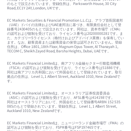
のもとで設立されています。登録住所は、Parksworth House, 30 City
Road, EC1Y 2AY, London, UKです。
EC Markets Securities & Financial Promotion L.L.Cは、アラブ首長国連邦
（UAE）ドバイの法律およびUAE連邦法に基づき、有限責任会社として登
録番号2430405のもとで設立されています。同社は、資本市場庁（CMA）
の認可および規制を受けており、ライセンス番号は20200000281です。ま
た、カテゴリー5ライセンス（格付けおよびアドバイス業務）を保有してい
ます。なお、顧客資産または顧客資金の保管は認可されていません。登録
住所は、Office 1801, 18th Floor, Magnum Opus Tower, Al Thanayah 1,
TECOM C, Sheikh Zayed Road, Barsha Heights, Dubai, UAEです。
EC Markets Financial Limitedは、南アフリカ金融セクター行動監視機構
（FSCA）の認可および規制を受けており、ライセンス番号は51886です。
同社は南アフリカ共和国において外国会社として登録されています。取引
拠点の住所は、Level 1, 1 Albert Street, Auckland 1010, New Zealandで
す。
EC Markets Financial Limitedは、オーストラリア証券投資委員会
（ASIC）の認可および規制を受けており、AFSL番号は414198です。
同社はオーストラリアにおいて、外国会社として登録番号ARBN 152 535
085のもとで登録されています。登録住所は、Level 1, 1 Albert Street,
Auckland 1010, New Zealandです。
EC Markets Financial Limitedは、ニュージーランド金融市場庁（FMA）の
認可および規制を受けており、FSPR番号はFSP197465です。