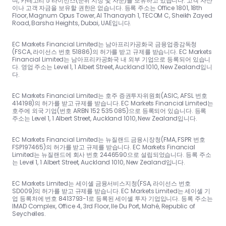
며, 카테고리 5 라이선스(순위 지정 및 자문)를 보유하고 있습니다. 고객 자산
이나 고객 자금을 보유할 권한은 없습니다. 등록 주소는 Office 1801, 18th
Floor, Magnum Opus Tower, Al Thanayah 1, TECOM C, Sheikh Zayed
Road, Barsha Heights, Dubai, UAE입니다.
EC Markets Financial Limited는 남아프리카공화국 금융업종감독청
(FSCA, 라이선스 번호 51886)의 허가를 받고 규제를 받습니다. EC Markets
Financial Limited는 남아프리카공화국 내 외부 기업으로 등록되어 있습니
다. 영업 주소는 Level 1, 1 Albert Street, Auckland 1010, New Zealand입니
다.
EC Markets Financial Limited는 호주 증권투자위원회(ASIC, AFSL 번호
414198)의 허가를 받고 규제를 받습니다. EC Markets Financial Limited는
호주에 외국 기업(번호 ARBN 152 535 085)으로 등록되어 있습니다. 등록
주소는 Level 1, 1 Albert Street, Auckland 1010, New Zealand입니다.
EC Markets Financial Limited는 뉴질랜드 금융시장청(FMA, FSPR 번호
FSP197465)의 허가를 받고 규제를 받습니다. EC Markets Financial
Limited는 뉴질랜드에 회사 번호 2446590으로 설립되었습니다. 등록 주소
는 Level 1, 1 Albert Street, Auckland 1010, New Zealand입니다.
EC Markets Limited는 세이셸 금융서비스지청(FSA, 라이선스 번호
SD009)의 허가를 받고 규제를 받습니다. EC Markets Limited는 세이셸 기
업 등록처에 번호 8413793-1로 등록된 세이셸 투자 기업입니다. 등록 주소는
IMAD Complex, Office 4, 3rd Floor, Ile Du Port, Mahé, Republic of
Seychelles.