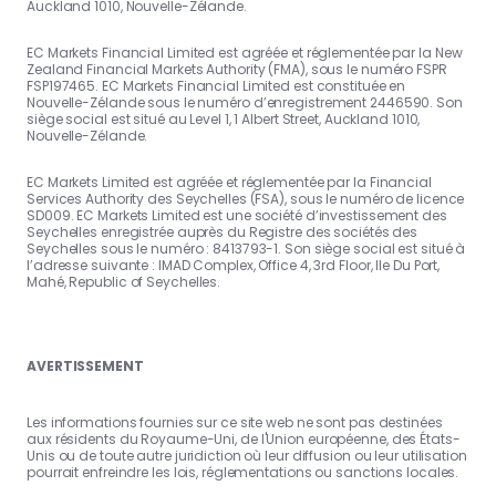
Auckland 1010, Nouvelle-Zélande.
EC Markets Financial Limited est agréée et réglementée par la New
Zealand Financial Markets Authority (FMA), sous le numéro FSPR
FSP197465. EC Markets Financial Limited est constituée en
Nouvelle-Zélande sous le numéro d’enregistrement 2446590. Son
siège social est situé au Level 1, 1 Albert Street, Auckland 1010,
Nouvelle-Zélande.
EC Markets Limited est agréée et réglementée par la Financial
Services Authority des Seychelles (FSA), sous le numéro de licence
SD009. EC Markets Limited est une société d’investissement des
Seychelles enregistrée auprès du Registre des sociétés des
Seychelles sous le numéro : 8413793-1. Son siège social est situé à
l’adresse suivante : IMAD Complex, Office 4, 3rd Floor, Ile Du Port,
Mahé, Republic of Seychelles.
AVERTISSEMENT
Les informations fournies sur ce site web ne sont pas destinées
aux résidents du Royaume-Uni, de l'Union européenne, des États-
Unis ou de toute autre juridiction où leur diffusion ou leur utilisation
pourrait enfreindre les lois, réglementations ou sanctions locales.