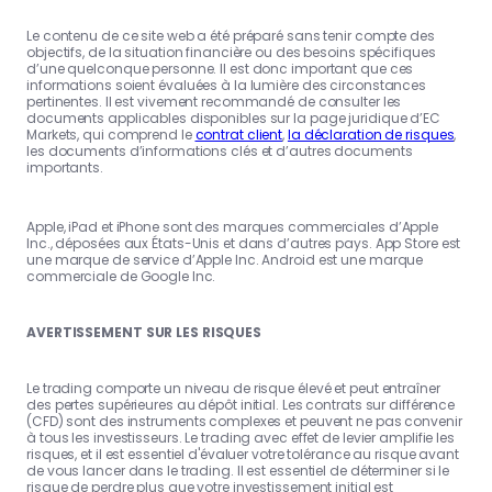
Le contenu de ce site web a été préparé sans tenir compte des
objectifs, de la situation financière ou des besoins spécifiques
d’une quelconque personne. Il est donc important que ces
informations soient évaluées à la lumière des circonstances
pertinentes. Il est vivement recommandé de consulter les
documents applicables disponibles sur la page juridique d’EC
Markets, qui comprend le
contrat client
,
la déclaration de risques
,
les documents d’informations clés et d’autres documents
importants.
Apple, iPad et iPhone sont des marques commerciales d’Apple
Inc., déposées aux États-Unis et dans d’autres pays. App Store est
une marque de service d’Apple Inc. Android est une marque
commerciale de Google Inc.
AVERTISSEMENT SUR LES RISQUES
Le trading comporte un niveau de risque élevé et peut entraîner
des pertes supérieures au dépôt initial. Les contrats sur différence
(CFD) sont des instruments complexes et peuvent ne pas convenir
à tous les investisseurs. Le trading avec effet de levier amplifie les
risques, et il est essentiel d'évaluer votre tolérance au risque avant
de vous lancer dans le trading. Il est essentiel de déterminer si le
risque de perdre plus que votre investissement initial est