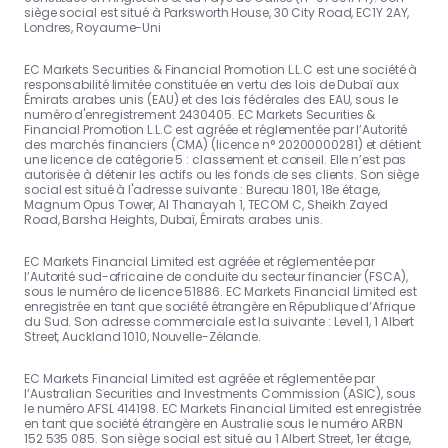
siège social est situé à Parksworth House, 30 City Road, EC1Y 2AY,
Londres, Royaume-Uni
EC Markets Securities & Financial Promotion L.L.C est une société à
responsabilité limitée constituée en vertu des lois de Dubaï aux
Émirats arabes unis (EAU) et des lois fédérales des EAU, sous le
numéro d'enregistrement 2430405. EC Markets Securities &
Financial Promotion L.L.C est agréée et réglementée par l’Autorité
des marchés financiers (CMA) (licence n° 20200000281) et détient
une licence de catégorie 5 : classement et conseil. Elle n’est pas
autorisée à détenir les actifs ou les fonds de ses clients. Son siège
social est situé à l'adresse suivante : Bureau 1801, 18e étage,
Magnum Opus Tower, Al Thanayah 1, TECOM C, Sheikh Zayed
Road, Barsha Heights, Dubaï, Émirats arabes unis.
EC Markets Financial Limited est agréée et réglementée par
l’Autorité sud-africaine de conduite du secteur financier (FSCA),
sous le numéro de licence 51886. EC Markets Financial Limited est
enregistrée en tant que société étrangère en République d’Afrique
du Sud. Son adresse commerciale est la suivante : Level 1, 1 Albert
Street, Auckland 1010, Nouvelle-Zélande.
EC Markets Financial Limited est agréée et réglementée par
l’Australian Securities and Investments Commission (ASIC), sous
le numéro AFSL 414198. EC Markets Financial Limited est enregistrée
en tant que société étrangère en Australie sous le numéro ARBN
152 535 085. Son siège social est situé au 1 Albert Street, 1er étage,