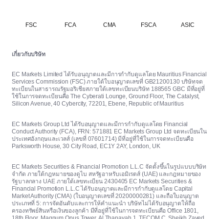
FSC
FCA
CMA
FSCA
ASIC
เกี่ยวกับบริษัท
EC Markets Limited ได้รับอนุญาตและมีการกำกับดูแลโดย Mauritius Financial
Services Commission (FSC) ภายใต้ใบอนุญาตเลขที่ GB21200130 บริษัทจด
ทะเบียนในสาธารณรัฐมอริเชียสภายใต้เลขทะเบียนบริษัท 188565 GBC มีที่อยู่ที่
ใช้ในการจดทะเบียนคือ The Cyberati Lounge, Ground Floor, The Catalyst,
Silicon Avenue, 40 Cybercity, 72201, Ebene, Republic of Mauritius
EC Markets Group Ltd ได้รับอนุญาตและมีการกำกับดูแลโดย Financial
Conduct Authority (FCA), FRN: 571881 EC Markets Group Ltd จดทะเบียนใน
ประเทศอังกฤษและเวลส์ (เลขที่ 07601714) มีที่อยู่ที่ใช้ในการจดทะเบียนคือ
Parksworth House, 30 City Road, EC1Y 2AY, London, UK
EC Markets Securities & Financial Promotion L.L.C จัดตั้งขึ้นในรูปแบบบริษัท
จำกัด ภายใต้กฎหมายของดูไบ สหรัฐอาหรับเอมิเรตส์ (UAE) และกฎหมายของ
รัฐบาลกลาง UAE ภายใต้เลขทะเบียน 2430405 EC Markets Securities &
Financial Promotion L.L.C ได้รับอนุญาตและมีการกำกับดูแลโดย Capital
Market Authority (CMA) (ใบอนุญาตเลขที่ 20200000281) และถือใบอนุญาต
ประเภทที่ 5: การจัดอันดับและการให้คำแนะนำ บริษัทไม่ได้รับอนุญาตให้ถือ
ครองทรัพย์สินหรือเงินของลูกค้า มีที่อยู่ที่ใช้ในการจดทะเบียนคือ Office 1801,
18th Floor, Magnum Opus Tower, Al Thanayah 1, TECOM C, Sheikh Zayed