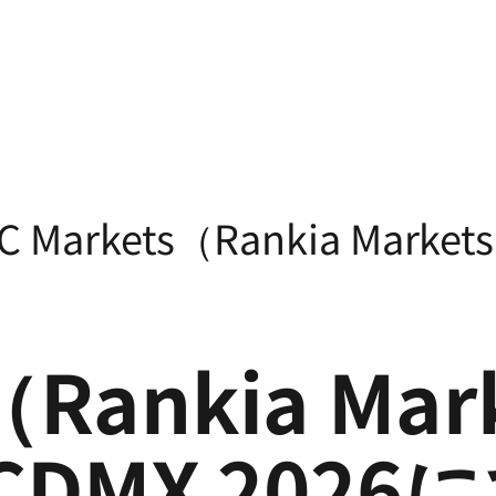
C Markets（Rankia Market
（Rankia Mar
e CDMX 202