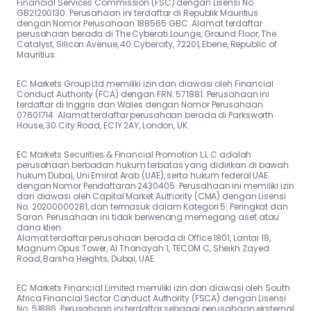
Financial Services Commission (FSC) dengan Lisensi No.
GB21200130. Perusahaan ini terdaftar di Republik Mauritius
dengan Nomor Perusahaan 188565 GBC. Alamat terdaftar
perusahaan berada di The Cyberati Lounge, Ground Floor, The
Catalyst, Silicon Avenue, 40 Cybercity, 72201, Ebene, Republic of
Mauritius.
EC Markets Group Ltd memiliki izin dan diawasi oleh Financial
Conduct Authority (FCA) dengan FRN: 571881. Perusahaan ini
terdaftar di Inggris dan Wales dengan Nomor Perusahaan
07601714. Alamat terdaftar perusahaan berada di Parksworth
House, 30 City Road, EC1Y 2AY, London, UK.
EC Markets Securities & Financial Promotion L.L.C adalah
perusahaan berbadan hukum terbatas yang didirikan di bawah
hukum Dubai, Uni Emirat Arab (UAE), serta hukum federal UAE
dengan Nomor Pendaftaran 2430405. Perusahaan ini memiliki izin
dan diawasi oleh Capital Market Authority (CMA) dengan Lisensi
No. 20200000281, dan termasuk dalam Kategori 5: Peringkat dan
Saran. Perusahaan ini tidak berwenang memegang aset atau
dana klien.
Alamat terdaftar perusahaan berada di Office 1801, Lantai 18,
Magnum Opus Tower, Al Thanayah 1, TECOM C, Sheikh Zayed
Road, Barsha Heights, Dubai, UAE.
EC Markets Financial Limited memiliki izin dan diawasi oleh South
Africa Financial Sector Conduct Authority (FSCA) dengan Lisensi
No. 51886. Perusahaan ini terdaftar sebagai perusahaan eksternal