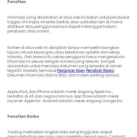
Penafian
Informasi yang disediakan di situs web ini bukan untuk penduduk
Inggris, Uni Eropa, Amerika Serikat, atau yurisdiksi lain di mana
distribusi atau penggunaannya dapat melanggar hukum,
peraturan, atau sanksi.
Konten di situs web ini disiapkan tanpa mempertimbangkan
tujuan, situasi keuangan, atau kebutuhan spesifik dari setiap
individu. Oleh karena itu, setiap pengguna harus mengevaluasi
informasi ini sesuai dengan kondisi yang relevan. Sangat
disarankan untuk meninjau dokumen yang tersedia di laman
legal EC Markets, termasuk
Perjanjian Klien
,
Penafian Risiko
,
Dokumen Informasi Utama (KID), dan materi penting lainnya.
Apple, iPad, dan iPhone adalah merek dagang Apple Inc.,
terdaftar di AS dan negara lainnya. App Store adalah merek
layanan Apple Inc. Android adalah merek dagang Google Inc.
Penafian Risiko
Trading melibatkan tingkat risiko yang tinggi dan dapat
mengakibatkan kerugian yang melebihi deposit awal. Contract