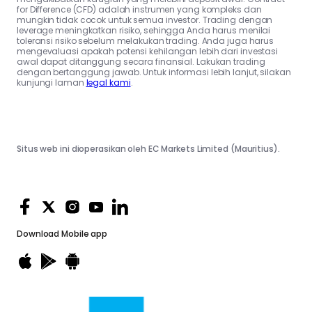
for Difference (CFD) adalah instrumen yang kompleks dan
mungkin tidak cocok untuk semua investor. Trading dengan
leverage meningkatkan risiko, sehingga Anda harus menilai
toleransi risiko sebelum melakukan trading. Anda juga harus
mengevaluasi apakah potensi kehilangan lebih dari investasi
awal dapat ditanggung secara finansial. Lakukan trading
dengan bertanggung jawab. Untuk informasi lebih lanjut, silakan
kunjungi laman
legal kami
.
Situs web ini dioperasikan oleh EC Markets Limited (Mauritius).
Download
Mobile app