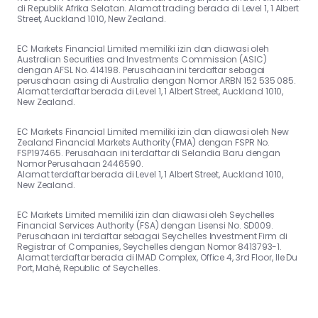
di Republik Afrika Selatan. Alamat trading berada di Level 1, 1 Albert
Street, Auckland 1010, New Zealand.
EC Markets Financial Limited memiliki izin dan diawasi oleh
Australian Securities and Investments Commission (ASIC)
dengan AFSL No. 414198. Perusahaan ini terdaftar sebagai
perusahaan asing di Australia dengan Nomor ARBN 152 535 085.
Alamat terdaftar berada di Level 1, 1 Albert Street, Auckland 1010,
New Zealand.
EC Markets Financial Limited memiliki izin dan diawasi oleh New
Zealand Financial Markets Authority (FMA) dengan FSPR No.
FSP197465. Perusahaan ini terdaftar di Selandia Baru dengan
Nomor Perusahaan 2446590.
Alamat terdaftar berada di Level 1, 1 Albert Street, Auckland 1010,
New Zealand.
EC Markets Limited memiliki izin dan diawasi oleh Seychelles
Financial Services Authority (FSA) dengan Lisensi No. SD009.
Perusahaan ini terdaftar sebagai Seychelles Investment Firm di
Registrar of Companies, Seychelles dengan Nomor 8413793-1.
Alamat terdaftar berada di IMAD Complex, Office 4, 3rd Floor, Ile Du
Port, Mahé, Republic of Seychelles.