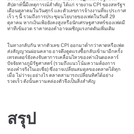
สัปดาห์นี้มีเหตุการณ์สำคัญ ได้แก่ รายงาน CPI ของสหรัฐฯ
เดือนตุลาคมในวันศุกร์ และตัวเลขการจ้างงานที่จะประกาศ
เร็ว ๆ นี้ รวมถึงการประชุมนโยบายของเฟดในวันที่ 29
ตุลาคม หากเงินเฟ้อยังคงสูงหรือนักเศรษฐศาสตร์ของเฟดมี
ท่าทีเข้มงวด ราคาทองคำอาจเผชิญแรงกดดันเพิ่มเติม
ในทางกลับกัน หากตัวเลข CPI ออกมาต่ำกว่าคาดหรือเฟด
ส่งสัญญาณผ่อนคลาย อาจดึงดูดแรงซื้อกลับเข้ามาอีกครั้ง
เทรดเดอร์ยังคงจับตาการเคลื่อนไหวของค่าเงินดอลลาร์
ปัจจัยทางภูมิรัฐศาสตร์ (รวมถึงแนวโน้มความต้องการ
ทองคำจริงในเอเชีย) ซึ่งอาจเปลี่ยนสมดุลของตลาดได้ทุก
เมื่อ ไม่ว่าจะอย่างไร ตลาดสามารถเปลี่ยนทิศได้อย่าง
รวดเร็ว ดังนั้นความคล่องตัวจึงเป็นสิ่งสำคัญ
สรุป