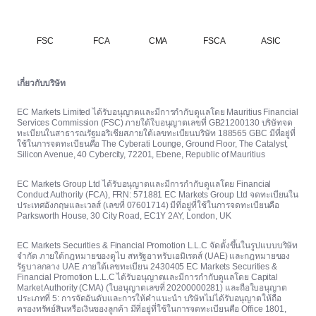
FSC
FCA
CMA
FSCA
ASIC
เกี่ยวกับบริษัท
EC Markets Limited ได้รับอนุญาตและมีการกำกับดูแลโดย Mauritius Financial
Services Commission (FSC) ภายใต้ใบอนุญาตเลขที่ GB21200130 บริษัทจด
ทะเบียนในสาธารณรัฐมอริเชียสภายใต้เลขทะเบียนบริษัท 188565 GBC มีที่อยู่ที่
ใช้ในการจดทะเบียนคือ The Cyberati Lounge, Ground Floor, The Catalyst,
Silicon Avenue, 40 Cybercity, 72201, Ebene, Republic of Mauritius
EC Markets Group Ltd ได้รับอนุญาตและมีการกำกับดูแลโดย Financial
Conduct Authority (FCA), FRN: 571881 EC Markets Group Ltd จดทะเบียนใน
ประเทศอังกฤษและเวลส์ (เลขที่ 07601714) มีที่อยู่ที่ใช้ในการจดทะเบียนคือ
Parksworth House, 30 City Road, EC1Y 2AY, London, UK
EC Markets Securities & Financial Promotion L.L.C จัดตั้งขึ้นในรูปแบบบริษัท
จำกัด ภายใต้กฎหมายของดูไบ สหรัฐอาหรับเอมิเรตส์ (UAE) และกฎหมายของ
รัฐบาลกลาง UAE ภายใต้เลขทะเบียน 2430405 EC Markets Securities &
Financial Promotion L.L.C ได้รับอนุญาตและมีการกำกับดูแลโดย Capital
Market Authority (CMA) (ใบอนุญาตเลขที่ 20200000281) และถือใบอนุญาต
ประเภทที่ 5: การจัดอันดับและการให้คำแนะนำ บริษัทไม่ได้รับอนุญาตให้ถือ
ครองทรัพย์สินหรือเงินของลูกค้า มีที่อยู่ที่ใช้ในการจดทะเบียนคือ Office 1801,