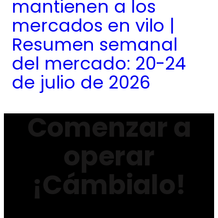
mantienen a los
mercados en vilo |
Resumen semanal
del mercado: 20-24
de julio de 2026
Comenzar a
operar
¡Cámbialo!