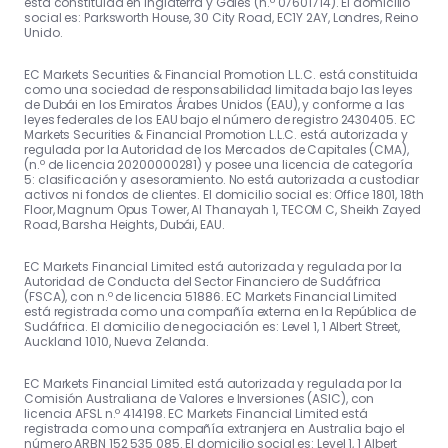
está constituida en Inglaterra y Gales (n.º 07601714). El domicilio
social es: Parksworth House, 30 City Road, EC1Y 2AY, Londres, Reino
Unido.
EC Markets Securities & Financial Promotion L.L.C. está constituida
como una sociedad de responsabilidad limitada bajo las leyes
de Dubái en los Emiratos Árabes Unidos (EAU), y conforme a las
leyes federales de los EAU bajo el número de registro 2430405. EC
Markets Securities & Financial Promotion L.L.C. está autorizada y
regulada por la Autoridad de los Mercados de Capitales (CMA),
(n.º de licencia 20200000281) y posee una licencia de categoría
5: clasificación y asesoramiento. No está autorizada a custodiar
activos ni fondos de clientes. El domicilio social es: Office 1801, 18th
Floor, Magnum Opus Tower, Al Thanayah 1, TECOM C, Sheikh Zayed
Road, Barsha Heights, Dubái, EAU.
EC Markets Financial Limited está autorizada y regulada por la
Autoridad de Conducta del Sector Financiero de Sudáfrica
(FSCA), con n.º de licencia 51886. EC Markets Financial Limited
está registrada como una compañía externa en la República de
Sudáfrica. El domicilio de negociación es: Level 1, 1 Albert Street,
Auckland 1010, Nueva Zelanda.
EC Markets Financial Limited está autorizada y regulada por la
Comisión Australiana de Valores e Inversiones (ASIC), con
licencia AFSL n.º 414198. EC Markets Financial Limited está
registrada como una compañía extranjera en Australia bajo el
número ARBN 152 535 085. El domicilio social es: Level 1, 1 Albert