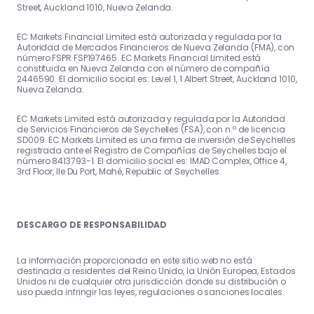
Street, Auckland 1010, Nueva Zelanda.
EC Markets Financial Limited está autorizada y regulada por la
Autoridad de Mercados Financieros de Nueva Zelanda (FMA), con
número FSPR FSP197465. EC Markets Financial Limited está
constituida en Nueva Zelanda con el número de compañía
2446590. El domicilio social es: Level 1, 1 Albert Street, Auckland 1010,
Nueva Zelanda.
EC Markets Limited está autorizada y regulada por la Autoridad
de Servicios Financieros de Seychelles (FSA), con n.º de licencia
SD009. EC Markets Limited es una firma de inversión de Seychelles
registrada ante el Registro de Compañías de Seychelles bajo el
número 8413793-1. El domicilio social es: IMAD Complex, Office 4,
3rd Floor, Ile Du Port, Mahé, Republic of Seychelles.
DESCARGO DE RESPONSABILIDAD
La información proporcionada en este sitio web no está
destinada a residentes del Reino Unido, la Unión Europea, Estados
Unidos ni de cualquier otra jurisdicción donde su distribución o
uso pueda infringir las leyes, regulaciones o sanciones locales.