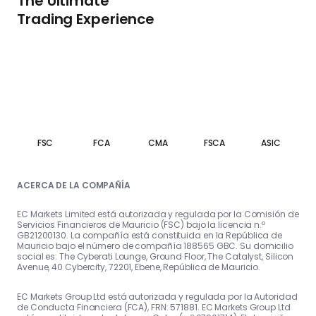
The Ultimate
Trading Experience
FSC
FCA
CMA
FSCA
ASIC
ACERCA DE LA COMPAÑÍA
EC Markets Limited está autorizada y regulada por la Comisión de
Servicios Financieros de Mauricio (FSC) bajo la licencia n.º
GB21200130. La compañía está constituida en la República de
Mauricio bajo el número de compañía 188565 GBC. Su domicilio
social es: The Cyberati Lounge, Ground Floor, The Catalyst, Silicon
Avenue, 40 Cybercity, 72201, Ebene, República de Mauricio.
EC Markets Group Ltd está autorizada y regulada por la Autoridad
de Conducta Financiera (FCA), FRN: 571881. EC Markets Group Ltd