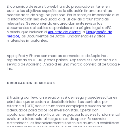
El contenido de este sitio web ha sido preparado sin tener en
cuenta los objetivos específicos, la situación financiera ni las
necesidades de ninguna persona. Por lo tanto, es importante que
la información sea evaluada a la luz de las circunstancias
relevantes. Se recomienda encarecidamente revisar los
documentos aplicables disponibles en la página legal de EC
Markets, que incluyen el
Acuerdo del cliente
, la
Divulgación de
riesgos,
los Documentos de Datos Fundamentales y otros
materiales importantes.
Apple, iPad y iPhone son marcas comerciales de Apple Inc.,
registradas en EE. UU. y otros países. App Store es una marca de
servicio de Apple Inc. Android es una marca comercial de Google
Inc.
DIVULGACIÓN DE RIESGOS
El trading conlleva un elevado nivel de riesgo y puede resultar en
pérdidas que excedan el depósito inicial. Los contratos por
diferencia (CFD) son instrumentos complejos y pueden no ser
adecuados para todos los inversionistas. Operar con
apalancamiento amplifica los riesgos, por lo que es fundamental
evaluar la tolerancia al riesgo antes de operar. Es esencial
determinar si es financieramente sostenible asumir la posibilidad