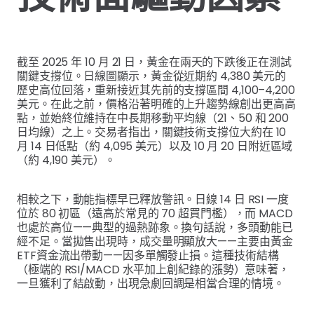
截至 2025 年 10 月 21 日，黃金在兩天的下跌後正在測試
關鍵支撐位。日線圖顯示，黃金從近期約 4,380 美元的
歷史高位回落，重新接近其先前的支撐區間 4,100–4,200
美元。在此之前，價格沿著明確的上升趨勢線創出更高高
點，並始終位維持在中長期移動平均線（21、50 和 200
日均線）之上。交易者指出，關鍵技術支撐位大約在 10
月 14 日低點（約 4,095 美元）以及 10 月 20 日附近區域
（約 4,190 美元）。
相較之下，動能指標早已釋放警訊。日線 14 日 RSI 一度
位於 80 初區（遠高於常見的 70 超買門檻），而 MACD
也處於高位——典型的過熱跡象。換句話說，多頭動能已
經不足。當拋售出現時，成交量明顯放大——主要由黃金
ETF資金流出帶動——因多單觸發止損。這種技術結構
（極端的 RSI/MACD 水平加上創紀錄的漲勢）意味著，
一旦獲利了結啟動，出現急劇回調是相當合理的情境。