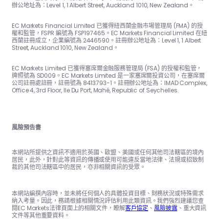
辦公地址為：Level 1, 1 Albert Street, Auckland 1010, New Zealand。
EC Markets Financial Limited 已獲得紐西蘭金融市場管理局 (FMA) 的授
權和監管，FSPR 編號為 FSP197465。EC Markets Financial Limited 在紐
西蘭註冊成立，企業編號為 2446590。註冊辦公地址為：Level 1, 1 Albert
Street, Auckland 1010, New Zealand。
EC Markets Limited 已獲得塞席爾金融服務管理局 (FSA) 的授權和監管，
牌照號為 SD009。EC Markets Limited 是一家塞席爾投資公司，在塞席爾
公司註冊處註冊，註冊號為 8413793-1。註冊辦公地址為：IMAD Complex,
Office 4, 3rd Floor, Ile Du Port, Mahé, Republic of Seychelles.
風險預告書
本網站所提供之資訊不適用於英國、歐盟、美國或任何其他司法轄區的境內
居民，此外，針對此等資訊的傳播或使用可能違反當地法律、法規或招致制
裁的其他司法轄區中的居民，亦非相關資訊的受眾。
本網站編撰內容時，並未將任何個人的具體投資目標、財務狀況或特殊需求
納入考量。因此，務請根據相關情況評估利用此類資訊。我們強烈建議您查
閱EC Markets法律頁面上的相關文件，瞭解
客戶協定
、
風險披露
、重大資訊
文件等其他重要資料。