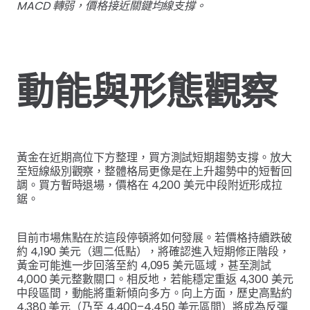
MACD 轉弱，價格接近關鍵均線支撐。
動能與形態觀察
黃金在近期高位下方整理，買方測試短期趨勢支撐。放大
至短線級別觀察，整體格局更像是在上升趨勢中的短暫回
調。買方暫時退場，價格在 4,200 美元中段附近形成拉
鋸。
目前市場焦點在於這段停頓將如何發展。若價格持續跌破
約 4,190 美元（週二低點），將確認進入短期修正階段，
黃金可能進一步回落至約 4,095 美元區域，甚至測試
4,000 美元整數關口。相反地，若能穩定重返 4,300 美元
中段區間，動能將重新傾向多方。向上方面，歷史高點約
4,380 美元（乃至 4,400–4,450 美元區間）將成為反彈