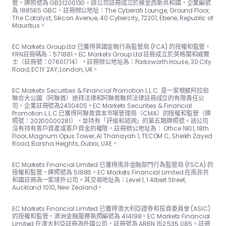
管，牌照號為 GB21200130。該公司註冊成立於模里西斯共和國，企業編號
為 188565 GBC。註冊辦公地址：The Cyber​​ati Lounge, Ground Floor,
The Catalyst, Silicon Avenue, 40 Cyber​​city, 72201, Ebene, Republic of
Mauritius。
EC Markets Group Ltd 已獲得英國金融行為監管局 (FCA) 的授權和監管，
FRN註冊碼為：57188​​1。EC Markets Group Ltd 註冊成立於英格蘭和威爾
士（註冊號：07601714）。註冊辦公地址為：Parksworth House, 30 City
Road, EC1Y 2AY, London, UK。
EC Markets Securities & Financial Promotion L.L.C. 是一家根據阿拉伯
聯合大公國（阿聯酋）迪拜法律和阿聯酋聯邦法律註冊成立的有限責任公
司，企業註冊號為2430405。EC Markets Securities & Financial
Promotion L.L.C.已獲得阿聯酋資本市場管理局（CMA）的授權和監管（牌
照號：20200000281），並持有「評級和諮詢」的第五類牌照號。該公司
沒有持有客戶資產或客戶資金的權限。註冊辦公地址為： Office 1801, 18th
Floor, Magnum Opus Tower, Al Thanayah 1, TECOM C, Sheikh Zayed
Road, Barsha Heights, Dubai, UAE。
EC Markets Financial Limited 已獲得南非金融部門行為監管局 (FSCA) 的
授權和監管，牌照號為 51886。EC Markets Financial Limited 在南非共
和國註冊為一家境外公司。其交易地址為：Level 1, 1 Albert Street,
Auckland 1010, New Zealand。
EC Markets Financial Limited 已獲得澳大利亞證券和投資委員會 (ASIC)
的授權和監管，澳洲金融服務執照編號為 414198。EC Markets Financial
Limited 在澳大利亞註冊為外國公司，註冊號為 ARBN 152 535 085。註冊