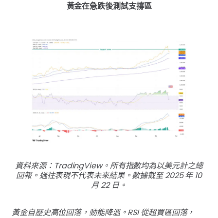
黃金在急跌後測試支撐區
資料來源：TradingView。所有指數均為以美元計之總
回報。過往表現不代表未來結果。數據截至 2025 年 10
月 22 日。
黃金自歷史高位回落，動能降溫。RSI 從超買區回落，