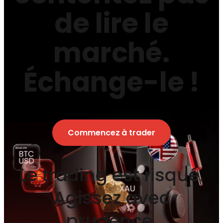
de lire le
marché.
Échange-le !
Commencez à trader
Le trading est risqué.
Agissez avec
prudence.