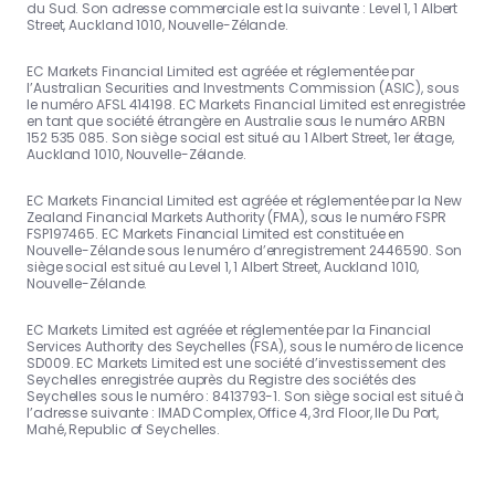
du Sud. Son adresse commerciale est la suivante : Level 1, 1 Albert
Street, Auckland 1010, Nouvelle-Zélande.
EC Markets Financial Limited est agréée et réglementée par
l’Australian Securities and Investments Commission (ASIC), sous
le numéro AFSL 414198. EC Markets Financial Limited est enregistrée
en tant que société étrangère en Australie sous le numéro ARBN
152 535 085. Son siège social est situé au 1 Albert Street, 1er étage,
Auckland 1010, Nouvelle-Zélande.
EC Markets Financial Limited est agréée et réglementée par la New
Zealand Financial Markets Authority (FMA), sous le numéro FSPR
FSP197465. EC Markets Financial Limited est constituée en
Nouvelle-Zélande sous le numéro d’enregistrement 2446590. Son
siège social est situé au Level 1, 1 Albert Street, Auckland 1010,
Nouvelle-Zélande.
EC Markets Limited est agréée et réglementée par la Financial
Services Authority des Seychelles (FSA), sous le numéro de licence
SD009. EC Markets Limited est une société d’investissement des
Seychelles enregistrée auprès du Registre des sociétés des
Seychelles sous le numéro : 8413793-1. Son siège social est situé à
l’adresse suivante : IMAD Complex, Office 4, 3rd Floor, Ile Du Port,
Mahé, Republic of Seychelles.