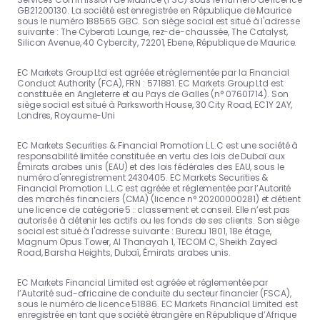
GB21200130. La société est enregistrée en République de Maurice
sous le numéro 188565 GBC. Son siège social est situé à l'adresse
suivante : The Cyberati Lounge, rez-de-chaussée, The Catalyst,
Silicon Avenue, 40 Cybercity, 72201, Ebene, République de Maurice.
EC Markets Group Ltd est agréée et réglementée par la Financial
Conduct Authority (FCA), FRN : 571881. EC Markets Group Ltd est
constituée en Angleterre et au Pays de Galles (n° 07601714). Son
siège social est situé à Parksworth House, 30 City Road, EC1Y 2AY,
Londres, Royaume-Uni
EC Markets Securities & Financial Promotion L.L.C est une société à
responsabilité limitée constituée en vertu des lois de Dubaï aux
Émirats arabes unis (EAU) et des lois fédérales des EAU, sous le
numéro d'enregistrement 2430405. EC Markets Securities &
Financial Promotion L.L.C est agréée et réglementée par l’Autorité
des marchés financiers (CMA) (licence n° 20200000281) et détient
une licence de catégorie 5 : classement et conseil. Elle n’est pas
autorisée à détenir les actifs ou les fonds de ses clients. Son siège
social est situé à l'adresse suivante : Bureau 1801, 18e étage,
Magnum Opus Tower, Al Thanayah 1, TECOM C, Sheikh Zayed
Road, Barsha Heights, Dubaï, Émirats arabes unis.
EC Markets Financial Limited est agréée et réglementée par
l’Autorité sud-africaine de conduite du secteur financier (FSCA),
sous le numéro de licence 51886. EC Markets Financial Limited est
enregistrée en tant que société étrangère en République d’Afrique