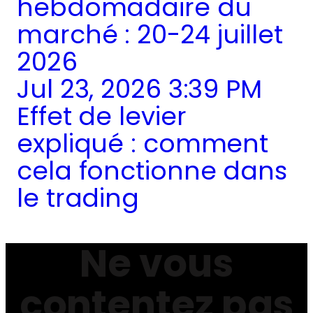
hebdomadaire du
marché : 20-24 juillet
2026
Jul 23, 2026 3:39 PM
Effet de levier
expliqué : comment
cela fonctionne dans
le trading
Ne vous
contentez pas