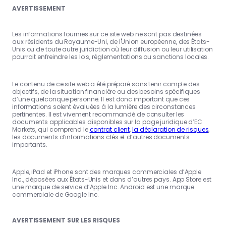
AVERTISSEMENT
Les informations fournies sur ce site web ne sont pas destinées
aux résidents du Royaume-Uni, de l'Union européenne, des États-
Unis ou de toute autre juridiction où leur diffusion ou leur utilisation
pourrait enfreindre les lois, réglementations ou sanctions locales.
Le contenu de ce site web a été préparé sans tenir compte des
objectifs, de la situation financière ou des besoins spécifiques
d’une quelconque personne. Il est donc important que ces
informations soient évaluées à la lumière des circonstances
pertinentes. Il est vivement recommandé de consulter les
documents applicables disponibles sur la page juridique d’EC
Markets, qui comprend le
contrat client
,
la déclaration de risques
,
les documents d’informations clés et d’autres documents
importants.
Apple, iPad et iPhone sont des marques commerciales d’Apple
Inc., déposées aux États-Unis et dans d’autres pays. App Store est
une marque de service d’Apple Inc. Android est une marque
commerciale de Google Inc.
AVERTISSEMENT SUR LES RISQUES