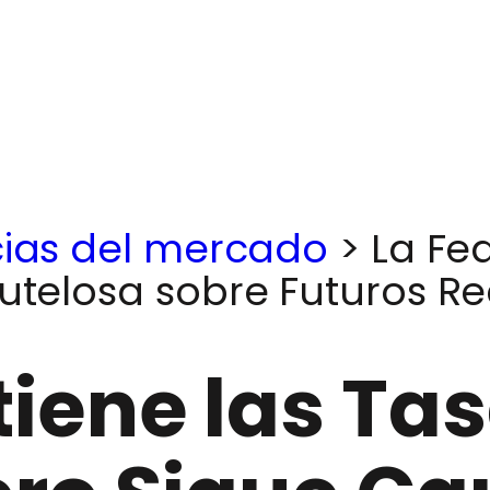
cias del mercado
>
La Fe
autelosa sobre Futuros Re
iene las Ta