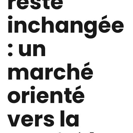
reste
inchangée
: un
marché
orienté
vers la