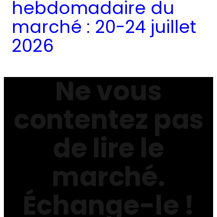
hebdomadaire du
marché : 20-24 juillet
2026
Ne vous
contentez pas
de lire le
marché.
Échange-le !