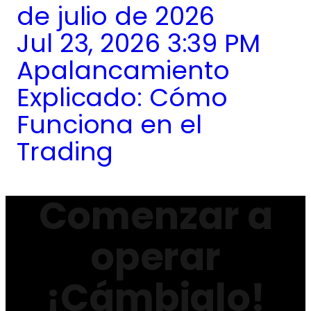
de julio de 2026
Jul 23, 2026 3:39 PM
Apalancamiento
Explicado: Cómo
Funciona en el
Trading
Comenzar a
operar
¡Cámbialo!