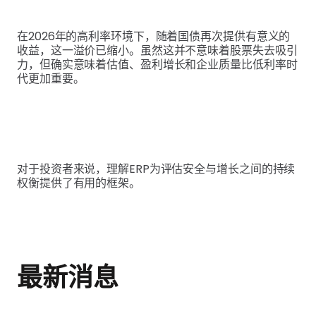
在2026年的高利率环境下，随着国债再次提供有意义的
收益，这一溢价已缩小。虽然这并不意味着股票失去吸引
力，但确实意味着估值、盈利增长和企业质量比低利率时
代更加重要。
对于投资者来说，理解ERP为评估安全与增长之间的持续
权衡提供了有用的框架。
最新消息