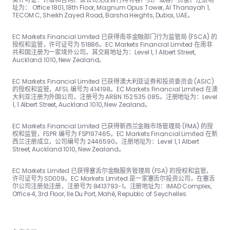
址为： Office 1801, 18th Floor, Magnum Opus Tower, Al Thanayah 1,
TECOM C, Sheikh Zayed Road, Barsha Heights, Dubai, UAE。
EC Markets Financial Limited 已获得南非金融部门行为监管局 (FSCA) 的
授权和监管，许可证号为 51886。EC Markets Financial Limited 在南非
共和国注册为一家境外公司。其交易地址为：Level 1, 1 Albert Street,
Auckland 1010, New Zealand。
EC Markets Financial Limited 已获得澳大利亚证券和投资委员会 (ASIC)
的授权和监管，AFSL 编号为 414198。EC Markets Financial Limited 在澳
大利亚注册为外国公司，注册号为 ARBN 152 535 085。注册地址为：Level
1, 1 Albert Street, Auckland 1010, New Zealand。
EC Markets Financial Limited 已获得新西兰金融市场管理局 (FMA) 的授
权和监管，FSPR 编号为 FSP197465。EC Markets Financial Limited 在新
西兰注册成立，公司编号为 2446590。注册地址为：Level 1, 1 Albert
Street, Auckland 1010, New Zealand。
EC Markets Limited 已获得塞舌尔金融服务管理局 (FSA) 的授权和监管，
许可证号为 SD009。EC Markets Limited 是一家塞舌尔投资公司，在塞舌
尔公司注册处注册，注册号为 8413793-1。注册地址为：IMAD Complex,
Office 4, 3rd Floor, Ile Du Port, Mahé, Republic of Seychelles.