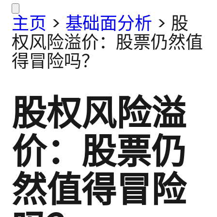
主页
>
基础面分析
>
股
权风险溢价：股票仍然值
得冒险吗？
股权风险溢
价：股票仍
然值得冒险