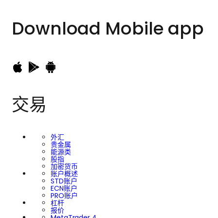
Download
Mobile app
交易
外汇
贵金属
能源类
股指
加密货币
账户概述
STD账户
ECN账户
PRO账户
杠杆
报价
MetaTrader 4