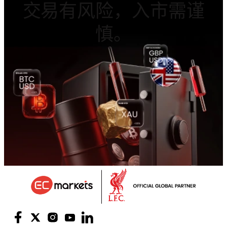
交易有风险，入市需谨
慎。