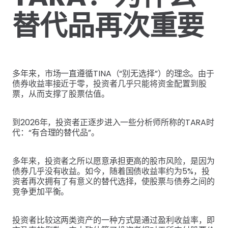
替代品再次重要
多年来，市场一直遵循TINA（“别无选择”）的理念。由于
债券收益率接近于零，投资者几乎只能将资金配置到股
票，从而支撑了股票估值。
到2026年，投资者正逐步进入一些分析师所称的TARA时
代：“有合理的替代品”。
多年来，投资者之所以愿意承担更高的股市风险，是因为
债券几乎没有收益。如今，随着国债收益率约为5%，投
资者再次拥有了有意义的替代选择，使股票与债券之间的
竞争更加平衡。
投资者比较这两类资产的一种方式是通过盈利收益率，即