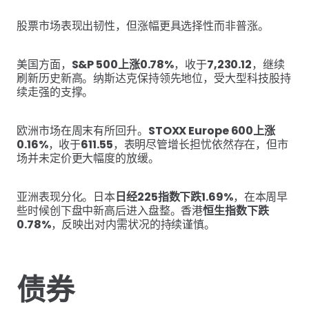
股票市场表现出韧性，但涨幅更具选择性而非普涨。
美国方面，
S&P 500上涨0.78%
，收于
7,230.12
，继续
刷新历史新高。纳斯达克保持领先地位，受大型科技股持
续走强的支撑。
欧洲市场在周末有所回升。
STOXX Europe 600上涨
0.16%
，收于
611.55
，表明尽管增长担忧依然存在，但市
场并未定价更大幅度的放缓。
亚洲表现分化。日本
日经225指数下跌1.69%
，在本周早
些时候创下盘中新高后进入盘整。香港
恒生指数下跌
0.78%
，反映出对内需状况的持续谨慎。
债券