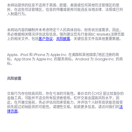
本网站提供的信息不适用于英国、欧盟、美国或任何其他司法管辖区的居
民，在这些司法管辖区，信息的传播或使用可能违反当地法律、法规或已列
入制裁行为。
本网站内容的编制并未考虑特定个人的具体目标、财务状况或需求。因此，
务必根据相关情况评估这些信息。强烈建议您先行查阅EC Markets法律页面
上的相关文件，包括
客户协议
、
风险披露
、关键信息文件及其他重要数据。
Apple、iPad 和 iPhone 为 Apple Inc. 在美国和其他国家/地区注册的商
标。App Store 为 Apple Inc. 的服务商标。Android 为 Google Inc. 的商
标。
风险披露
交易行为存在较高风险，存在亏本的可能性。差价合约 (CFD) 是比较复杂的
金融工具，可能并不适合所有投资者使用。杠杆交易会提高风险水平，因
此，在开展交易前，务必评估风险承受能力，并评估个人财务现状能否接受
损失超过初始投资的可能性。请理性交易。如欲更多信息，请访问我们的
法
律页面
。