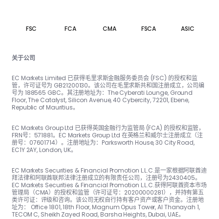
FSC
FCA
CMA
FSCA
ASIC
关于公司
EC Markets Limited 已获得毛里求斯金融服务委员会 (FSC) 的授权和监
管，许可证号为 GB21200130。该公司在毛里求斯共和国注册成立，公司编
号为 188565 GBC。其注册地址为：The Cyber​​ati Lounge, Ground
Floor, The Catalyst, Silicon Avenue, 40 Cyber​​city, 72201, Ebene,
Republic of Mauritius。
EC Markets Group Ltd 已获得英国金融行为监管局 (FCA) 的授权和监管，
FRN号：57188​​1。EC Markets Group Ltd 在英格兰和威尔士注册成立（注
册号：07601714）。注册地址为：Parksworth House, 30 City Road,
EC1Y 2AY, London, UK。
EC Markets Securities & Financial Promotion L.L.C.是一家根据阿联酋迪
拜法律和阿联酋联邦法律注册成立的有限责任公司，注册号为2430405。
EC Markets Securities & Financial Promotion L.L.C.获得阿联酋资本市场
管理局（CMA）的授权和监管（许可证号：20200000281），并持有第五
类许可证：评级和咨询。该公司无权自行持有客户资产或客户资金。注册地
址为： Office 1801, 18th Floor, Magnum Opus Tower, Al Thanayah 1,
TECOM C, Sheikh Zayed Road, Barsha Heights, Dubai, UAE。