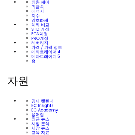
외환 페어
귀금속
에너지
지수
암호화폐
계좌 비교
STD 계정
ECN계정
PRO계정
레버리지
가격 / 가격 정보
메타트레이더 4
메타트레이더 5
홈
자원
경제 캘린더
EC Insights
EC Academy
용어집
최근 뉴스
시장 분석
시장 뉴스
교육 자료