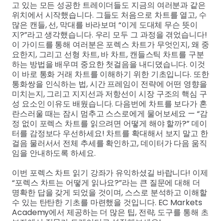
고 있는 모든 성공한 트레이더들도 지금의 여러분과 같은
위치에서 시작했습니다. 그들도 처음으로 차트를 열고, 수
많은 캔들, 선, 막대를 바라보며 “이게 도대체 무슨 뜻이
지?”라고 생각했습니다. 우리 모두 그 과정을 겪었습니다!
이 가이드를 통해 여러분은 포렉스 차트가 무엇인지, 왜 중
요한지, 그리고 선형 차트, 바 차트, 캔들스틱 차트를 구분
하는 방법을 배우며 중요한 첫걸음을 내디뎠습니다. 이것
이 바로 통화 거래 차트를 이해하기 위한 기초입니다. 또한
통화쌍을 인식하는 법, 시간 프레임이 전략에 어떤 영향을
미치는지, 그리고 지지선과 저항선이 시장 구조의 핵심 구
성 요소인 이유도 배웠습니다. 다음번에 차트를 보다가 혼
란스러울 때는 잠시 멈추고 스스로에게 물어보세요 — “감
정 없이 포렉스 차트를 읽으려면 어떻게 해야 할까?” 데이
터를 감정보다 우선하세요! 차트를 확대해서 보지 말고 한
걸음 물러서서 전체 추세를 확인하고, 데이터가 다음 움직
임을 안내하도록 하세요.
이번 포렉스 차트 읽기 강좌가 유익하셨길 바랍니다! 이제
“포렉스 차트는 어떻게 읽나요?”라는 큰 질문에 대해 더
명확한 답을 갖게 되었을 것이며, 스스로 분석하고 이해할
수 있는 탄탄한 기초를 마련했을 것입니다. EC Markets
Academy에서 제공하는 더 많은 팁, 전략, 도구를 통해 초