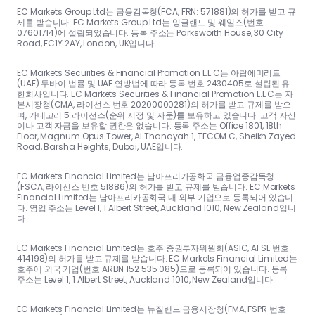
EC Markets Group Ltd는 금융감독청(FCA, FRN: 571881)의 허가를 받고 규
제를 받습니다. EC Markets Group Ltd는 잉글랜드 및 웨일스(번호
07601714)에 설립되었습니다. 등록 주소는 Parksworth House, 30 City
Road, EC1Y 2AY, London, UK입니다.
EC Markets Securities & Financial Promotion L.L.C는 아랍에미리트
(UAE) 두바이 법률 및 UAE 연방법에 따라 등록 번호 2430405로 설립된 유
한회사입니다. EC Markets Securities & Financial Promotion L.L.C는 자
본시장청(CMA, 라이선스 번호 20200000281)의 허가를 받고 규제를 받으
며, 카테고리 5 라이선스(순위 지정 및 자문)를 보유하고 있습니다. 고객 자산
이나 고객 자금을 보유할 권한은 없습니다. 등록 주소는 Office 1801, 18th
Floor, Magnum Opus Tower, Al Thanayah 1, TECOM C, Sheikh Zayed
Road, Barsha Heights, Dubai, UAE입니다.
EC Markets Financial Limited는 남아프리카공화국 금융업종감독청
(FSCA, 라이선스 번호 51886)의 허가를 받고 규제를 받습니다. EC Markets
Financial Limited는 남아프리카공화국 내 외부 기업으로 등록되어 있습니
다. 영업 주소는 Level 1, 1 Albert Street, Auckland 1010, New Zealand입니
다.
EC Markets Financial Limited는 호주 증권투자위원회(ASIC, AFSL 번호
414198)의 허가를 받고 규제를 받습니다. EC Markets Financial Limited는
호주에 외국 기업(번호 ARBN 152 535 085)으로 등록되어 있습니다. 등록
주소는 Level 1, 1 Albert Street, Auckland 1010, New Zealand입니다.
EC Markets Financial Limited는 뉴질랜드 금융시장청(FMA, FSPR 번호