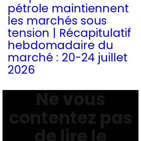
pétrole maintiennent
les marchés sous
tension | Récapitulatif
hebdomadaire du
marché : 20-24 juillet
2026
Ne vous
contentez pas
de lire le