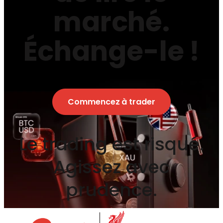
marché.
Échange-le !
Commencez à trader
Le trading est risqué.
Agissez avec
prudence.