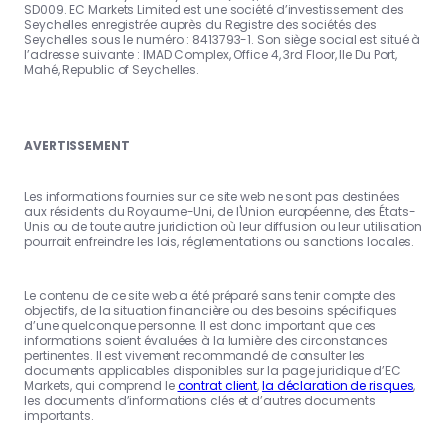
SD009. EC Markets Limited est une société d’investissement des
Seychelles enregistrée auprès du Registre des sociétés des
Seychelles sous le numéro : 8413793-1. Son siège social est situé à
l’adresse suivante : IMAD Complex, Office 4, 3rd Floor, Ile Du Port,
Mahé, Republic of Seychelles.
AVERTISSEMENT
Les informations fournies sur ce site web ne sont pas destinées
aux résidents du Royaume-Uni, de l'Union européenne, des États-
Unis ou de toute autre juridiction où leur diffusion ou leur utilisation
pourrait enfreindre les lois, réglementations ou sanctions locales.
Le contenu de ce site web a été préparé sans tenir compte des
objectifs, de la situation financière ou des besoins spécifiques
d’une quelconque personne. Il est donc important que ces
informations soient évaluées à la lumière des circonstances
pertinentes. Il est vivement recommandé de consulter les
documents applicables disponibles sur la page juridique d’EC
Markets, qui comprend le
contrat client
,
la déclaration de risques
,
les documents d’informations clés et d’autres documents
importants.