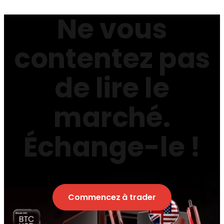
Ne vous
contentez pas
de lire le
marché.
Échange-le !
Commencez à trader