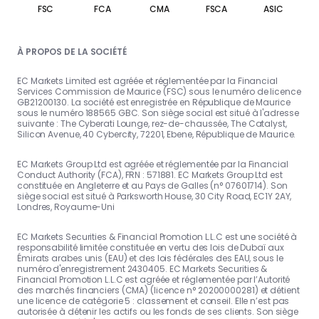
FSC
FCA
CMA
FSCA
ASIC
À PROPOS DE LA SOCIÉTÉ
EC Markets Limited est agréée et réglementée par la Financial
Services Commission de Maurice (FSC) sous le numéro de licence
GB21200130. La société est enregistrée en République de Maurice
sous le numéro 188565 GBC. Son siège social est situé à l'adresse
suivante : The Cyberati Lounge, rez-de-chaussée, The Catalyst,
Silicon Avenue, 40 Cybercity, 72201, Ebene, République de Maurice.
EC Markets Group Ltd est agréée et réglementée par la Financial
Conduct Authority (FCA), FRN : 571881. EC Markets Group Ltd est
constituée en Angleterre et au Pays de Galles (n° 07601714). Son
siège social est situé à Parksworth House, 30 City Road, EC1Y 2AY,
Londres, Royaume-Uni
EC Markets Securities & Financial Promotion L.L.C est une société à
responsabilité limitée constituée en vertu des lois de Dubaï aux
Émirats arabes unis (EAU) et des lois fédérales des EAU, sous le
numéro d'enregistrement 2430405. EC Markets Securities &
Financial Promotion L.L.C est agréée et réglementée par l’Autorité
des marchés financiers (CMA) (licence n° 20200000281) et détient
une licence de catégorie 5 : classement et conseil. Elle n’est pas
autorisée à détenir les actifs ou les fonds de ses clients. Son siège