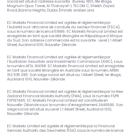
social est situé à l'adresse suivante : Bureau 1801, 18e étage,
Magnum Opus Tower, Al Thanayah 1, TECOM C, Sheikh Zayed
Road, Barsha Heights, Dubaï, Émirats arabes unis.
EC Markets Financial Limited est agréée et réglementée par
l’Autorité sud-africaine de conduite du secteur financier (FSCA),
sous le numéro de licence 51886. EC Markets Financial Limited est
enregistrée en tant que société étrangère en République d’Afrique
du Sud. Son adresse commerciale est la suivante : Level 1, 1 Albert
Street, Auckland 1010, Nouvelle-Zélande.
EC Markets Financial Limited est agréée et réglementée par
l’Australian Securities and Investments Commission (ASIC), sous
le numéro AFSL 414198. EC Markets Financial Limited est enregistrée
en tant que société étrangère en Australie sous le numéro ARBN
152 535 085. Son siège social est situé au 1 Albert Street, 1er étage,
Auckland 1010, Nouvelle-Zélande.
EC Markets Financial Limited est agréée et réglementée par la New
Zealand Financial Markets Authority (FMA), sous le numéro FSPR
FSP197465. EC Markets Financial Limited est constituée en
Nouvelle-Zélande sous le numéro d’enregistrement 2446590. Son
siège social est situé au Level 1, 1 Albert Street, Auckland 1010,
Nouvelle-Zélande.
EC Markets Limited est agréée et réglementée par la Financial
Services Authority des Seychelles (FSA), sous le numéro de licence