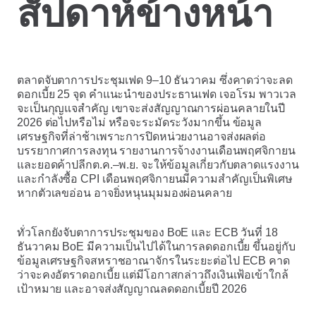
สัปดาห์ข้างหน้า
ตลาดจับตาการประชุมเฟด 9–10 ธันวาคม ซึ่งคาดว่าจะลด
ดอกเบี้ย 25 จุด คำแนะนำของประธานเฟด เจอโรม พาวเวล
จะเป็นกุญแจสำคัญ เขาจะส่งสัญญาณการผ่อนคลายในปี
2026 ต่อไปหรือไม่ หรือจะระมัดระวังมากขึ้น ข้อมูล
เศรษฐกิจที่ล่าช้าเพราะการปิดหน่วยงานอาจส่งผลต่อ
บรรยากาศการลงทุน รายงานการจ้างงานเดือนพฤศจิกายน
และยอดค้าปลีกต.ค.–พ.ย. จะให้ข้อมูลเกี่ยวกับตลาดแรงงาน
และกำลังซื้อ CPI เดือนพฤศจิกายนมีความสำคัญเป็นพิเศษ
หากตัวเลขอ่อน อาจยิ่งหนุนมุมมองผ่อนคลาย
ทั่วโลกยังจับตาการประชุมของ BoE และ ECB วันที่ 18
ธันวาคม BoE มีความเป็นไปได้ในการลดดอกเบี้ย ขึ้นอยู่กับ
ข้อมูลเศรษฐกิจสหราชอาณาจักรในระยะต่อไป ECB คาด
ว่าจะคงอัตราดอกเบี้ย แต่มีโอกาสกล่าวถึงเงินเฟ้อเข้าใกล้
เป้าหมาย และอาจส่งสัญญาณลดดอกเบี้ยปี 2026