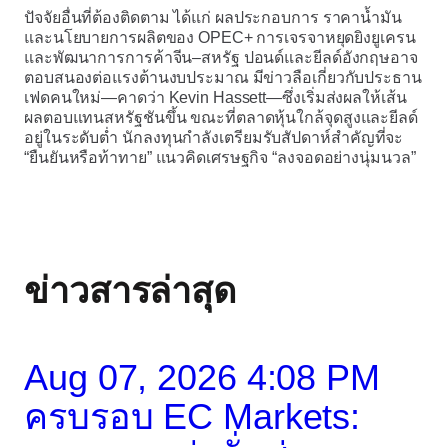
ปัจจัยอื่นที่ต้องติดตาม ได้แก่ ผลประกอบการ ราคาน้ำมัน
และนโยบายการผลิตของ OPEC+ การเจรจาหยุดยิงยูเครน
และพัฒนาการการค้าจีน–สหรัฐ ปอนด์และยีลด์อังกฤษอาจ
ตอบสนองต่อแรงต้านงบประมาณ มีข่าวลือเกี่ยวกับประธาน
เฟดคนใหม่—คาดว่า Kevin Hassett—ซึ่งเริ่มส่งผลให้เส้น
ผลตอบแทนสหรัฐชันขึ้น ขณะที่ตลาดหุ้นใกล้จุดสูงและยีลด์
อยู่ในระดับต่ำ นักลงทุนกำลังเตรียมรับสัปดาห์สำคัญที่จะ
“ยืนยันหรือท้าทาย” แนวคิดเศรษฐกิจ “ลงจอดอย่างนุ่มนวล”
ข่าวสารล่าสุด
Aug 07, 2026 4:08 PM
ครบรอบ EC Markets: