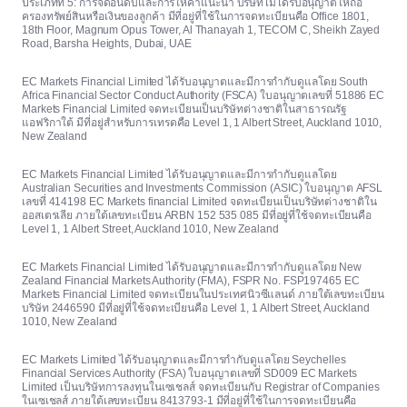
ประเภทที่ 5: การจัดอันดับและการให้คำแนะนำ บริษัทไม่ได้รับอนุญาตให้ถือ
ครองทรัพย์สินหรือเงินของลูกค้า มีที่อยู่ที่ใช้ในการจดทะเบียนคือ Office 1801,
18th Floor, Magnum Opus Tower, Al Thanayah 1, TECOM C, Sheikh Zayed
Road, Barsha Heights, Dubai, UAE
EC Markets Financial Limited ได้รับอนุญาตและมีการกำกับดูแลโดย South
Africa Financial Sector Conduct Authority (FSCA) ใบอนุญาตเลขที่ 51886 EC
Markets Financial Limited จดทะเบียนเป็นบริษัทต่างชาติในสาธารณรัฐ
แอฟริกาใต้ มีที่อยู่สำหรับการเทรดคือ Level 1, 1 Albert Street, Auckland 1010,
New Zealand
EC Markets Financial Limited ได้รับอนุญาตและมีการกำกับดูแลโดย
Australian Securities and Investments Commission (ASIC) ใบอนุญาต AFSL
เลขที่ 414198 EC Markets financial Limited จดทะเบียนเป็นบริษัทต่างชาติใน
ออสเตรเลีย ภายใต้เลขทะเบียน ARBN 152 535 085 มีที่อยู่ที่ใช้จดทะเบียนคือ
Level 1, 1 Albert Street, Auckland 1010, New Zealand
EC Markets Financial Limited ได้รับอนุญาตและมีการกำกับดูแลโดย New
Zealand Financial Markets Authority (FMA), FSPR No. FSP197465 EC
Markets Financial Limited จดทะเบียนในประเทศนิวซีแลนด์ ภายใต้เลขทะเบียน
บริษัท 2446590 มีที่อยู่ที่ใช้จดทะเบียนคือ Level 1, 1 Albert Street, Auckland
1010, New Zealand
EC Markets Limited ได้รับอนุญาตและมีการกำกับดูแลโดย Seychelles
Financial Services Authority (FSA) ใบอนุญาตเลขที่ SD009 EC Markets
Limited เป็นบริษัทการลงทุนในเซเชลส์ จดทะเบียนกับ Registrar of Companies
ในเซเชลส์ ภายใต้เลขทะเบียน 8413793-1 มีที่อยู่ที่ใช้ในการจดทะเบียนคือ