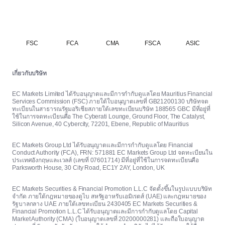
FSC
FCA
CMA
FSCA
ASIC
เกี่ยวกับบริษัท
EC Markets Limited ได้รับอนุญาตและมีการกำกับดูแลโดย Mauritius Financial
Services Commission (FSC) ภายใต้ใบอนุญาตเลขที่ GB21200130 บริษัทจด
ทะเบียนในสาธารณรัฐมอริเชียสภายใต้เลขทะเบียนบริษัท 188565 GBC มีที่อยู่ที่
ใช้ในการจดทะเบียนคือ The Cyberati Lounge, Ground Floor, The Catalyst,
Silicon Avenue, 40 Cybercity, 72201, Ebene, Republic of Mauritius
EC Markets Group Ltd ได้รับอนุญาตและมีการกำกับดูแลโดย Financial
Conduct Authority (FCA), FRN: 571881 EC Markets Group Ltd จดทะเบียนใน
ประเทศอังกฤษและเวลส์ (เลขที่ 07601714) มีที่อยู่ที่ใช้ในการจดทะเบียนคือ
Parksworth House, 30 City Road, EC1Y 2AY, London, UK
EC Markets Securities & Financial Promotion L.L.C จัดตั้งขึ้นในรูปแบบบริษัท
จำกัด ภายใต้กฎหมายของดูไบ สหรัฐอาหรับเอมิเรตส์ (UAE) และกฎหมายของ
รัฐบาลกลาง UAE ภายใต้เลขทะเบียน 2430405 EC Markets Securities &
Financial Promotion L.L.C ได้รับอนุญาตและมีการกำกับดูแลโดย Capital
Market Authority (CMA) (ใบอนุญาตเลขที่ 20200000281) และถือใบอนุญาต