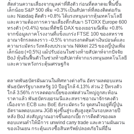
สัดส่วนความเสี่ยงจากมูลค่าที่ตึงตัว ก่อนที่ตลาดจะฟื้นขึ้น
เล็กน้อย S&P 500 เพิ่ม +0.3% เป็นสัปดาห์ที่สองติดต่อกัน
และ Nasdaq ดีดตัว +0.8% ได้แรงหนุนจากหุ้นเทคโนโลยี
และความต้องการความเสี่ยงที่กลับมา STOXX Europe 600
ทรงตัว (+0.4%) ขณะที่ดัชนี DAX ของเยอรมนีเพิ่ม +0.8%
จากข้อมูลภาคโรงงานที่แข็งแกร่ง FTSE 100 ของสหราช
อาณาจักรลดลงราว –0.5% จากแรงกดดันค่าเงินปอนด์และ
ความระมัดระวังหลังงบประมาณ Nikkei 225 ของญี่ปุ่นเพิ่ม
เล็กน้อย (+0.5%) แม้ปรับอ่อนในช่วงท้ายสัปดาห์จากปัจจัย
BoJ หุ้นจีนฟื้นตัวในช่วงท้ายสัปดาห์จากแรงหนุนเทคโนโลยี
และความหวังกระตุ้นเศรษฐกิจ
ตลาดพันธบัตรผันผวนในทิศทางต่างกัน อัตราผลตอบแทน
พันธบัตรรัฐบาลสหรัฐ 10 ปีอยู่ใกล้ 4.13% ส่วน 2 ปีทรงตัว
ใกล้ 3.56% การลดดอกเบี้ยของเฟดส่วนใหญ่ถูกสะท้อน
ราคาแล้ว พันธบัตรเยอรมนีและสหราชอาณาจักรคงตัว
เนื่องจาก ECB และ BoE ยังระมัดระวัง จุดสนใจอยู่ที่ญี่ปุ่น
อัตราผลตอบแทน JGB พุ่งขึ้นสู่ระดับสูงสุดในรอบหลายปี
หลัง BoJ ส่งสัญญาณอาจขึ้นดอกเบี้ย การดีดตัวของผล
ตอบแทนทำให้มีการ unwind carry trade และความผันผวน
ของเงินเยน กระตุ้นแรงซื้อสินทรัพย์ปลอดภัยในที่อื่น