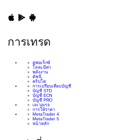
การเทรด
คู่ฟอเร็กซ์
โลหะมีค่า
พลังงาน
ดัชนี
คริปโต
การเปรียบเทียบบัญชี
บัญชี STD
บัญชี ECN
บัญชี PRO
เลเวอเรจ
การให้ราคา
MetaTrader 4
MetaTrader 5
หน้าหลัก