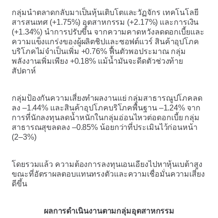
กลุ่มนำตลาดกลับมาเป็นหุ้นเติบโตและวัฏจักร เทคโนโลยี
สารสนเทศ (+1.75%) อุตสาหกรรม (+2.17%) และการเงิน
(+1.34%) นำการปรับขึ้น จากความคาดหวังลดดอกเบี้ยและ
ความแข็งแกร่งของผู้ผลิตชิปและซอฟต์แวร์ สินค้าอุปโภค
บริโภคไม่จำเป็นเพิ่ม +0.76% ฟื้นตัวพอประมาณ กลุ่ม
พลังงานเพิ่มเพียง +0.18% แม้น้ำมันจะดีดตัวช่วงท้าย
สัปดาห์
กลุ่มป้องกันความเสี่ยงทำผลงานแย่ กลุ่มสาธารณูปโภคลด
ลง –1.44% และสินค้าอุปโภคบริโภคพื้นฐาน –1.24% จาก
การที่นักลงทุนลดน้ำหนักในกลุ่มอ่อนไหวต่อดอกเบี้ย กลุ่ม
สาธารณสุขลดลง –0.85% น้อยกว่าที่ประเมินไว้ก่อนหน้า
(2–3%)
โดยรวมแล้ว ความต้องการลงทุนเอนเอียงไปหาหุ้นเบต้าสูง
ขณะที่อัตราผลตอบแทนทรงตัวและความเชื่อมั่นความเสี่ยง
ดีขึ้น
ผลการดำเนินงานตามกลุ่มอุตสาหกรรม