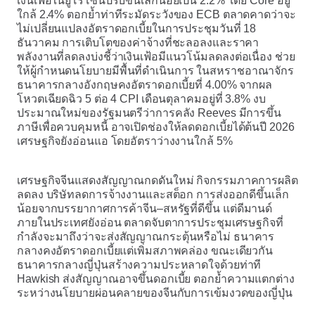
เงินเฟ้อในยูโรโซนปรับขึ้นเล็กน้อยเป็น 2.2% โดย Core อยู่
ใกล้ 2.4% ตอกย้ำท่าทีระมัดระวังของ ECB ตลาดคาดว่าจะ
ไม่เปลี่ยนแปลงอัตราดอกเบี้ยในการประชุมวันที่ 18
ธันวาคม การเติบโตของค่าจ้างที่ชะลอลงและราคา
พลังงานที่ลดลงบ่งชี้ว่าเงินเฟ้อมีแนวโน้มลดลงต่อเนื่อง ช่วย
ให้ผู้กำหนดนโยบายมีพื้นที่ดำเนินการ ในสหราชอาณาจักร
ธนาคารกลางอังกฤษคงอัตราดอกเบี้ยที่ 4.00% จากผล
โหวตเฉียดฉิว 5 ต่อ 4 CPI เดือนตุลาคมอยู่ที่ 3.8% งบ
ประมาณใหม่ของรัฐมนตรีว่าการคลัง Reeves มีการขึ้น
ภาษีเพื่อควบคุมหนี้ อาจเปิดช่องให้ลดดอกเบี้ยได้ต้นปี 2026
เศรษฐกิจยังอ่อนแอ โดยอัตราว่างงานใกล้ 5%
เศรษฐกิจจีนแสดงสัญญาณกดดันใหม่ กิจกรรมภาคการผลิต
ลดลง บริษัทลดการจ้างงานและสต็อก การส่งออกดีขึ้นเล็ก
น้อยจากบรรยากาศการค้าจีน–สหรัฐที่ดีขึ้น แต่ดีมานด์
ภายในประเทศยังอ่อน ตลาดจับตาการประชุมเศรษฐกิจที่
กำลังจะมาถึงว่าจะส่งสัญญาณกระตุ้นหรือไม่ ธนาคาร
กลางคงอัตราดอกเบี้ยแต่เพิ่มสภาพคล่อง ขณะเดียวกัน
ธนาคารกลางญี่ปุ่นสร้างความประหลาดใจด้วยท่าที
Hawkish ส่งสัญญาณอาจขึ้นดอกเบี้ย ตอกย้ำความแตกต่าง
ระหว่างนโยบายผ่อนคลายของจีนกับการเข้มงวดของญี่ปุ่น