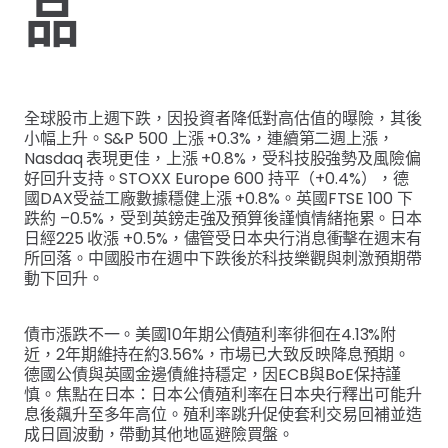
品
全球股市上週下跌，因投資者降低對高估值的曝險，其後
小幅上升。S&P 500 上漲 +0.3%，連續第二週上漲，
Nasdaq 表現更佳，上漲 +0.8%，受科技股強勢及風險偏
好回升支持。STOXX Europe 600 持平（+0.4%），德
國DAX受益工廠數據穩健上漲 +0.8%。英國FTSE 100 下
跌約 –0.5%，受到英鎊走強及預算後謹慎情緒拖累。日本
日經225 收漲 +0.5%，儘管受日本央行消息衝擊在週末有
所回落。中國股市在週中下跌後於科技樂觀與刺激預期帶
動下回升。
債市漲跌不一。美國10年期公債殖利率徘徊在4.13%附
近，2年期維持在約3.56%，市場已大致反映降息預期。
德國公債與英國金邊債維持穩定，因ECB與BoE保持謹
慎。焦點在日本：日本公債殖利率在日本央行釋出可能升
息後飆升至多年高位。殖利率跳升促使套利交易回補並造
成日圓波動，帶動其他地區避險買盤。