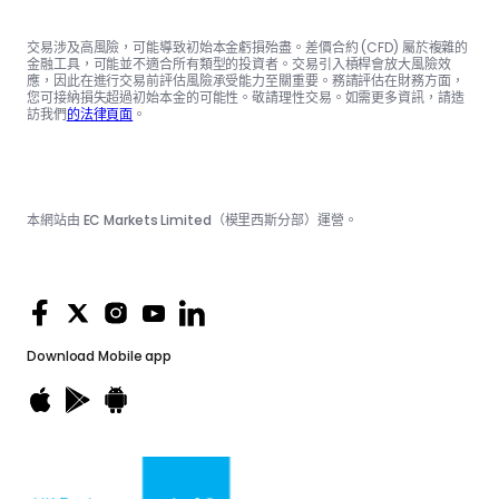
交易涉及高風險，可能導致初始本金虧損殆盡。差價合約 (CFD) 屬於複雜的
金融工具，可能並不適合所有類型的投資者。交易引入槓桿會放大風險效
應，因此在進行交易前評估風險承受能力至關重要。務請評估在財務方面，
您可接納損失超過初始本金的可能性。敬請理性交易。如需更多資訊，請造
訪我們
的法律頁面
。
本網站由 EC Markets Limited（模里西斯分部）運營。
Download
Mobile app