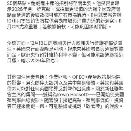
25個基點。鮑威爾主席的指引將至關重要。他是否會暗
示2026年進一步寬鬆，或採取更謹慎的語調？因政府關
閉而延遲的後續數據可能左右市場情緒。11月就業報告與
10/11月零售銷售將提供勞動市場與消費力道的新洞察。11
月CPI尤為重要；若數據偏軟，可能巩固鴿派預期。
全球方面，12月18日的英國央行與歐洲央行會議亦備受關
注。英國央行面臨降息可能，視未來英國增長與通膨數據
而定。歐洲央行預計維持利率不變，但可能承認通膨接近
目標，暗示2026年降息。
其他關注因素包括：企業財報、OPEC+產量政策對油價
的影響、烏克蘭停火談判以及美中貿易後續。英鎊與英國
債券可能對任何英國預算反對聲作出反應。關於新任聯準
會主席的傳聞——據稱為Kevin Hassett——已開始使美國
殖利率曲線變陡。隨著股市接近高點、殖利率偏低，投資
者正迎來關鍵一週，可能驗證或挑戰「軟著陸」的假設。