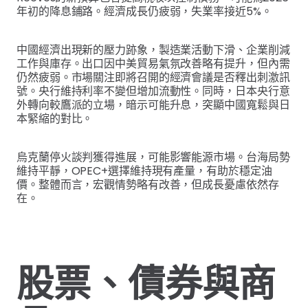
年初的降息鋪路。經濟成長仍疲弱，失業率接近5%。
中國經濟出現新的壓力跡象，製造業活動下滑、企業削減
工作與庫存。出口因中美貿易氣氛改善略有提升，但內需
仍然疲弱。市場關注即將召開的經濟會議是否釋出刺激訊
號。央行維持利率不變但增加流動性。同時，日本央行意
外轉向較鷹派的立場，暗示可能升息，突顯中國寬鬆與日
本緊縮的對比。
烏克蘭停火談判獲得進展，可能影響能源市場。台海局勢
維持平靜，OPEC+選擇維持現有產量，有助於穩定油
價。整體而言，宏觀情勢略有改善，但成長憂慮依然存
在。
股票、債券與商