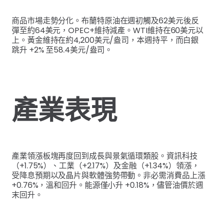
商品市場走勢分化。布蘭特原油在週初觸及62美元後反
彈至約64美元，OPEC+維持減產。WTI維持在60美元以
上。黃金維持在約4,200美元/盎司，本週持平，而白銀
跳升 +2% 至58.4美元/盎司。
產業表現
產業領漲板塊再度回到成長與景氣循環類股。資訊科技
（+1.75%）、工業（+2.17%）及金融（+1.34%）領漲，
受降息預期以及晶片與軟體強勢帶動。非必需消費品上漲
+0.76%，溫和回升。能源僅小升 +0.18%，儘管油價於週
末回升。