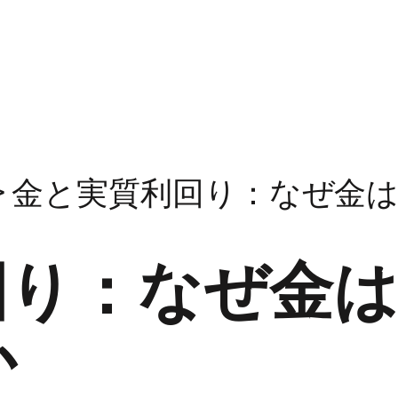
>
金と実質利回り：なぜ金
回り：なぜ金は
か