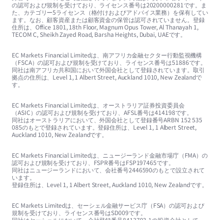
の認可および規制を受けており、ライセンス番号は20200000281です。ま
た、カテゴリー5ライセンス（格付けおよびアドバイス業務）を保有してい
ます。なお、顧客資産または顧客資金の保管は認可されていません。登録
住所は、Office 1801, 18th Floor, Magnum Opus Tower, Al Thanayah 1,
TECOM C, Sheikh Zayed Road, Barsha Heights, Dubai, UAEです。
EC Markets Financial Limitedは、南アフリカ金融セクター行動監視機構
（FSCA）の認可および規制を受けており、ライセンス番号は51886です。
同社は南アフリカ共和国において外国会社として登録されています。取引
拠点の住所は、Level 1, 1 Albert Street, Auckland 1010, New Zealandで
す。
EC Markets Financial Limitedは、オーストラリア証券投資委員会
（ASIC）の認可および規制を受けており、AFSL番号は414198です。
同社はオーストラリアにおいて、外国会社として登録番号ARBN 152 535
085のもとで登録されています。登録住所は、Level 1, 1 Albert Street,
Auckland 1010, New Zealandです。
EC Markets Financial Limitedは、ニュージーランド金融市場庁（FMA）の
認可および規制を受けており、FSPR番号はFSP197465です。
同社はニュージーランドにおいて、会社番号2446590のもとで設立されて
います。
登録住所は、Level 1, 1 Albert Street, Auckland 1010, New Zealandです。
EC Markets Limitedは、セーシェル金融サービス庁（FSA）の認可および
規制を受けており、ライセンス番号はSD009です。
同社はセーシェルにおいて、会社登録番号8413793-1の投資会社として、