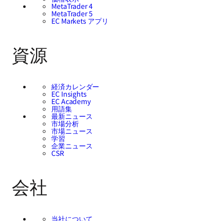
MetaTrader 4
MetaTrader 5
EC Markets アプリ
資源
経済カレンダー
EC Insights
EC Academy
用語集
最新ニュース
市場分析
市場ニュース
学習
企業ニュース
CSR
会社
当社について