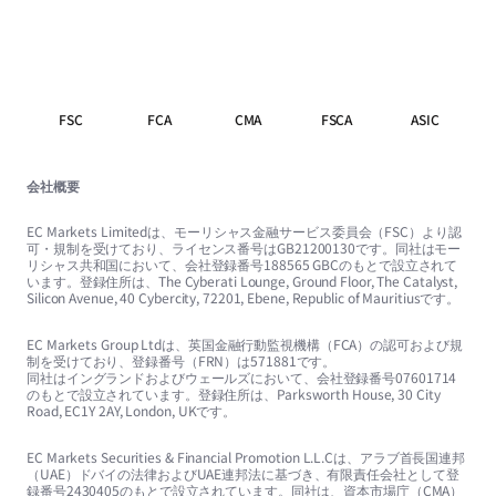
FSC
FCA
CMA
FSCA
ASIC
会社概要
EC Markets Limitedは、モーリシャス金融サービス委員会（FSC）より認
可・規制を受けており、ライセンス番号はGB21200130です。同社はモー
リシャス共和国において、会社登録番号188565 GBCのもとで設立されて
います。登録住所は、The Cyberati Lounge, Ground Floor, The Catalyst,
Silicon Avenue, 40 Cybercity, 72201, Ebene, Republic of Mauritiusです。
EC Markets Group Ltdは、英国金融行動監視機構（FCA）の認可および規
制を受けており、登録番号（FRN）は571881です。
同社はイングランドおよびウェールズにおいて、会社登録番号07601714
のもとで設立されています。登録住所は、Parksworth House, 30 City
Road, EC1Y 2AY, London, UKです。
EC Markets Securities & Financial Promotion L.L.Cは、アラブ首長国連邦
（UAE）ドバイの法律およびUAE連邦法に基づき、有限責任会社として登
録番号2430405のもとで設立されています。同社は、資本市場庁（CMA）