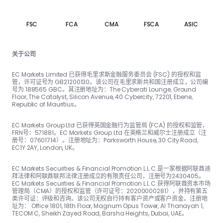
FSC
FCA
CMA
FSCA
ASIC
关于公司
EC Markets Limited 已获得毛里求斯金融服务委员会 (FSC) 的授权和监
管，许可证号为 GB21200130。该公司在毛里求斯共和国注册成立，公司编
号为 188565 GBC。其注册地址为：The Cyber​​ati Lounge, Ground
Floor, The Catalyst, Silicon Avenue, 40 Cyber​​city, 72201, Ebene,
Republic of Mauritius。
EC Markets Group Ltd 已获得英国金融行为监管局 (FCA) 的授权和监管，
FRN号：57188​​1。EC Markets Group Ltd 在英格兰和威尔士注册成立（注
册号：07601714）。注册地址为：Parksworth House, 30 City Road,
EC1Y 2AY, London, UK。
EC Markets Securities & Financial Promotion L.L.C.是一家根据阿联酋迪
拜法律和阿联酋联邦法律注册成立的有限责任公司，注册号为2430405。
EC Markets Securities & Financial Promotion L.L.C.获得阿联酋资本市场
管理局（CMA）的授权和监管（许可证号：20200000281），并持有第五
类许可证：评级和咨询。该公司无权自行持有客户资产或客户资金。注册地
址为： Office 1801, 18th Floor, Magnum Opus Tower, Al Thanayah 1,
TECOM C, Sheikh Zayed Road, Barsha Heights, Dubai, UAE。