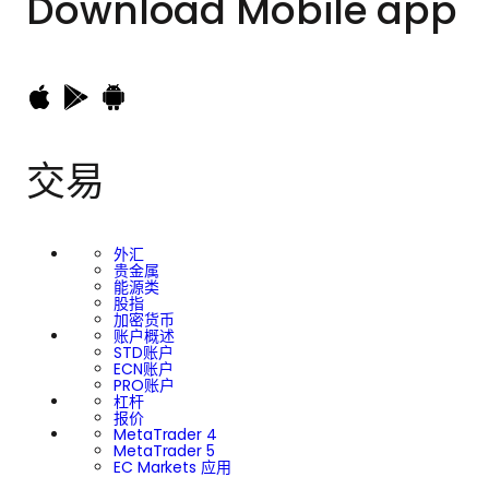
Download
Mobile app
交易
外汇
贵金属
能源类
股指
加密货币
账户概述
STD账户
ECN账户
PRO账户
杠杆
报价
MetaTrader 4
MetaTrader 5
EC Markets 应用