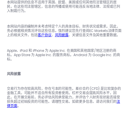
本网站提供的信息不适用于英国、欧盟、美国或任何其他司法管辖区的居
民，在这些司法管辖区，信息的传播或使用可能违反当地法律、法规或已列
入制裁行为。
本网站内容的编制并未考虑特定个人的具体目标、财务状况或需求。因此，
务必根据相关情况评估这些信息。强烈建议您先行查阅EC Markets法律页面
上的相关文件，包括
客户协议
、
风险披露
、关键信息文件及其他重要数据。
Apple、iPad 和 iPhone 为 Apple Inc. 在美国和其他国家/地区注册的商
标。App Store 为 Apple Inc. 的服务商标。Android 为 Google Inc. 的商
标。
风险披露
交易行为存在较高风险，存在亏本的可能性。差价合约 (CFD) 是比较复杂的
金融工具，可能并不适合所有投资者使用。杠杆交易会提高风险水平，因
此，在开展交易前，务必评估风险承受能力，并评估个人财务现状能否接受
损失超过初始投资的可能性。请理性交易。如欲更多信息，请访问我们的
法
律页面
。