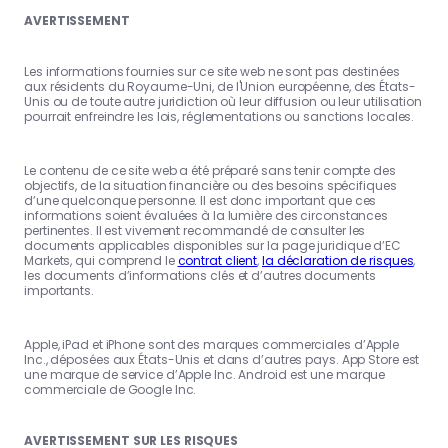
AVERTISSEMENT
Les informations fournies sur ce site web ne sont pas destinées
aux résidents du Royaume-Uni, de l'Union européenne, des États-
Unis ou de toute autre juridiction où leur diffusion ou leur utilisation
pourrait enfreindre les lois, réglementations ou sanctions locales.
Le contenu de ce site web a été préparé sans tenir compte des
objectifs, de la situation financière ou des besoins spécifiques
d’une quelconque personne. Il est donc important que ces
informations soient évaluées à la lumière des circonstances
pertinentes. Il est vivement recommandé de consulter les
documents applicables disponibles sur la page juridique d’EC
Markets, qui comprend le
contrat client
,
la déclaration de risques
,
les documents d’informations clés et d’autres documents
importants.
Apple, iPad et iPhone sont des marques commerciales d’Apple
Inc., déposées aux États-Unis et dans d’autres pays. App Store est
une marque de service d’Apple Inc. Android est une marque
commerciale de Google Inc.
AVERTISSEMENT SUR LES RISQUES