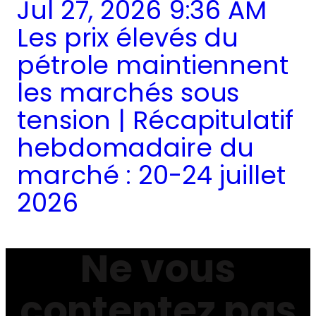
Jul 27, 2026 9:36 AM
Les prix élevés du
pétrole maintiennent
les marchés sous
tension | Récapitulatif
hebdomadaire du
marché : 20-24 juillet
2026
Ne vous
contentez pas