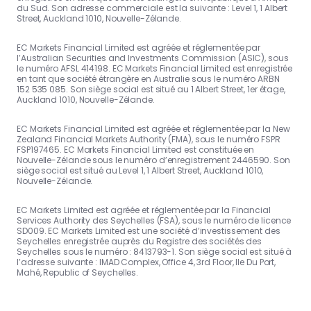
du Sud. Son adresse commerciale est la suivante : Level 1, 1 Albert
Street, Auckland 1010, Nouvelle-Zélande.
EC Markets Financial Limited est agréée et réglementée par
l’Australian Securities and Investments Commission (ASIC), sous
le numéro AFSL 414198. EC Markets Financial Limited est enregistrée
en tant que société étrangère en Australie sous le numéro ARBN
152 535 085. Son siège social est situé au 1 Albert Street, 1er étage,
Auckland 1010, Nouvelle-Zélande.
EC Markets Financial Limited est agréée et réglementée par la New
Zealand Financial Markets Authority (FMA), sous le numéro FSPR
FSP197465. EC Markets Financial Limited est constituée en
Nouvelle-Zélande sous le numéro d’enregistrement 2446590. Son
siège social est situé au Level 1, 1 Albert Street, Auckland 1010,
Nouvelle-Zélande.
EC Markets Limited est agréée et réglementée par la Financial
Services Authority des Seychelles (FSA), sous le numéro de licence
SD009. EC Markets Limited est une société d’investissement des
Seychelles enregistrée auprès du Registre des sociétés des
Seychelles sous le numéro : 8413793-1. Son siège social est situé à
l’adresse suivante : IMAD Complex, Office 4, 3rd Floor, Ile Du Port,
Mahé, Republic of Seychelles.