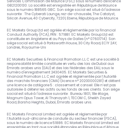
Services Commission de Maurice (FSC) sous le numéro de licence
GB21200130. La société est enregistrée en République de Maurice
sous le numéro 188565 GBC. Son siège social est situé à l'adresse
suivante : The Cyberati Lounge, rez-de-chaussée, The Catalyst,
Silicon Avenue, 40 Cybercity, 72201, Ebene, République de Maurice.
EC Markets Group Ltd est agréée et réglementée par la Financial
Conduct Authority (FCA), FRN : 571881. EC Markets Group Ltd est
constituée en Angleterre et au Pays de Galles (n° 07601714). Son
siège social est situé à Parksworth House, 30 City Road, EC1Y 2AY,
Londres, Royaume-Uni
EC Markets Securities & Financial Promotion L.L.C est une société à
responsabilité limitée constituée en vertu des lois de Dubaï aux
Émirats arabes unis (EAU) et des lois fédérales des EAU, sous le
numéro d'enregistrement 2430405. EC Markets Securities &
Financial Promotion L.L.C est agréée et réglementée par l’Autorité
des marchés financiers (CMA) (licence n° 20200000281) et détient
une licence de catégorie 5 : classement et conseil. Elle n’est pas
autorisée à détenir les actifs ou les fonds de ses clients. Son siège
social est situé à l'adresse suivante : Bureau 1801, 18e étage,
Magnum Opus Tower, Al Thanayah 1, TECOM C, Sheikh Zayed
Road, Barsha Heights, Dubaï, Émirats arabes unis.
EC Markets Financial Limited est agréée et réglementée par
l’Autorité sud-africaine de conduite du secteur financier (FSCA),
sous le numéro de licence 51886. EC Markets Financial Limited est
enregistrée en tant que société étrangère en République d’Afrique