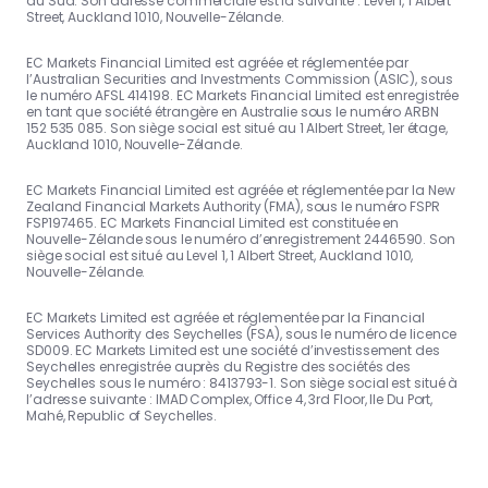
du Sud. Son adresse commerciale est la suivante : Level 1, 1 Albert
Street, Auckland 1010, Nouvelle-Zélande.
EC Markets Financial Limited est agréée et réglementée par
l’Australian Securities and Investments Commission (ASIC), sous
le numéro AFSL 414198. EC Markets Financial Limited est enregistrée
en tant que société étrangère en Australie sous le numéro ARBN
152 535 085. Son siège social est situé au 1 Albert Street, 1er étage,
Auckland 1010, Nouvelle-Zélande.
EC Markets Financial Limited est agréée et réglementée par la New
Zealand Financial Markets Authority (FMA), sous le numéro FSPR
FSP197465. EC Markets Financial Limited est constituée en
Nouvelle-Zélande sous le numéro d’enregistrement 2446590. Son
siège social est situé au Level 1, 1 Albert Street, Auckland 1010,
Nouvelle-Zélande.
EC Markets Limited est agréée et réglementée par la Financial
Services Authority des Seychelles (FSA), sous le numéro de licence
SD009. EC Markets Limited est une société d’investissement des
Seychelles enregistrée auprès du Registre des sociétés des
Seychelles sous le numéro : 8413793-1. Son siège social est situé à
l’adresse suivante : IMAD Complex, Office 4, 3rd Floor, Ile Du Port,
Mahé, Republic of Seychelles.