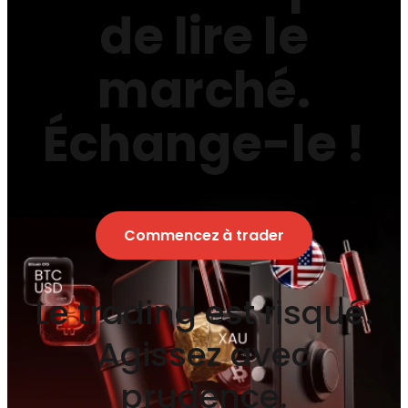
de lire le
marché.
Échange-le !
Commencez à trader
Le trading est risqué.
Agissez avec
prudence.