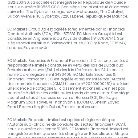
GB21200130. La société est enregistrée en République de Maurice
sous le numéro 188565 GBC. Son siège social est situé à l'adresse
suivante : The Cyberati Lounge, rez-de-chaussée, The Catalyst,
Silicon Avenue, 40 Cybercity, 72201, Ebene, République de Maurice.
EC Markets Group Ltd est agréée et réglementée par la Financial
Conduct Authority (FCA), FRN : 571881. EC Markets Group Ltd est
constituée en Angleterre et au Pays de Galles (n° 07601714). Son
siège social est situé à Parksworth House, 30 City Road, EC1Y 2AY,
Londres, Royaume-Uni
EC Markets Securities & Financial Promotion L.L.C est une société à
responsabilité limitée constituée en vertu des lois de Dubaï aux
Émirats arabes unis (EAU) et des lois fédérales des EAU, sous le
numéro d'enregistrement 2430405. EC Markets Securities &
Financial Promotion L.L.C est agréée et réglementée par l’Autorité
des marchés financiers (CMA) (licence n° 20200000281) et détient
une licence de catégorie 5 : classement et conseil. Elle n’est pas
autorisée à détenir les actifs ou les fonds de ses clients. Son siège
social est situé à l'adresse suivante : Bureau 1801, 18e étage,
Magnum Opus Tower, Al Thanayah 1, TECOM C, Sheikh Zayed
Road, Barsha Heights, Dubaï, Émirats arabes unis.
EC Markets Financial Limited est agréée et réglementée par
l’Autorité sud-africaine de conduite du secteur financier (FSCA),
sous le numéro de licence 51886. EC Markets Financial Limited est
enregistrée en tant que société étrangère en République d’Afrique