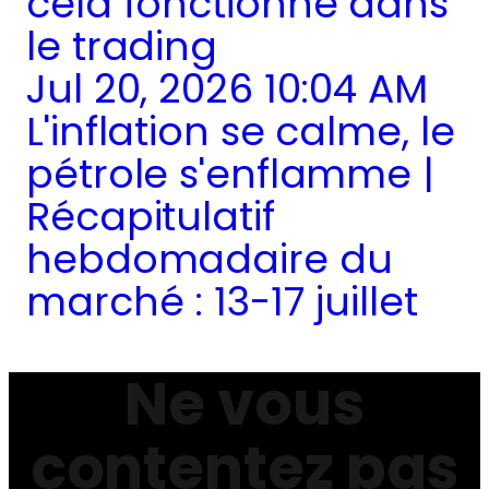
cela fonctionne dans
le trading
Jul 20, 2026 10:04 AM
L'inflation se calme, le
pétrole s'enflamme |
Récapitulatif
hebdomadaire du
marché : 13-17 juillet
Ne vous
contentez pas