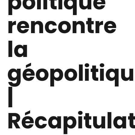
politique
rencontre
la
géopolitiq
|
Récapitulat