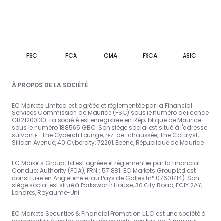
FSC
FCA
CMA
FSCA
ASIC
À PROPOS DE LA SOCIÉTÉ
EC Markets Limited est agréée et réglementée par la Financial
Services Commission de Maurice (FSC) sous le numéro de licence
GB21200130. La société est enregistrée en République de Maurice
sous le numéro 188565 GBC. Son siège social est situé à l'adresse
suivante : The Cyberati Lounge, rez-de-chaussée, The Catalyst,
Silicon Avenue, 40 Cybercity, 72201, Ebene, République de Maurice.
EC Markets Group Ltd est agréée et réglementée par la Financial
Conduct Authority (FCA), FRN : 571881. EC Markets Group Ltd est
constituée en Angleterre et au Pays de Galles (n° 07601714). Son
siège social est situé à Parksworth House, 30 City Road, EC1Y 2AY,
Londres, Royaume-Uni
EC Markets Securities & Financial Promotion L.L.C est une société à
responsabilité limitée constituée en vertu des lois de Dubaï aux