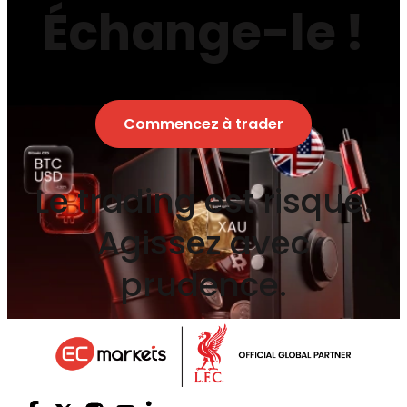
Échange-le !
Commencez à trader
Le trading est risqué.
Agissez avec
prudence.