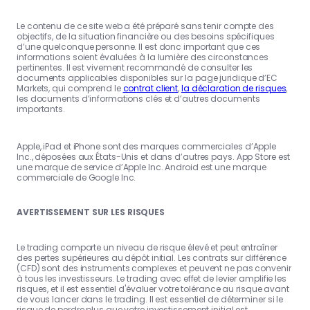
Le contenu de ce site web a été préparé sans tenir compte des
objectifs, de la situation financière ou des besoins spécifiques
d’une quelconque personne. Il est donc important que ces
informations soient évaluées à la lumière des circonstances
pertinentes. Il est vivement recommandé de consulter les
documents applicables disponibles sur la page juridique d’EC
Markets, qui comprend le
contrat client
,
la déclaration de risques
,
les documents d’informations clés et d’autres documents
importants.
Apple, iPad et iPhone sont des marques commerciales d’Apple
Inc., déposées aux États-Unis et dans d’autres pays. App Store est
une marque de service d’Apple Inc. Android est une marque
commerciale de Google Inc.
AVERTISSEMENT SUR LES RISQUES
Le trading comporte un niveau de risque élevé et peut entraîner
des pertes supérieures au dépôt initial. Les contrats sur différence
(CFD) sont des instruments complexes et peuvent ne pas convenir
à tous les investisseurs. Le trading avec effet de levier amplifie les
risques, et il est essentiel d'évaluer votre tolérance au risque avant
de vous lancer dans le trading. Il est essentiel de déterminer si le
risque de perdre plus que votre investissement initial est