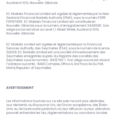
Auckland 1010, Nouvelle-Zélande.
EC Markets Financial Limited est agréée et réglementée par la New
Zealand Financial Markets Authority (FMA), sous le numéro FSPR
FSP197465. EC Markets Financial Limited est constituée en
Nouvelle-Zélande sous le numéro d’enregistrement 2446590. Son
siège social est situé au Level 1, 1 Albert Street, Auckland 1010,
Nouvelle-Zélande.
EC Markets Limited est agréée et réglementée par la Financial
Services Authority des Seychelles (FSA), sous le numéro de licence
SD009. EC Markets Limited est une société d’investissement des
Seychelles enregistrée auprès du Registre des sociétés des
Seychelles sous le numéro : 8413793-1. Son siège social est situé à
l’adresse suivante : IMAD Complex, Office 4, 3rd Floor, Ile Du Port,
Mahé, Republic of Seychelles.
AVERTISSEMENT
Les informations fournies sur ce site web ne sont pas destinées
aux résidents du Royaume-Uni, de l'Union européenne, des États-
Unis ou de toute autre juridiction où leur diffusion ou leur utilisation
pourrait enfreindre les lois, réglementations ou sanctions locales.