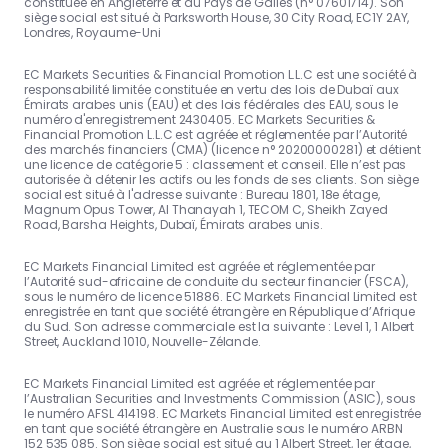
constituée en Angleterre et au Pays de Galles (n° 07601714). Son
siège social est situé à Parksworth House, 30 City Road, EC1Y 2AY,
Londres, Royaume-Uni
EC Markets Securities & Financial Promotion L.L.C est une société à
responsabilité limitée constituée en vertu des lois de Dubaï aux
Émirats arabes unis (EAU) et des lois fédérales des EAU, sous le
numéro d'enregistrement 2430405. EC Markets Securities &
Financial Promotion L.L.C est agréée et réglementée par l’Autorité
des marchés financiers (CMA) (licence n° 20200000281) et détient
une licence de catégorie 5 : classement et conseil. Elle n’est pas
autorisée à détenir les actifs ou les fonds de ses clients. Son siège
social est situé à l'adresse suivante : Bureau 1801, 18e étage,
Magnum Opus Tower, Al Thanayah 1, TECOM C, Sheikh Zayed
Road, Barsha Heights, Dubaï, Émirats arabes unis.
EC Markets Financial Limited est agréée et réglementée par
l’Autorité sud-africaine de conduite du secteur financier (FSCA),
sous le numéro de licence 51886. EC Markets Financial Limited est
enregistrée en tant que société étrangère en République d’Afrique
du Sud. Son adresse commerciale est la suivante : Level 1, 1 Albert
Street, Auckland 1010, Nouvelle-Zélande.
EC Markets Financial Limited est agréée et réglementée par
l’Australian Securities and Investments Commission (ASIC), sous
le numéro AFSL 414198. EC Markets Financial Limited est enregistrée
en tant que société étrangère en Australie sous le numéro ARBN
152 535 085. Son siège social est situé au 1 Albert Street, 1er étage,