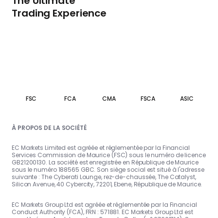
The Ultimate
Trading Experience
FSC
FCA
CMA
FSCA
ASIC
À PROPOS DE LA SOCIÉTÉ
EC Markets Limited est agréée et réglementée par la Financial
Services Commission de Maurice (FSC) sous le numéro de licence
GB21200130. La société est enregistrée en République de Maurice
sous le numéro 188565 GBC. Son siège social est situé à l'adresse
suivante : The Cyberati Lounge, rez-de-chaussée, The Catalyst,
Silicon Avenue, 40 Cybercity, 72201, Ebene, République de Maurice.
EC Markets Group Ltd est agréée et réglementée par la Financial
Conduct Authority (FCA), FRN : 571881. EC Markets Group Ltd est