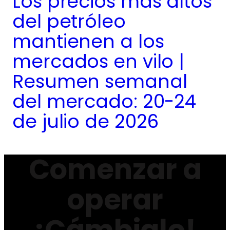
Los precios más altos
del petróleo
mantienen a los
mercados en vilo |
Resumen semanal
del mercado: 20-24
de julio de 2026
Comenzar a
operar
¡Cámbialo!