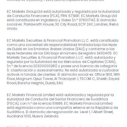
EC Markets Group Ltd está autorizada y regulada por la Autoridad
de Conducta Financiera (FCA), FRN: 571881. EC Markets Group Ltd
está constituida en Inglaterra y Gales (n.º 07601714). El domicilio
social es: Parksworth House, 30 City Road, EC1Y 2AY, Londres, Reino
Unido.
EC Markets Securities & Financial Promotion L.L.C. está constituida
como una sociedad de responsabilidad limitada bajo las leyes
de Dubái en los Emiratos Árabes Unidos (EAU), y conforme a las
leyes federales de los EAU bajo el número de registro 2430405. EC
Markets Securities & Financial Promotion L.L.C. está autorizada y
regulada por la Autoridad de los Mercados de Capitales (CMA),
(n.º de licencia 20200000281) y posee una licencia de categoría
5: clasificación y asesoramiento. No está autorizada a custodiar
activos ni fondos de clientes. El domicilio social es: Office 1801, 18th
Floor, Magnum Opus Tower, Al Thanayah 1, TECOM C, Sheikh Zayed
Road, Barsha Heights, Dubái, EAU.
EC Markets Financial Limited está autorizada y regulada por la
Autoridad de Conducta del Sector Financiero de Sudáfrica
(FSCA), con n.º de licencia 51886. EC Markets Financial Limited
está registrada como una compañía externa en la República de
Sudáfrica. El domicilio de negociación es: Level 1, 1 Albert Street,
Auckland 1010, Nueva Zelanda.