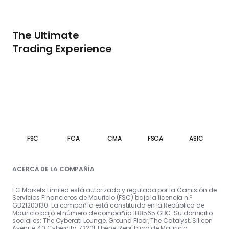
The Ultimate
Trading Experience
FSC
FCA
CMA
FSCA
ASIC
ACERCA DE LA COMPAÑÍA
EC Markets Limited está autorizada y regulada por la Comisión de
Servicios Financieros de Mauricio (FSC) bajo la licencia n.º
GB21200130. La compañía está constituida en la República de
Mauricio bajo el número de compañía 188565 GBC. Su domicilio
social es: The Cyberati Lounge, Ground Floor, The Catalyst, Silicon
Avenue, 40 Cybercity, 72201, Ebene, República de Mauricio.