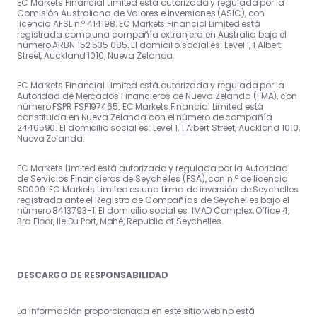
EC Markets Financial Limited está autorizada y regulada por la
Comisión Australiana de Valores e Inversiones (ASIC), con
licencia AFSL n.º 414198. EC Markets Financial Limited está
registrada como una compañía extranjera en Australia bajo el
número ARBN 152 535 085. El domicilio social es: Level 1, 1 Albert
Street, Auckland 1010, Nueva Zelanda.
EC Markets Financial Limited está autorizada y regulada por la
Autoridad de Mercados Financieros de Nueva Zelanda (FMA), con
número FSPR FSP197465. EC Markets Financial Limited está
constituida en Nueva Zelanda con el número de compañía
2446590. El domicilio social es: Level 1, 1 Albert Street, Auckland 1010,
Nueva Zelanda.
EC Markets Limited está autorizada y regulada por la Autoridad
de Servicios Financieros de Seychelles (FSA), con n.º de licencia
SD009. EC Markets Limited es una firma de inversión de Seychelles
registrada ante el Registro de Compañías de Seychelles bajo el
número 8413793-1. El domicilio social es: IMAD Complex, Office 4,
3rd Floor, Ile Du Port, Mahé, Republic of Seychelles.
DESCARGO DE RESPONSABILIDAD
La información proporcionada en este sitio web no está