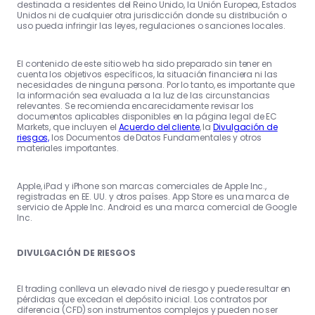
destinada a residentes del Reino Unido, la Unión Europea, Estados
Unidos ni de cualquier otra jurisdicción donde su distribución o
uso pueda infringir las leyes, regulaciones o sanciones locales.
El contenido de este sitio web ha sido preparado sin tener en
cuenta los objetivos específicos, la situación financiera ni las
necesidades de ninguna persona. Por lo tanto, es importante que
la información sea evaluada a la luz de las circunstancias
relevantes. Se recomienda encarecidamente revisar los
documentos aplicables disponibles en la página legal de EC
Markets, que incluyen el
Acuerdo del cliente
, la
Divulgación de
riesgos,
los Documentos de Datos Fundamentales y otros
materiales importantes.
Apple, iPad y iPhone son marcas comerciales de Apple Inc.,
registradas en EE. UU. y otros países. App Store es una marca de
servicio de Apple Inc. Android es una marca comercial de Google
Inc.
DIVULGACIÓN DE RIESGOS
El trading conlleva un elevado nivel de riesgo y puede resultar en
pérdidas que excedan el depósito inicial. Los contratos por
diferencia (CFD) son instrumentos complejos y pueden no ser