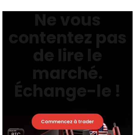
Ne vous
contentez pas
de lire le
marché.
Échange-le !
Commencez à trader