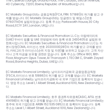
The Cyberati Lounge, Ground Floor, The Catalyst, Silicon Avenue,
40 Cybercity, 72201, Ebene, Republic of Mauritius입니다.
EC Markets Group Ltd는 금융감독청(FCA, FRN: 571881)의 허가를 받고 규
제를 받습니다. EC Markets Group Ltd는 잉글랜드 및 웨일스(번호
07601714)에 설립되었습니다. 등록 주소는 Parksworth House, 30 City
Road, EC1Y 2AY, London, UK입니다.
EC Markets Securities & Financial Promotion L.L.C는 아랍에미리트
(UAE) 두바이 법률 및 UAE 연방법에 따라 등록 번호 2430405로 설립된 유
한회사입니다. EC Markets Securities & Financial Promotion L.L.C는 자
본시장청(CMA, 라이선스 번호 20200000281)의 허가를 받고 규제를 받으
며, 카테고리 5 라이선스(순위 지정 및 자문)를 보유하고 있습니다. 고객 자산
이나 고객 자금을 보유할 권한은 없습니다. 등록 주소는 Office 1801, 18th
Floor, Magnum Opus Tower, Al Thanayah 1, TECOM C, Sheikh Zayed
Road, Barsha Heights, Dubai, UAE입니다.
EC Markets Financial Limited는 남아프리카공화국 금융업종감독청
(FSCA, 라이선스 번호 51886)의 허가를 받고 규제를 받습니다. EC Markets
Financial Limited는 남아프리카공화국 내 외부 기업으로 등록되어 있습니
다. 영업 주소는 Level 1, 1 Albert Street, Auckland 1010, New Zealand입니
다.
EC Markets Financial Limited는 호주 증권투자위원회(ASIC, AFSL 번호
414198)의 허가를 받고 규제를 받습니다. EC Markets Financial Limited는
호주에 외국 기업(번호 ARBN 152 535 085)으로 등록되어 있습니다. 등록
주소는 Level 1, 1 Albert Street, Auckland 1010, New Zealand입니다.