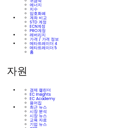
귀금속
에너지
지수
암호화폐
계좌 비교
STD 계정
ECN계정
PRO계정
레버리지
가격 / 가격 정보
메타트레이더 4
메타트레이더 5
홈
자원
경제 캘린더
EC Insights
EC Academy
용어집
최근 뉴스
시장 분석
시장 뉴스
교육 자료
기업 뉴스