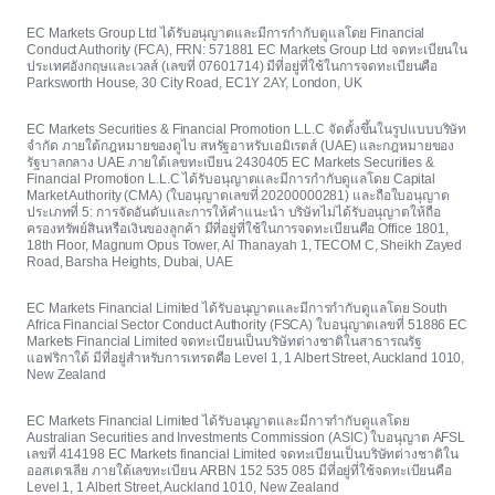
EC Markets Group Ltd ได้รับอนุญาตและมีการกำกับดูแลโดย Financial
Conduct Authority (FCA), FRN: 571881 EC Markets Group Ltd จดทะเบียนใน
ประเทศอังกฤษและเวลส์ (เลขที่ 07601714) มีที่อยู่ที่ใช้ในการจดทะเบียนคือ
Parksworth House, 30 City Road, EC1Y 2AY, London, UK
EC Markets Securities & Financial Promotion L.L.C จัดตั้งขึ้นในรูปแบบบริษัท
จำกัด ภายใต้กฎหมายของดูไบ สหรัฐอาหรับเอมิเรตส์ (UAE) และกฎหมายของ
รัฐบาลกลาง UAE ภายใต้เลขทะเบียน 2430405 EC Markets Securities &
Financial Promotion L.L.C ได้รับอนุญาตและมีการกำกับดูแลโดย Capital
Market Authority (CMA) (ใบอนุญาตเลขที่ 20200000281) และถือใบอนุญาต
ประเภทที่ 5: การจัดอันดับและการให้คำแนะนำ บริษัทไม่ได้รับอนุญาตให้ถือ
ครองทรัพย์สินหรือเงินของลูกค้า มีที่อยู่ที่ใช้ในการจดทะเบียนคือ Office 1801,
18th Floor, Magnum Opus Tower, Al Thanayah 1, TECOM C, Sheikh Zayed
Road, Barsha Heights, Dubai, UAE
EC Markets Financial Limited ได้รับอนุญาตและมีการกำกับดูแลโดย South
Africa Financial Sector Conduct Authority (FSCA) ใบอนุญาตเลขที่ 51886 EC
Markets Financial Limited จดทะเบียนเป็นบริษัทต่างชาติในสาธารณรัฐ
แอฟริกาใต้ มีที่อยู่สำหรับการเทรดคือ Level 1, 1 Albert Street, Auckland 1010,
New Zealand
EC Markets Financial Limited ได้รับอนุญาตและมีการกำกับดูแลโดย
Australian Securities and Investments Commission (ASIC) ใบอนุญาต AFSL
เลขที่ 414198 EC Markets financial Limited จดทะเบียนเป็นบริษัทต่างชาติใน
ออสเตรเลีย ภายใต้เลขทะเบียน ARBN 152 535 085 มีที่อยู่ที่ใช้จดทะเบียนคือ
Level 1, 1 Albert Street, Auckland 1010, New Zealand