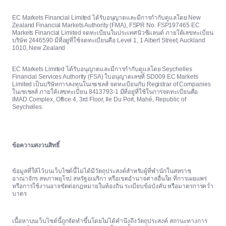
EC Markets Financial Limited ได้รับอนุญาตและมีการกำกับดูแลโดย New
Zealand Financial Markets Authority (FMA), FSPR No. FSP197465 EC
Markets Financial Limited จดทะเบียนในประเทศนิวซีแลนด์ ภายใต้เลขทะเบียน
บริษัท 2446590 มีที่อยู่ที่ใช้จดทะเบียนคือ Level 1, 1 Albert Street, Auckland
1010, New Zealand
EC Markets Limited ได้รับอนุญาตและมีการกำกับดูแลโดย Seychelles
Financial Services Authority (FSA) ใบอนุญาตเลขที่ SD009 EC Markets
Limited เป็นบริษัทการลงทุนในเซเชลส์ จดทะเบียนกับ Registrar of Companies
ในเซเชลส์ ภายใต้เลขทะเบียน 8413793-1 มีที่อยู่ที่ใช้ในการจดทะเบียนคือ
IMAD Complex, Office 4, 3rd Floor, Ile Du Port, Mahé, Republic of
Seychelles.
ข้อความสงวนสิทธิ์
ข้อมูลที่ให้ไว้บนเว็บไซต์นี้ไม่ได้มีวัตถุประสงค์สำหรับผู้ที่พำนักในสหราช
อาณาจักร สหภาพยุโรป สหรัฐอเมริกา หรือเขตอำนาจศาลอื่นใด ที่การเผยแพร่
หรือการใช้งานอาจขัดต่อกฎหมายในท้องถิ่น ระเบียบข้อบังคับ หรือมาตรการคว่ำ
บาตร
เนื้อหาบนเว็บไซต์นี้ถูกจัดทำขึ้นโดยไม่ได้คำนึงถึงวัตถุประสงค์ สถานะทางการ