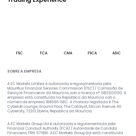
FSC
FCA
CMA
FSCA
ASIC
SOBRE A EMPRESA
A EC Markets Limited é autorizada e regulamentada pela
Mauritius Financial Services Commission (FSC) / Comissão de
Serviços Financeiros da Maurícia, sob a licença nº GB21200130. A
empresa está constituída na República da Maurícia sob o
número de empresa 188565 GBC. A morada registada é The
Cyberati Lounge, Ground Floor, The Catalyst, Silicon Avenue, 40
Cybercity, 72201, Ebene, República da Maurícia.
A EC Markets Group Ltd é autorizada e regulamentada pela
Financial Conduct Authority (FCA) / Autoridade de Conduta
Financeira, FRN: 571881. A EC Markets Group Ltd está constituída