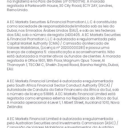
na Inglaterra e no País de Gales (nº 07601714). A morada
registada é Parksworth House, 30 City Road, EC1Y 2AY, Londres,
Reino Unido.
A EC Markets Securities & Financial Promotion L.L.C é constituída
como sociedade de responsabilidade limitada sob as leis do
Dubai, nos Emirados Árabes Unidos (EAU), e sob as leis federais
dos EAU, sob o número de registo 2430405. A EC Markets Securities
& Financial Promotion L.L.C é autorizada e regulamentada pela
Capital Market Authority (CMA) / Comissão do Mercado de
Valores Mobiliários, (Licença nº 20200000281) e possui uma
licença de categoria 5: classificação e aconselhamento. Não
está autorizada a manter ativos ou fundos de clientes. A morada
registada é Office 1801, 18th Floor, Magnum Opus Tower, Al
Thanayah 1, TECOM C, Sheikh Zayed Road, Barsha Heights, Dubai,
EAU.
A EC Markets Financial Limited é autorizada e regulamentada
pela South Africa Financial Sector Conduct Authority (FSCA) /
Autoridade de Conduta do Setor Financeiro da África do Sul, sob
o número de licença 51886. A EC Markets Financial Limited está
registada como empresa externa na República da África do Sul.
A morada operacional é Level 1, 1 Albert Street, Auckland 1010, Nova
Zelândia.
A EC Markets Financial Limited é autorizada e regulamentada
pela Australian Securities and Investments Commission (ASIC) /
Comissão de Valores Mobiliários e Investimentos da Austrália,