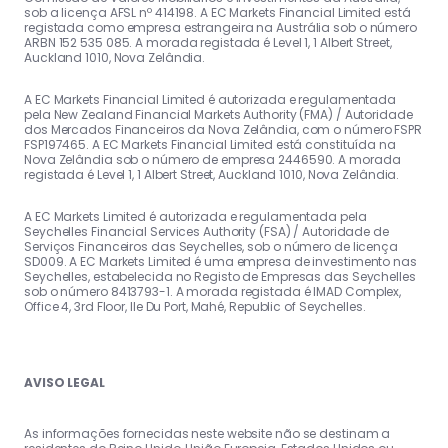
sob a licença AFSL nº 414198. A EC Markets Financial Limited está
registada como empresa estrangeira na Austrália sob o número
ARBN 152 535 085. A morada registada é Level 1, 1 Albert Street,
Auckland 1010, Nova Zelândia.
A EC Markets Financial Limited é autorizada e regulamentada
pela New Zealand Financial Markets Authority (FMA) / Autoridade
dos Mercados Financeiros da Nova Zelândia, com o número FSPR
FSP197465. A EC Markets Financial Limited está constituída na
Nova Zelândia sob o número de empresa 2446590. A morada
registada é Level 1, 1 Albert Street, Auckland 1010, Nova Zelândia.
A EC Markets Limited é autorizada e regulamentada pela
Seychelles Financial Services Authority (FSA) / Autoridade de
Serviços Financeiros das Seychelles, sob o número de licença
SD009. A EC Markets Limited é uma empresa de investimento nas
Seychelles, estabelecida no Registo de Empresas das Seychelles
sob o número 8413793-1. A morada registada é IMAD Complex,
Office 4, 3rd Floor, Ile Du Port, Mahé, Republic of Seychelles.
AVISO LEGAL
As informações fornecidas neste website não se destinam a