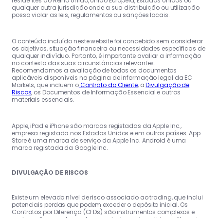
residentes do Reino Unido, União Europeia, Estados Unidos ou
qualquer outra jurisdição onde a sua distribuição ou utilização
possa violar as leis, regulamentos ou sanções locais.
O conteúdo incluído neste website foi concebido sem considerar
os objetivos, situação financeira ou necessidades específicas de
qualquer indivíduo. Portanto, é importante avaliar a informação
no contexto das suas circunstâncias relevantes.
Recomendamos a avaliação de todos os documentos
aplicáveis disponíveis na página de informação legal da EC
Markets, que incluem o
Contrato do Cliente
, a
Divulgação de
Riscos
, os Documentos de Informação Essencial e outros
materiais essenciais.
Apple, iPad e iPhone são marcas registadas da Apple Inc.,
empresa registada nos Estados Unidos e em outros países. App
Store é uma marca de serviço da Apple Inc. Android é uma
marca registada da Google Inc.
DIVULGAÇÃO DE RISCOS
Existe um elevado nível de risco associado ao trading, que inclui
potenciais perdas que podem exceder o depósito inicial. Os
Contratos por Diferença (CFDs) são instrumentos complexos e