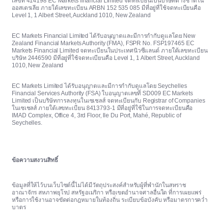
เลขที่ 414198 EC Markets financial Limited จดทะเบียนเป็นบริษัทต่างชาติใน
ออสเตรเลีย ภายใต้เลขทะเบียน ARBN 152 535 085 มีที่อยู่ที่ใช้จดทะเบียนคือ
Level 1, 1 Albert Street, Auckland 1010, New Zealand
EC Markets Financial Limited ได้รับอนุญาตและมีการกำกับดูแลโดย New
Zealand Financial Markets Authority (FMA), FSPR No. FSP197465 EC
Markets Financial Limited จดทะเบียนในประเทศนิวซีแลนด์ ภายใต้เลขทะเบียน
บริษัท 2446590 มีที่อยู่ที่ใช้จดทะเบียนคือ Level 1, 1 Albert Street, Auckland
1010, New Zealand
EC Markets Limited ได้รับอนุญาตและมีการกำกับดูแลโดย Seychelles
Financial Services Authority (FSA) ใบอนุญาตเลขที่ SD009 EC Markets
Limited เป็นบริษัทการลงทุนในเซเชลส์ จดทะเบียนกับ Registrar of Companies
ในเซเชลส์ ภายใต้เลขทะเบียน 8413793-1 มีที่อยู่ที่ใช้ในการจดทะเบียนคือ
IMAD Complex, Office 4, 3rd Floor, Ile Du Port, Mahé, Republic of
Seychelles.
ข้อความสงวนสิทธิ์
ข้อมูลที่ให้ไว้บนเว็บไซต์นี้ไม่ได้มีวัตถุประสงค์สำหรับผู้ที่พำนักในสหราช
อาณาจักร สหภาพยุโรป สหรัฐอเมริกา หรือเขตอำนาจศาลอื่นใด ที่การเผยแพร่
หรือการใช้งานอาจขัดต่อกฎหมายในท้องถิ่น ระเบียบข้อบังคับ หรือมาตรการคว่ำ
บาตร