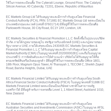
ใช้ในการจดทะเบียนคือ The Cyberati Lounge, Ground Floor, The Catalyst,
Silicon Avenue, 40 Cybercity, 72201, Ebene, Republic of Mauritius
EC Markets Group Ltd ได้รับอนุญาตและมีการกำกับดูแลโดย Financial
Conduct Authority (FCA), FRN: 571881 EC Markets Group Ltd จดทะเบียนใน
ประเทศอังกฤษและเวลส์ (เลขที่ 07601714) มีที่อยู่ที่ใช้ในการจดทะเบียนคือ
Parksworth House, 30 City Road, EC1Y 2AY, London, UK
EC Markets Securities & Financial Promotion L.L.C จัดตั้งขึ้นในรูปแบบบริษัท
จำกัด ภายใต้กฎหมายของดูไบ สหรัฐอาหรับเอมิเรตส์ (UAE) และกฎหมายของ
รัฐบาลกลาง UAE ภายใต้เลขทะเบียน 2430405 EC Markets Securities &
Financial Promotion L.L.C ได้รับอนุญาตและมีการกำกับดูแลโดย Capital
Market Authority (CMA) (ใบอนุญาตเลขที่ 20200000281) และถือใบอนุญาต
ประเภทที่ 5: การจัดอันดับและการให้คำแนะนำ บริษัทไม่ได้รับอนุญาตให้ถือ
ครองทรัพย์สินหรือเงินของลูกค้า มีที่อยู่ที่ใช้ในการจดทะเบียนคือ Office 1801,
18th Floor, Magnum Opus Tower, Al Thanayah 1, TECOM C, Sheikh Zayed
Road, Barsha Heights, Dubai, UAE
EC Markets Financial Limited ได้รับอนุญาตและมีการกำกับดูแลโดย South
Africa Financial Sector Conduct Authority (FSCA) ใบอนุญาตเลขที่ 51886 EC
Markets Financial Limited จดทะเบียนเป็นบริษัทต่างชาติในสาธารณรัฐ
แอฟริกาใต้ มีที่อยู่สำหรับการเทรดคือ Level 1, 1 Albert Street, Auckland 1010,
New Zealand
EC Markets Financial Limited ได้รับอนุญาตและมีการกำกับดูแลโดย
Australian Securities and Investments Commission (ASIC) ใบอนุญาต AFSL